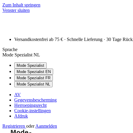
Zum Inhalt springen
Venster sluiten
Versandkostenfrei ab 75 € · Schnelle Lieferung · 30 Tage Rüc
Sprache
Mode Spezialist NL
Mode Spezialist
Mode Spezialist EN
Mode Spezialist FR
Mode Spezialist NL
AV
Gegevensbescherming
Herroepingsrecht
Cookie-instellingen
Afdruk
Registrieren
oder
Aanmelden