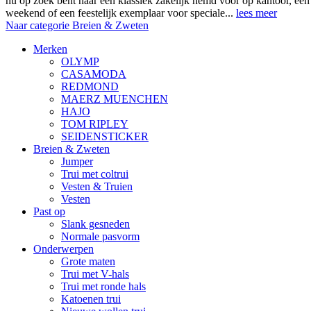
nu op zoek bent naar een klassiek zakelijk hemd voor op kantoor, ee
weekend of een feestelijk exemplaar voor speciale...
lees meer
Naar categorie Breien & Zweten
Merken
OLYMP
CASAMODA
REDMOND
MAERZ MUENCHEN
HAJO
TOM RIPLEY
SEIDENSTICKER
Breien & Zweten
Jumper
Trui met coltrui
Vesten & Truien
Vesten
Past op
Slank gesneden
Normale pasvorm
Onderwerpen
Grote maten
Trui met V-hals
Trui met ronde hals
Katoenen trui