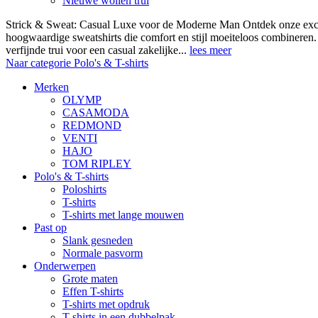
Nieuwe wollen trui
Strick & Sweat: Casual Luxe voor de Moderne Man Ontdek onze exclus
hoogwaardige sweatshirts die comfort en stijl moeiteloos combineren.
verfijnde trui voor een casual zakelijke...
lees meer
Naar categorie Polo's & T-shirts
Merken
OLYMP
CASAMODA
REDMOND
VENTI
HAJO
TOM RIPLEY
Polo's & T-shirts
Poloshirts
T-shirts
T-shirts met lange mouwen
Past op
Slank gesneden
Normale pasvorm
Onderwerpen
Grote maten
Effen T-shirts
T-shirts met opdruk
T-shirts in een dubbelpak