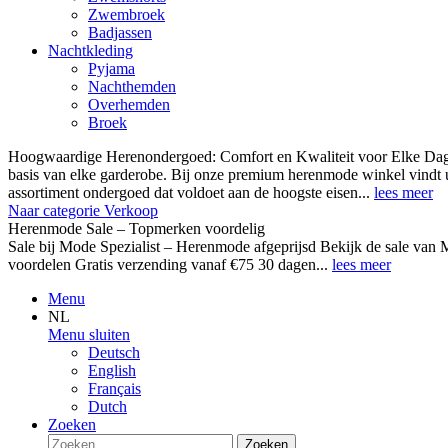
Zwembroek
Badjassen
Nachtkleding
Pyjama
Nachthemden
Overhemden
Broek
Hoogwaardige Herenondergoed: Comfort en Kwaliteit voor Elke Dag
basis van elke garderobe. Bij onze premium herenmode winkel vindt 
assortiment ondergoed dat voldoet aan de hoogste eisen...
lees meer
Naar categorie Verkoop
Herenmode Sale – Topmerken voordelig
Sale bij Mode Spezialist – Herenmode afgeprijsd Bekijk de sale 
voordelen Gratis verzending vanaf €75 30 dagen...
lees meer
Menu
NL
Menu sluiten
Deutsch
English
Français
Dutch
Zoeken
Zoeken