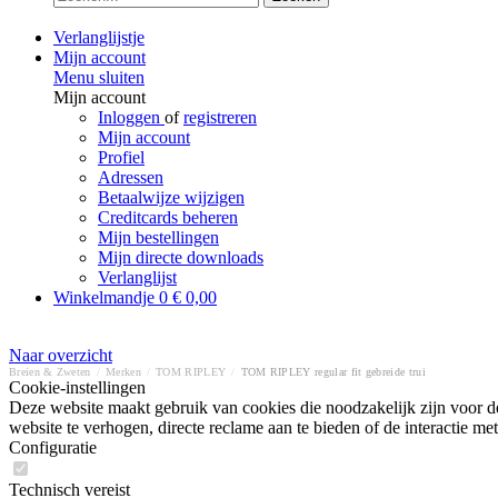
Verlanglijstje
Mijn account
Menu sluiten
Mijn account
Inloggen
of
registreren
Mijn account
Profiel
Adressen
Betaalwijze wijzigen
Creditcards beheren
Mijn bestellingen
Mijn directe downloads
Verlanglijst
Winkelmandje
0
€ 0,00
Naar overzicht
Breien & Zweten
/
Merken
/
TOM RIPLEY
/
TOM RIPLEY regular fit gebreide trui
Cookie-instellingen
Deze website maakt gebruik van cookies die noodzakelijk zijn voor de
website te verhogen, directe reclame aan te bieden of de interactie 
Configuratie
Technisch vereist