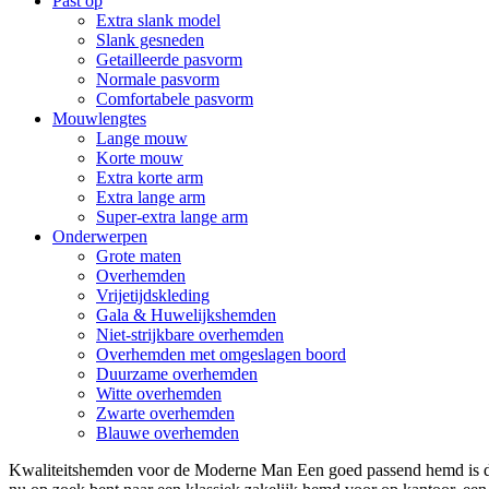
Past op
Extra slank model
Slank gesneden
Getailleerde pasvorm
Normale pasvorm
Comfortabele pasvorm
Mouwlengtes
Lange mouw
Korte mouw
Extra korte arm
Extra lange arm
Super-extra lange arm
Onderwerpen
Grote maten
Overhemden
Vrijetijdskleding
Gala & Huwelijkshemden
Niet-strijkbare overhemden
Overhemden met omgeslagen boord
Duurzame overhemden
Witte overhemden
Zwarte overhemden
Blauwe overhemden
Kwaliteitshemden voor de Moderne Man Een goed passend hemd is de 