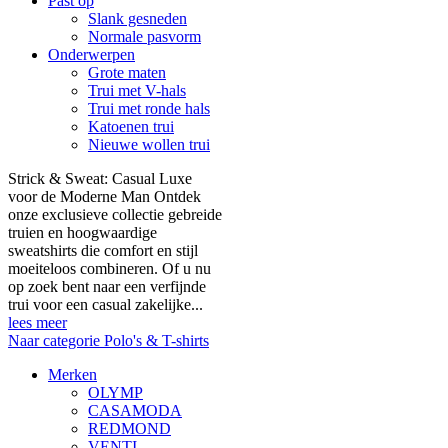
Past op
Slank gesneden
Normale pasvorm
Onderwerpen
Grote maten
Trui met V-hals
Trui met ronde hals
Katoenen trui
Nieuwe wollen trui
Strick & Sweat: Casual Luxe
voor de Moderne Man Ontdek
onze exclusieve collectie gebreide
truien en hoogwaardige
sweatshirts die comfort en stijl
moeiteloos combineren. Of u nu
op zoek bent naar een verfijnde
trui voor een casual zakelijke...
lees meer
Naar categorie Polo's & T-shirts
Merken
OLYMP
CASAMODA
REDMOND
VENTI