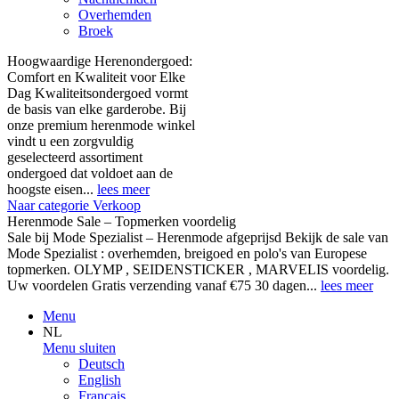
Overhemden
Broek
Hoogwaardige Herenondergoed:
Comfort en Kwaliteit voor Elke
Dag Kwaliteitsondergoed vormt
de basis van elke garderobe. Bij
onze premium herenmode winkel
vindt u een zorgvuldig
geselecteerd assortiment
ondergoed dat voldoet aan de
hoogste eisen...
lees meer
Naar categorie Verkoop
Herenmode Sale – Topmerken voordelig
Sale bij Mode Spezialist – Herenmode afgeprijsd Bekijk de sale van
Mode Spezialist : overhemden, breigoed en polo's van Europese
topmerken. OLYMP , SEIDENSTICKER , MARVELIS voordelig.
Uw voordelen Gratis verzending vanaf €75 30 dagen...
lees meer
Menu
NL
Menu sluiten
Deutsch
English
Français