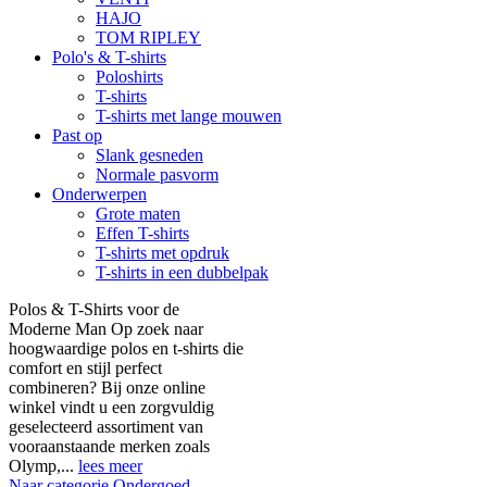
HAJO
TOM RIPLEY
Polo's & T-shirts
Poloshirts
T-shirts
T-shirts met lange mouwen
Past op
Slank gesneden
Normale pasvorm
Onderwerpen
Grote maten
Effen T-shirts
T-shirts met opdruk
T-shirts in een dubbelpak
Polos & T-Shirts voor de
Moderne Man Op zoek naar
hoogwaardige polos en t-shirts die
comfort en stijl perfect
combineren? Bij onze online
winkel vindt u een zorgvuldig
geselecteerd assortiment van
vooraanstaande merken zoals
Olymp,...
lees meer
Naar categorie Ondergoed