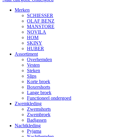
Merken
SCHIESSER
OLAF BENZ
MANSTORE
NOVILA
HOM
SKINY
HUBER
Assortiment
Overhemden
Vesten
Steken
Slips
Korte broek
Boxershorts
Lange broek
Functioneel ondergoed
Zwemkleding
Zwemshorts
Zwembroek
Badjassen
Nachtkleding
Pyjama
Nachthemden