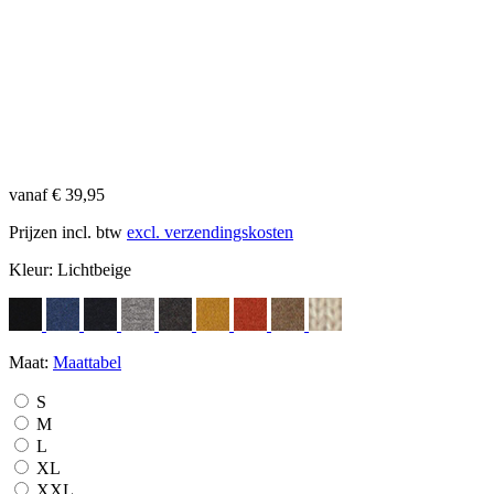
vanaf € 39,95
Prijzen incl. btw
excl. verzendingskosten
Kleur:
Lichtbeige
Maat:
Maattabel
S
M
L
XL
XXL