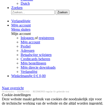
Dutch
Zoeken
Zoeken
Verlanglijstje
Mijn account
Menu sluiten
Mijn account
Inloggen
of
registreren
Mijn account
Profiel
Adressen
Betaalwijze wijzigen
Creditcards beheren
Mijn bestellingen
Mijn directe downloads
Verlanglijst
Winkelmandje
0
€ 0,00
Naar overzicht
Overhemden
/
REDMOND
/
REDMOND regular fit gebreide trui
Cookie-instellingen
Deze website maakt gebruik van cookies die noodzakelijk zijn voor
de technische werking van de website en die altijd worden ingesteld.