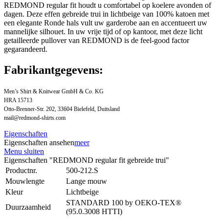
REDMOND regular fit houdt u comfortabel op koelere avonden of
dagen. Deze effen gebreide trui in lichtbeige van 100% katoen met
een elegante Ronde hals vult uw garderobe aan en accentueert uw
mannelijke silhouet. In uw vrije tijd of op kantoor, met deze licht
getailleerde pullover van REDMOND is de feel-good factor
gegarandeerd.
Fabrikantgegevens:
Men’s Shirt & Knitwear GmbH & Co. KG
HRA 15713
Otto-Brenner-Str. 202, 33604 Bielefeld, Duitsland
mail@redmond-shirts.com
Eigenschaften
Eigenschaften ansehen
meer
Menu sluiten
Eigenschaften "REDMOND regular fit gebreide trui"
Productnr.
500-212.S
Mouwlengte
Lange mouw
Kleur
Lichtbeige
STANDARD 100 by OEKO-TEX®
Duurzaamheid
(95.0.3008 HTTI)