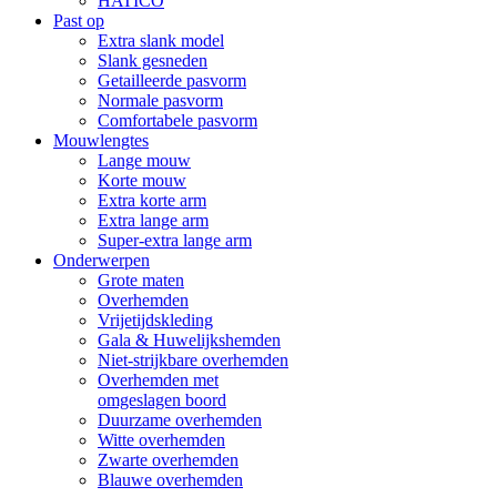
HATICO
Past op
Extra slank model
Slank gesneden
Getailleerde pasvorm
Normale pasvorm
Comfortabele pasvorm
Mouwlengtes
Lange mouw
Korte mouw
Extra korte arm
Extra lange arm
Super-extra lange arm
Onderwerpen
Grote maten
Overhemden
Vrijetijdskleding
Gala & Huwelijkshemden
Niet-strijkbare overhemden
Overhemden met
omgeslagen boord
Duurzame overhemden
Witte overhemden
Zwarte overhemden
Blauwe overhemden