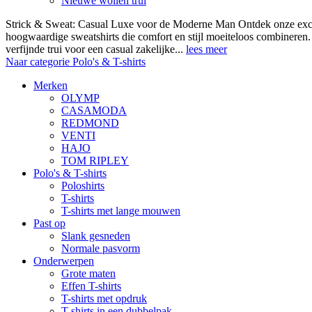
Nieuwe wollen trui
Strick & Sweat: Casual Luxe voor de Moderne Man Ontdek onze exclus
hoogwaardige sweatshirts die comfort en stijl moeiteloos combineren.
verfijnde trui voor een casual zakelijke...
lees meer
Naar categorie Polo's & T-shirts
Merken
OLYMP
CASAMODA
REDMOND
VENTI
HAJO
TOM RIPLEY
Polo's & T-shirts
Poloshirts
T-shirts
T-shirts met lange mouwen
Past op
Slank gesneden
Normale pasvorm
Onderwerpen
Grote maten
Effen T-shirts
T-shirts met opdruk
T-shirts in een dubbelpak