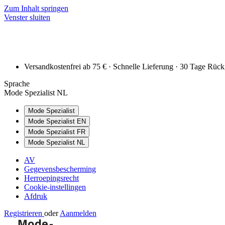
Zum Inhalt springen
Venster sluiten
Versandkostenfrei ab 75 € · Schnelle Lieferung · 30 Tage Rüc
Sprache
Mode Spezialist NL
Mode Spezialist
Mode Spezialist EN
Mode Spezialist FR
Mode Spezialist NL
AV
Gegevensbescherming
Herroepingsrecht
Cookie-instellingen
Afdruk
Registrieren
oder
Aanmelden