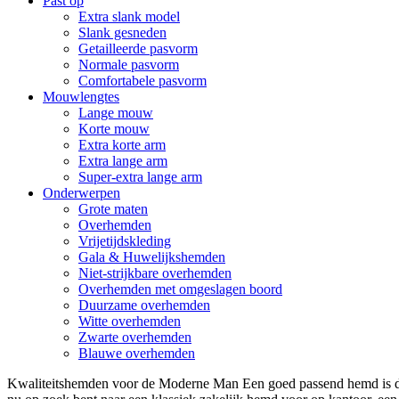
Past op
Extra slank model
Slank gesneden
Getailleerde pasvorm
Normale pasvorm
Comfortabele pasvorm
Mouwlengtes
Lange mouw
Korte mouw
Extra korte arm
Extra lange arm
Super-extra lange arm
Onderwerpen
Grote maten
Overhemden
Vrijetijdskleding
Gala & Huwelijkshemden
Niet-strijkbare overhemden
Overhemden met omgeslagen boord
Duurzame overhemden
Witte overhemden
Zwarte overhemden
Blauwe overhemden
Kwaliteitshemden voor de Moderne Man Een goed passend hemd is de 