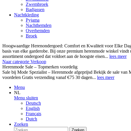
Zwembroek
Badjassen
Nachtkleding
Pyjama
Nachthemden
Overhemden
Broek
Hoogwaardige Herenondergoed: Comfort en Kwaliteit voor Elke Dag
basis van elke garderobe. Bij onze premium herenmode winkel vindt 
assortiment ondergoed dat voldoet aan de hoogste eisen...
lees meer
Naar categorie Verkoop
Herenmode Sale – Topmerken voordelig
Sale bij Mode Spezialist – Herenmode afgeprijsd Bekijk de sale 
voordelen Gratis verzending vanaf €75 30 dagen...
lees meer
Menu
NL
Menu sluiten
Deutsch
English
Français
Dutch
Zoeken
Zoeken