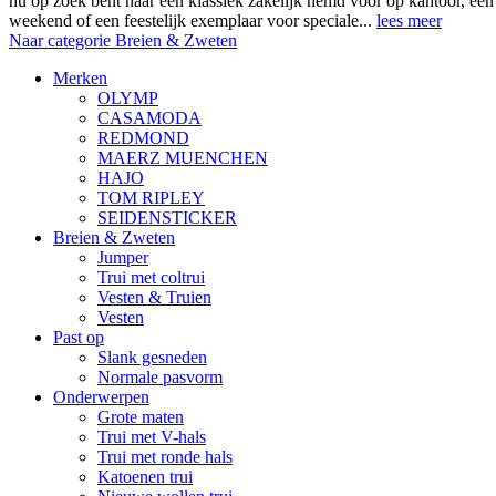
nu op zoek bent naar een klassiek zakelijk hemd voor op kantoor, ee
weekend of een feestelijk exemplaar voor speciale...
lees meer
Naar categorie Breien & Zweten
Merken
OLYMP
CASAMODA
REDMOND
MAERZ MUENCHEN
HAJO
TOM RIPLEY
SEIDENSTICKER
Breien & Zweten
Jumper
Trui met coltrui
Vesten & Truien
Vesten
Past op
Slank gesneden
Normale pasvorm
Onderwerpen
Grote maten
Trui met V-hals
Trui met ronde hals
Katoenen trui