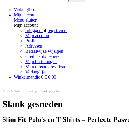
Verlanglijstje
Mijn account
Menu sluiten
Mijn account
Inloggen
of
registreren
Mijn account
Profiel
Adressen
Betaalwijze wijzigen
Creditcards beheren
Mijn bestellingen
Mijn directe downloads
Verlanglijst
Winkelmandje
0
€ 0,00
Polo's & T-shirts
/
Past op
/
Slank gesneden
Slank gesneden
Slim Fit Polo's en T-Shirts – Perfecte Pas