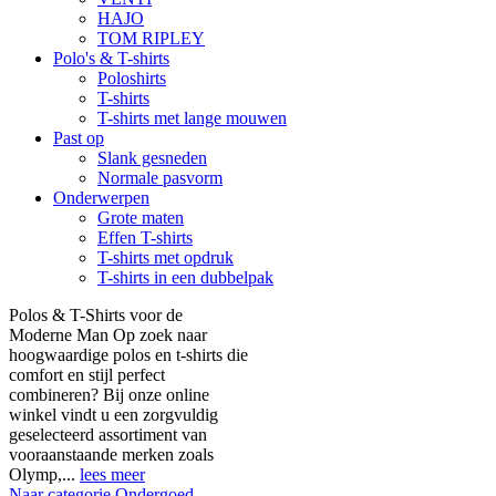
HAJO
TOM RIPLEY
Polo's & T-shirts
Poloshirts
T-shirts
T-shirts met lange mouwen
Past op
Slank gesneden
Normale pasvorm
Onderwerpen
Grote maten
Effen T-shirts
T-shirts met opdruk
T-shirts in een dubbelpak
Polos & T-Shirts voor de
Moderne Man Op zoek naar
hoogwaardige polos en t-shirts die
comfort en stijl perfect
combineren? Bij onze online
winkel vindt u een zorgvuldig
geselecteerd assortiment van
vooraanstaande merken zoals
Olymp,...
lees meer
Naar categorie Ondergoed