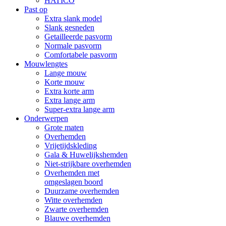
HATICO
Past op
Extra slank model
Slank gesneden
Getailleerde pasvorm
Normale pasvorm
Comfortabele pasvorm
Mouwlengtes
Lange mouw
Korte mouw
Extra korte arm
Extra lange arm
Super-extra lange arm
Onderwerpen
Grote maten
Overhemden
Vrijetijdskleding
Gala & Huwelijkshemden
Niet-strijkbare overhemden
Overhemden met
omgeslagen boord
Duurzame overhemden
Witte overhemden
Zwarte overhemden
Blauwe overhemden