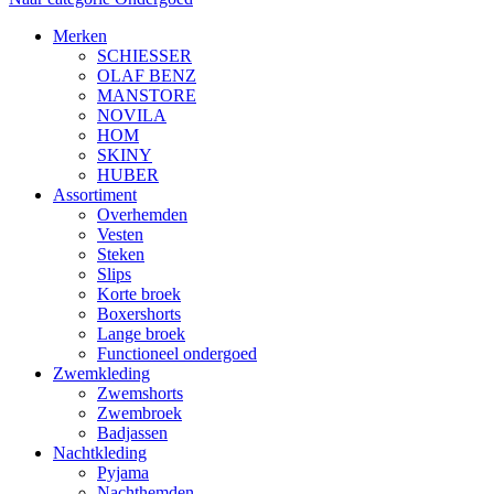
Merken
SCHIESSER
OLAF BENZ
MANSTORE
NOVILA
HOM
SKINY
HUBER
Assortiment
Overhemden
Vesten
Steken
Slips
Korte broek
Boxershorts
Lange broek
Functioneel ondergoed
Zwemkleding
Zwemshorts
Zwembroek
Badjassen
Nachtkleding
Pyjama
Nachthemden