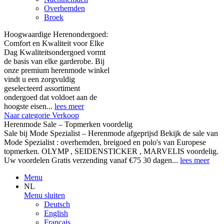
Overhemden
Broek
Hoogwaardige Herenondergoed:
Comfort en Kwaliteit voor Elke
Dag Kwaliteitsondergoed vormt
de basis van elke garderobe. Bij
onze premium herenmode winkel
vindt u een zorgvuldig
geselecteerd assortiment
ondergoed dat voldoet aan de
hoogste eisen...
lees meer
Naar categorie Verkoop
Herenmode Sale – Topmerken voordelig
Sale bij Mode Spezialist – Herenmode afgeprijsd Bekijk de sale van
Mode Spezialist : overhemden, breigoed en polo's van Europese
topmerken. OLYMP , SEIDENSTICKER , MARVELIS voordelig.
Uw voordelen Gratis verzending vanaf €75 30 dagen...
lees meer
Menu
NL
Menu sluiten
Deutsch
English
Français