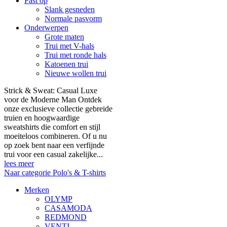
Past op
Slank gesneden
Normale pasvorm
Onderwerpen
Grote maten
Trui met V-hals
Trui met ronde hals
Katoenen trui
Nieuwe wollen trui
Strick & Sweat: Casual Luxe
voor de Moderne Man Ontdek
onze exclusieve collectie gebreide
truien en hoogwaardige
sweatshirts die comfort en stijl
moeiteloos combineren. Of u nu
op zoek bent naar een verfijnde
trui voor een casual zakelijke...
lees meer
Naar categorie Polo's & T-shirts
Merken
OLYMP
CASAMODA
REDMOND
VENTI