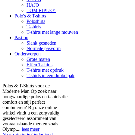
HAJO
TOM RIPLEY
Polo's & T-shirts
Poloshirts
T-shirts
T-shirts met lange mouwen
Past op
Slank gesneden
Normale pasvorm
Onderwerpen
Grote maten
Effen T-shirts
T-shirts met opdruk
T-shirts in een dubbelpak
Polos & T-Shirts voor de
Moderne Man Op zoek naar
hoogwaardige polos en t-shirts die
comfort en stijl perfect
combineren? Bij onze online
winkel vindt u een zorgvuldig
geselecteerd assortiment van
vooraanstaande merken zoals
Olymp,...
lees meer
Naar categorie Ondergoed