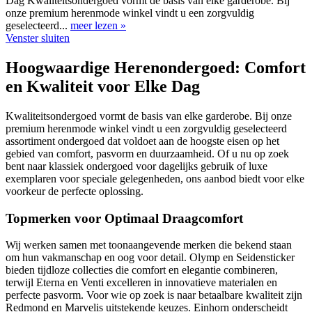
Dag Kwaliteitsondergoed vormt de basis van elke garderobe. Bij
onze premium herenmode winkel vindt u een zorgvuldig
geselecteerd...
meer lezen »
Venster sluiten
Hoogwaardige Herenondergoed: Comfort
en Kwaliteit voor Elke Dag
Kwaliteitsondergoed vormt de basis van elke garderobe. Bij onze
premium herenmode winkel vindt u een zorgvuldig geselecteerd
assortiment ondergoed dat voldoet aan de hoogste eisen op het
gebied van comfort, pasvorm en duurzaamheid. Of u nu op zoek
bent naar klassiek ondergoed voor dagelijks gebruik of luxe
exemplaren voor speciale gelegenheden, ons aanbod biedt voor elke
voorkeur de perfecte oplossing.
Topmerken voor Optimaal Draagcomfort
Wij werken samen met toonaangevende merken die bekend staan
om hun vakmanschap en oog voor detail. Olymp en Seidensticker
bieden tijdloze collecties die comfort en elegantie combineren,
terwijl Eterna en Venti excelleren in innovatieve materialen en
perfecte pasvorm. Voor wie op zoek is naar betaalbare kwaliteit zijn
Redmond en Marvelis uitstekende keuzes. Einhorn onderscheidt