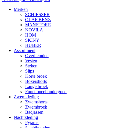
Merken
SCHIESSER
OLAF BENZ
MANSTORE
NOVILA
HOM
SKINY
HUBER
Assortiment
Overhemden
Vesten
Steken
Slips
Korte broek
Boxershorts
Lange broek
Functioneel ondergoed
Zwemkleding
Zwemshorts
Zwembroek
Badjassen
Nachtkleding
Pyjama
Nachthemden