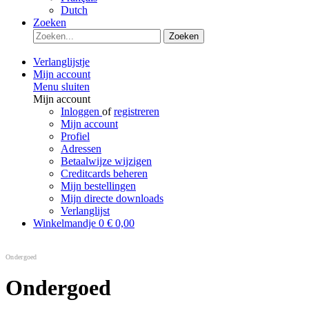
Dutch
Zoeken
Zoeken
Verlanglijstje
Mijn account
Menu sluiten
Mijn account
Inloggen
of
registreren
Mijn account
Profiel
Adressen
Betaalwijze wijzigen
Creditcards beheren
Mijn bestellingen
Mijn directe downloads
Verlanglijst
Winkelmandje
0
€ 0,00
Ondergoed
Ondergoed