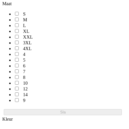
Maat
S
M
L
XL
XXL
3XL
4XL
4
5
6
7
8
10
12
14
9
Sla
Kleur