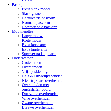
HATICO
Past op
Extra slank model
Slank gesneden
Getailleerde pasvorm
Normale pasvorm
Comfortabele pasvorm
Mouwlengtes
Lange mouw
Korte mouw
Extra korte arm
Extra lange arm
Super-extra lange arm
Onderwerpen
Grote maten
Overhemden
Vrijetijdskleding
Gala & Huwelijkshemden
Niet-strijkbare overhemden
Overhemden met
omgeslagen boord
Duurzame overhemden
Witte overhemden
Zwarte overhemden
Blauwe overhemden