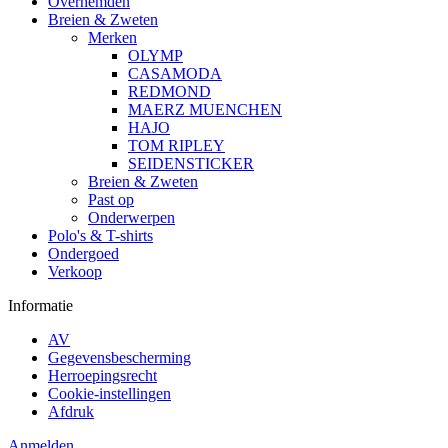
Overhemden
Breien & Zweten
Merken
OLYMP
CASAMODA
REDMOND
MAERZ MUENCHEN
HAJO
TOM RIPLEY
SEIDENSTICKER
Breien & Zweten
Past op
Onderwerpen
Polo's & T-shirts
Ondergoed
Verkoop
Informatie
AV
Gegevensbescherming
Herroepingsrecht
Cookie-instellingen
Afdruk
Anmelden