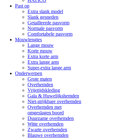
HATICO
Past op
Extra slank model
Slank gesneden
Getailleerde pasvorm
Normale pasvorm
Comfortabele pasvorm
Mouwlengtes
Lange mouw
Korte mouw
Extra korte arm
Extra lange arm
Super-extra lange arm
Onderwerpen
Grote maten
Overhemden
Vrijetijdskleding
Gala & Huwelijkshemden
Niet-strijkbare overhemden
Overhemden met
omgeslagen boord
Duurzame overhemden
Witte overhemden
Zwarte overhemden
Blauwe overhemden