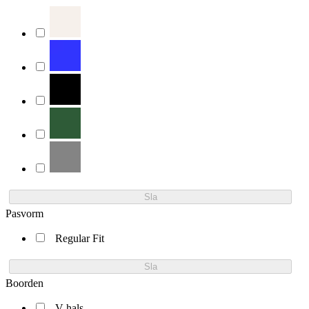
Sla
Pasvorm
Regular Fit
Sla
Boorden
V-hals