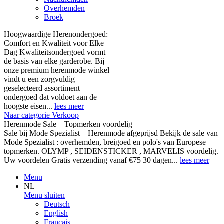
Overhemden
Broek
Hoogwaardige Herenondergoed:
Comfort en Kwaliteit voor Elke
Dag Kwaliteitsondergoed vormt
de basis van elke garderobe. Bij
onze premium herenmode winkel
vindt u een zorgvuldig
geselecteerd assortiment
ondergoed dat voldoet aan de
hoogste eisen...
lees meer
Naar categorie Verkoop
Herenmode Sale – Topmerken voordelig
Sale bij Mode Spezialist – Herenmode afgeprijsd Bekijk de sale van
Mode Spezialist : overhemden, breigoed en polo's van Europese
topmerken. OLYMP , SEIDENSTICKER , MARVELIS voordelig.
Uw voordelen Gratis verzending vanaf €75 30 dagen...
lees meer
Menu
NL
Menu sluiten
Deutsch
English
Français