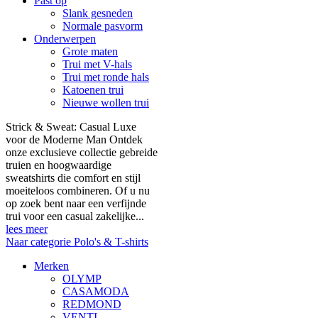
Past op
Slank gesneden
Normale pasvorm
Onderwerpen
Grote maten
Trui met V-hals
Trui met ronde hals
Katoenen trui
Nieuwe wollen trui
Strick & Sweat: Casual Luxe
voor de Moderne Man Ontdek
onze exclusieve collectie gebreide
truien en hoogwaardige
sweatshirts die comfort en stijl
moeiteloos combineren. Of u nu
op zoek bent naar een verfijnde
trui voor een casual zakelijke...
lees meer
Naar categorie Polo's & T-shirts
Merken
OLYMP
CASAMODA
REDMOND
VENTI