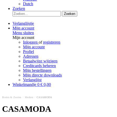
Dutch
Zoeken
Zoeken
Verlanglijstje
Mijn account
Menu sluiten
Mijn account
Inloggen
of
registreren
Mijn account
Profiel
Adressen
Betaalwijze wijzigen
Creditcards beheren
Mijn bestellingen
Mijn directe downloads
Verlanglijst
Winkelmandje
0
€ 0,00
Breien & Zweten
/
Merken
/
CASAMODA
CASAMODA