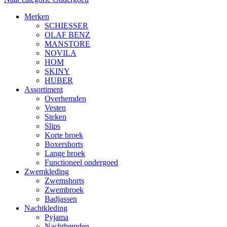
Merken
SCHIESSER
OLAF BENZ
MANSTORE
NOVILA
HOM
SKINY
HUBER
Assortiment
Overhemden
Vesten
Steken
Slips
Korte broek
Boxershorts
Lange broek
Functioneel ondergoed
Zwemkleding
Zwemshorts
Zwembroek
Badjassen
Nachtkleding
Pyjama
Nachthemden