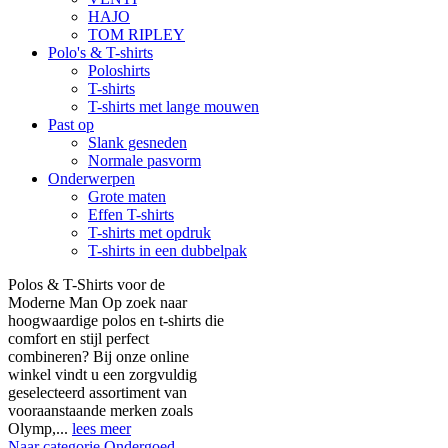
HAJO
TOM RIPLEY
Polo's & T-shirts
Poloshirts
T-shirts
T-shirts met lange mouwen
Past op
Slank gesneden
Normale pasvorm
Onderwerpen
Grote maten
Effen T-shirts
T-shirts met opdruk
T-shirts in een dubbelpak
Polos & T-Shirts voor de
Moderne Man Op zoek naar
hoogwaardige polos en t-shirts die
comfort en stijl perfect
combineren? Bij onze online
winkel vindt u een zorgvuldig
geselecteerd assortiment van
vooraanstaande merken zoals
Olymp,...
lees meer
Naar categorie Ondergoed