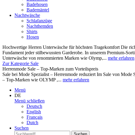
Badehosen
Bademäntel
Nachtwäsche
Schlafanzüge
Nachthemden
Shirts
Hosen
Hochwertige Herren Unterwäsche für höchsten Tragekomfort Die rich
Fundament jeder stilbewussten Garderobe. In unserem Premium-Sortim
Unterwäsche von renommierten Marken wie Olymp,...
mehr erfahren
Zur Kategorie Sale
Herrenmode Sale – Top-Marken zum Vorteilspreis
Sale bei Mode Spezialist – Herrenmode reduziert Im Sale von Mode S
– Top-Marken wie OLYMP ,...
mehr erfahren
Menü
DE
Menü schließen
Deutsch
English
Français
Dutch
Suchen
Suchen