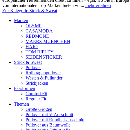
europäischer Herrenhemden direkt zu Ihnen – egal, wo Sie in Europ
von internationalen Top-Marken bieten wir...
mehr erfahren
Zur Kategorie Strick & Sweat
Marken
OLYMP
CASAMODA
REDMOND
MAERZ MUENCHEN
HAJO
TOM RIPLEY
SEIDENSTICKER
Strick & Sweat
Pullover
Rollkragenpullover
Westen & Pullunder
Strickjacken
Passformen
Comfort Fit
Regular Fit
Themen
Große Größen
Pullover mit V-Ausschnitt
Pullover mit Rundhalsausschnitt
Pullover aus Baumwolle