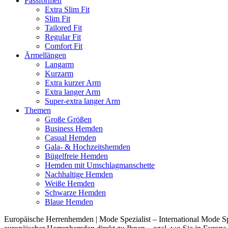
Passformen
Extra Slim Fit
Slim Fit
Tailored Fit
Regular Fit
Comfort Fit
Ärmellängen
Langarm
Kurzarm
Extra kurzer Arm
Extra langer Arm
Super-extra langer Arm
Themen
Große Größen
Business Hemden
Casual Hemden
Gala- & Hochzeitshemden
Bügelfreie Hemden
Hemden mit Umschlagmanschette
Nachhaltige Hemden
Weiße Hemden
Schwarze Hemden
Blaue Hemden
Europäische Herrenhemden | Mode Spezialist – International Mode Spe