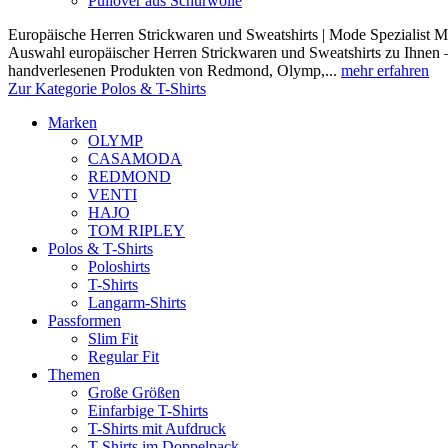
Pullover aus Schurwolle
Europäische Herren Strickwaren und Sweatshirts | Mode Spezialist Mod
Auswahl europäischer Herren Strickwaren und Sweatshirts zu Ihnen –
handverlesenen Produkten von Redmond, Olymp,...
mehr erfahren
Zur Kategorie Polos & T-Shirts
Marken
OLYMP
CASAMODA
REDMOND
VENTI
HAJO
TOM RIPLEY
Polos & T-Shirts
Poloshirts
T-Shirts
Langarm-Shirts
Passformen
Slim Fit
Regular Fit
Themen
Große Größen
Einfarbige T-Shirts
T-Shirts mit Aufdruck
T-Shirts im Doppelpack