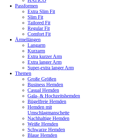
HATICO
Passformen
Extra Slim Fit
Slim Fit
Tailored Fit
Regular Fit
Comfort Fit
Ärmellängen
Langarm
Kurzarm
Extra kurzer Arm
Extra langer Arm
Super-extra langer Arm
Themen
Große Größen
Business Hemden
Casual Hemden
Gala- & Hochzeitshemden
Bügelfreie Hemden
Hemden mit
Umschlagmanschette
Nachhaltige Hemden
Weiße Hemden
Schwarze Hemden
Blaue Hemden