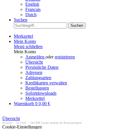
English
Français
Dutch
Suchen
Suchen
Merkzettel
Mein Konto
Menü schließen
Mein Konto
Anmelden
oder
registrieren
Übersicht
Persönliche Daten
Adressen
Zahlungsarten
Kreditkarten verwalten
Bestellungen
Sofortdownloads
Merkzettel
Warenkorb
0
0,00 €
Übersicht
Hemden
/
OLYMP
/
OLYMP Luxor modern fit Businesshemd
Cookie-Einstellungen