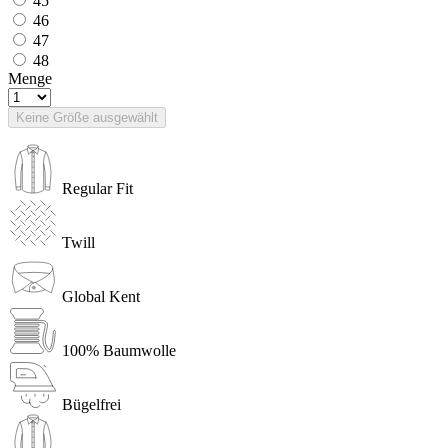
45
46
47
48
Menge
Keine Größe ausgewählt
Regular Fit
Twill
Global Kent
100% Baumwolle
Bügelfrei