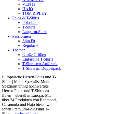
VENTI
HAJO
TOM RIPLEY
Polos & T-Shirts
Poloshirts
T-Shirts
Langarm-Shirts
Passformen
Slim Fit
Regular Fit
Themen
Große Größen
Einfarbige T-Shirts
T-Shirts mit Aufdruck
T-Shirts im Doppelpack
Europäische Herren Polos und T-
Shirts | Mode Spezialist Mode
Spezialist bringt hochwertige
Herren Polos und T-Shirts zu
Ihnen – überall in Europa. Mit
über 34 Produkten von Redmond,
Casamoda und Hajo bieten wir
Ihnen Premium-Polos und T-
Shirts...
mehr erfahren