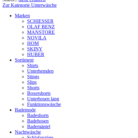
Zur Kategorie Unterwäsche
Marken
SCHIESSER
OLAF BENZ
MANSTORE
NOVILA
HOM
SKINY
HUBER
Sortiment
Shirts
Unterhemden
Stings
Slips
Shorts
Boxershorts
Unterhosen lang
Funktionswäsche
Bademode
Badeshorts
Badehosen
Bademäntel
Nachtwäsche
Schlafanzüge