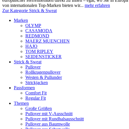
europäischer Herrenhemden direkt zu Ihnen – egal, wo Sie in Europ
von internationalen Top-Marken bieten wir...
mehr erfahren
Zur Kategorie Strick & Sweat
Marken
OLYMP
CASAMODA
REDMOND
MAERZ MUENCHEN
HAJO
TOM RIPLEY
SEIDENSTICKER
Strick & Sweat
Pullover
Rollkragenpullover
Westen & Pullunder
Strickjacken
Passformen
Comfort Fit
Regular Fit
Themen
Große Größen
Pullover mit V-Ausschnitt
Pullover mit Rundhalsausschnitt
Pullover aus Baumwolle