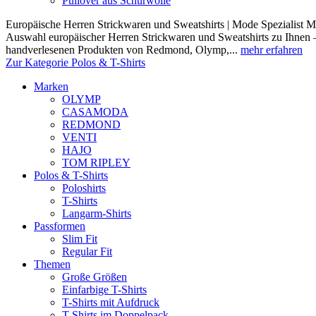
Pullover aus Schurwolle
Europäische Herren Strickwaren und Sweatshirts | Mode Spezialist Mod
Auswahl europäischer Herren Strickwaren und Sweatshirts zu Ihnen –
handverlesenen Produkten von Redmond, Olymp,...
mehr erfahren
Zur Kategorie Polos & T-Shirts
Marken
OLYMP
CASAMODA
REDMOND
VENTI
HAJO
TOM RIPLEY
Polos & T-Shirts
Poloshirts
T-Shirts
Langarm-Shirts
Passformen
Slim Fit
Regular Fit
Themen
Große Größen
Einfarbige T-Shirts
T-Shirts mit Aufdruck
T-Shirts im Doppelpack