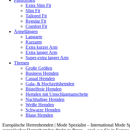
Passformen
Extra Slim Fit
Slim Fit
Tailored Fit
Regular Fit
Comfort Fit
Ärmellängen
Langarm
Kurzarm
Extra kurzer Arm
Extra langer Arm
Super-extra langer Arm
Themen
Große Größen
Business Hemden
Casual Hemden
Gala- & Hochzeitshemden
Bügelfreie Hemden
Hemden mit Umschlagmanschette
Nachhaltige Hemden
Weiße Hemden
Schwarze Hemden
Blaue Hemden
Europäische Herrenhemden | Mode Spezialist – International Mode Spe