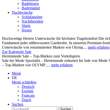
Badehosen
Bademäntel
Nachtwäsche
Schlafanzüge
Nachthemden
Shirts
Hosen
Hochwertige Herren Unterwäsche für höchsten Tragekomfort Die rich
Fundament jeder stilbewussten Garderobe. In unserem Premium-Sortim
Unterwäsche von renommierten Marken wie Olymp,...
mehr erfahren
Zur Kategorie Sale
Herrenmode Sale – Top-Marken zum Vorteilspreis
Sale bei Mode Spezialist – Herrenmode reduziert Im Sale von Mode S
– Top-Marken wie OLYMP ,...
mehr erfahren
Menü
DE
Menü schließen
Deutsch
English
Français
Dutch
Suchen
Suchen