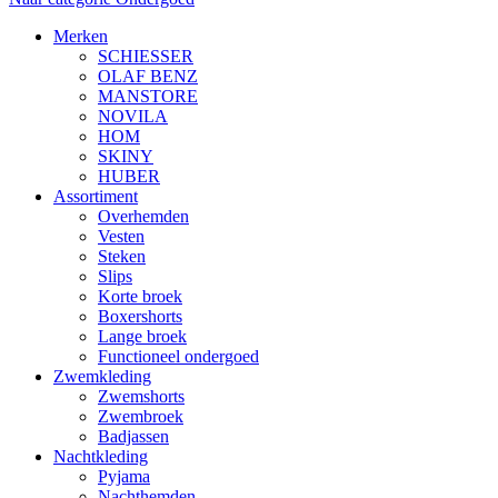
Merken
SCHIESSER
OLAF BENZ
MANSTORE
NOVILA
HOM
SKINY
HUBER
Assortiment
Overhemden
Vesten
Steken
Slips
Korte broek
Boxershorts
Lange broek
Functioneel ondergoed
Zwemkleding
Zwemshorts
Zwembroek
Badjassen
Nachtkleding
Pyjama
Nachthemden