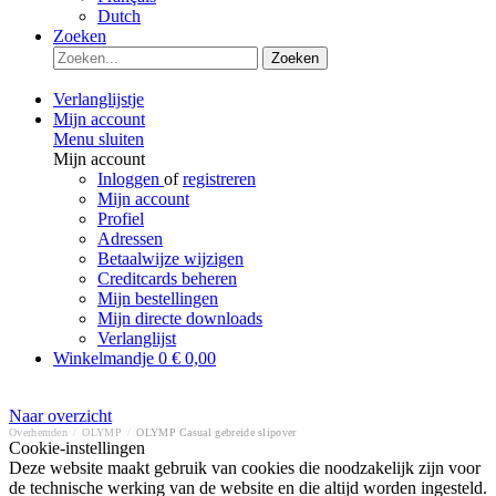
Dutch
Zoeken
Zoeken
Verlanglijstje
Mijn account
Menu sluiten
Mijn account
Inloggen
of
registreren
Mijn account
Profiel
Adressen
Betaalwijze wijzigen
Creditcards beheren
Mijn bestellingen
Mijn directe downloads
Verlanglijst
Winkelmandje
0
€ 0,00
Naar overzicht
Overhemden
/
OLYMP
/
OLYMP Casual gebreide slipover
Cookie-instellingen
Deze website maakt gebruik van cookies die noodzakelijk zijn voor
de technische werking van de website en die altijd worden ingesteld.