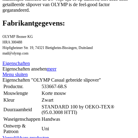
getailleerde slipover van OLYMP is de feel-good factor
gegarandeerd.
Fabrikantgegevens:
OLYMP Bezner KG
HRA 300488
Höpfigheimer Str. 19, 74321 Bietigheim-Bissingen, Duitsland
mail@olymp.com
Eigenschaften
Eigenschaften ansehen
meer
Menu sluiten
Eigenschaften "OLYMP Casual gebreide slipover"
Productnr.
533667-68.S
Mouwlengte
Korte mouw
Kleur
Zwart
STANDARD 100 by OEKO-TEX®
Duurzaamheid
(95.0.3008 HTTI)
Waseigenschappen
Handwas
Ontwerp &
Uni
Patroon
Vergelijkbare producten