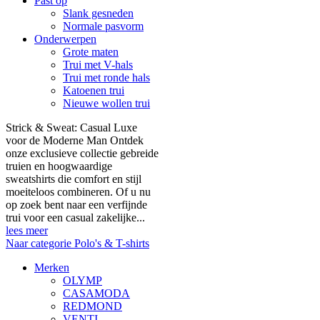
Past op
Slank gesneden
Normale pasvorm
Onderwerpen
Grote maten
Trui met V-hals
Trui met ronde hals
Katoenen trui
Nieuwe wollen trui
Strick & Sweat: Casual Luxe
voor de Moderne Man Ontdek
onze exclusieve collectie gebreide
truien en hoogwaardige
sweatshirts die comfort en stijl
moeiteloos combineren. Of u nu
op zoek bent naar een verfijnde
trui voor een casual zakelijke...
lees meer
Naar categorie Polo's & T-shirts
Merken
OLYMP
CASAMODA
REDMOND
VENTI