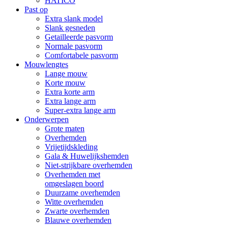
HATICO
Past op
Extra slank model
Slank gesneden
Getailleerde pasvorm
Normale pasvorm
Comfortabele pasvorm
Mouwlengtes
Lange mouw
Korte mouw
Extra korte arm
Extra lange arm
Super-extra lange arm
Onderwerpen
Grote maten
Overhemden
Vrijetijdskleding
Gala & Huwelijkshemden
Niet-strijkbare overhemden
Overhemden met
omgeslagen boord
Duurzame overhemden
Witte overhemden
Zwarte overhemden
Blauwe overhemden