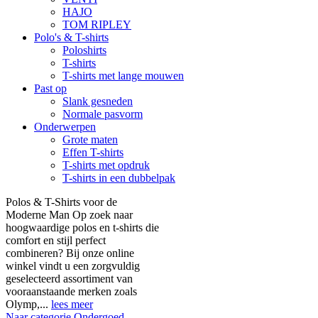
HAJO
TOM RIPLEY
Polo's & T-shirts
Poloshirts
T-shirts
T-shirts met lange mouwen
Past op
Slank gesneden
Normale pasvorm
Onderwerpen
Grote maten
Effen T-shirts
T-shirts met opdruk
T-shirts in een dubbelpak
Polos & T-Shirts voor de
Moderne Man Op zoek naar
hoogwaardige polos en t-shirts die
comfort en stijl perfect
combineren? Bij onze online
winkel vindt u een zorgvuldig
geselecteerd assortiment van
vooraanstaande merken zoals
Olymp,...
lees meer
Naar categorie Ondergoed