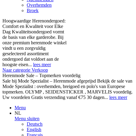
Overhemden
Broek
Hoogwaardige Herenondergoed:
Comfort en Kwaliteit voor Elke
Dag Kwaliteitsondergoed vormt
de basis van elke garderobe. Bij
onze premium herenmode winkel
vindt u een zorgvuldig
geselecteerd assortiment
ondergoed dat voldoet aan de
hoogste eisen...
lees meer
Naar categorie Verkoop
Herenmode Sale – Topmerken voordelig
Sale bij Mode Spezialist – Herenmode afgeprijsd Bekijk de sale van
Mode Spezialist : overhemden, breigoed en polo's van Europese
topmerken. OLYMP , SEIDENSTICKER , MARVELIS voordelig.
Uw voordelen Gratis verzending vanaf €75 30 dagen...
lees meer
Menu
NL
Menu sluiten
Deutsch
English
Français