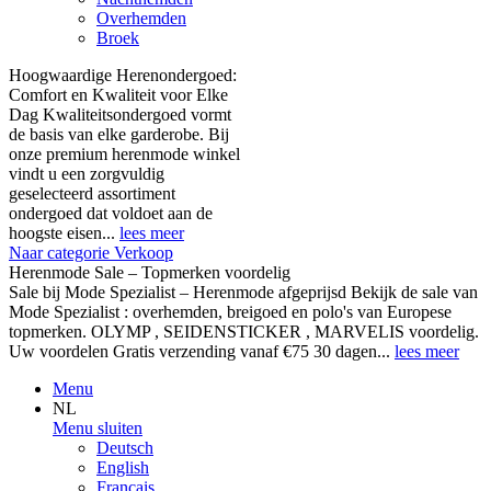
Overhemden
Broek
Hoogwaardige Herenondergoed:
Comfort en Kwaliteit voor Elke
Dag Kwaliteitsondergoed vormt
de basis van elke garderobe. Bij
onze premium herenmode winkel
vindt u een zorgvuldig
geselecteerd assortiment
ondergoed dat voldoet aan de
hoogste eisen...
lees meer
Naar categorie Verkoop
Herenmode Sale – Topmerken voordelig
Sale bij Mode Spezialist – Herenmode afgeprijsd Bekijk de sale van
Mode Spezialist : overhemden, breigoed en polo's van Europese
topmerken. OLYMP , SEIDENSTICKER , MARVELIS voordelig.
Uw voordelen Gratis verzending vanaf €75 30 dagen...
lees meer
Menu
NL
Menu sluiten
Deutsch
English
Français