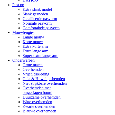
HATICO
Past op
Extra slank model
Slank gesneden
Getailleerde pasvorm
Normale pasvorm
Comfortabele pasvorm
Mouwlengtes
Lange mouw
Korte mouw
Extra korte arm
Extra lange arm
Super-extra lange arm
Onderwerpen
Grote maten
Overhemden
Vrijetijdskleding
Gala & Huwelijkshemden
Niet-strijkbare overhemden
Overhemden met
omgeslagen boord
Duurzame overhemden
Witte overhemden
Zwarte overhemden
Blauwe overhemden