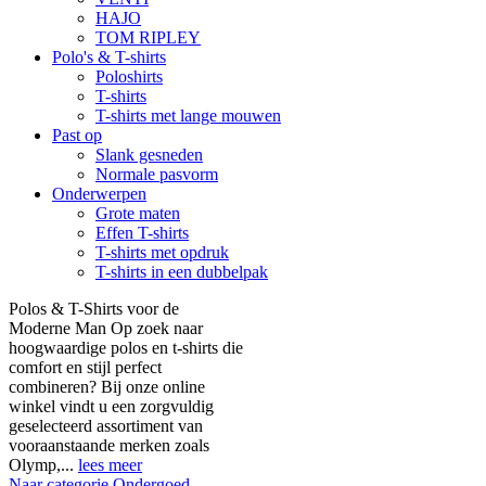
HAJO
TOM RIPLEY
Polo's & T-shirts
Poloshirts
T-shirts
T-shirts met lange mouwen
Past op
Slank gesneden
Normale pasvorm
Onderwerpen
Grote maten
Effen T-shirts
T-shirts met opdruk
T-shirts in een dubbelpak
Polos & T-Shirts voor de
Moderne Man Op zoek naar
hoogwaardige polos en t-shirts die
comfort en stijl perfect
combineren? Bij onze online
winkel vindt u een zorgvuldig
geselecteerd assortiment van
vooraanstaande merken zoals
Olymp,...
lees meer
Naar categorie Ondergoed