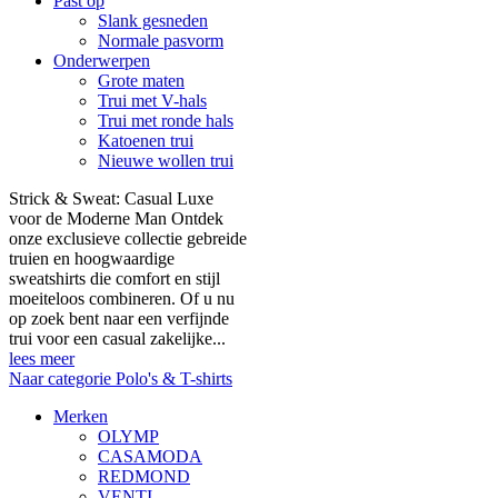
Past op
Slank gesneden
Normale pasvorm
Onderwerpen
Grote maten
Trui met V-hals
Trui met ronde hals
Katoenen trui
Nieuwe wollen trui
Strick & Sweat: Casual Luxe
voor de Moderne Man Ontdek
onze exclusieve collectie gebreide
truien en hoogwaardige
sweatshirts die comfort en stijl
moeiteloos combineren. Of u nu
op zoek bent naar een verfijnde
trui voor een casual zakelijke...
lees meer
Naar categorie Polo's & T-shirts
Merken
OLYMP
CASAMODA
REDMOND
VENTI