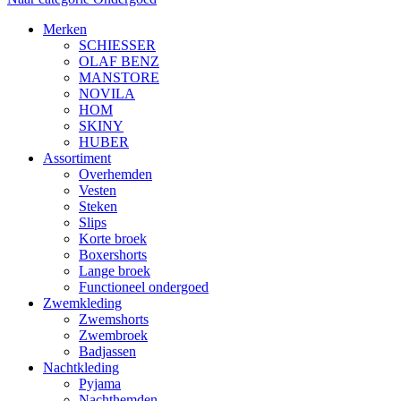
Merken
SCHIESSER
OLAF BENZ
MANSTORE
NOVILA
HOM
SKINY
HUBER
Assortiment
Overhemden
Vesten
Steken
Slips
Korte broek
Boxershorts
Lange broek
Functioneel ondergoed
Zwemkleding
Zwemshorts
Zwembroek
Badjassen
Nachtkleding
Pyjama
Nachthemden