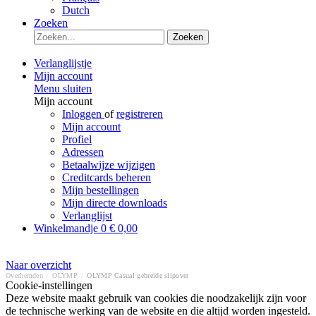
Dutch
Zoeken
Zoeken
Verlanglijstje
Mijn account
Menu sluiten
Mijn account
Inloggen
of
registreren
Mijn account
Profiel
Adressen
Betaalwijze wijzigen
Creditcards beheren
Mijn bestellingen
Mijn directe downloads
Verlanglijst
Winkelmandje
0
€ 0,00
Naar overzicht
Overhemden
/
OLYMP
/
OLYMP Casual gebreide slipover
Cookie-instellingen
Deze website maakt gebruik van cookies die noodzakelijk zijn voor
de technische werking van de website en die altijd worden ingesteld.