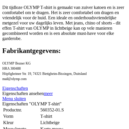
Dit tijdloze OLYMP T-shirt is gemaakt van zuiver katoen en is zeer
comfortabel om te dragen. Het is zeer comfortabel om dragen en
vriendelijk voor de huid. Een ideale en onderhoudsvriendelijke
metgezel voor uw dagelijks leven. Met jeans, chino of shorts - dit
effen T-shirt van OLYMP in lichtbeige kan op vele manieren
gecombineerd worden en is een absolute must-have voor elke
garderobe.
Fabrikantgegevens:
OLYMP Bezner KG
HRA 300488
Höpfigheimer Str. 19, 74321 Bietigheim-Bissingen, Duitsland
mail@olymp.com
Eigenschaften
Eigenschaften ansehen
meer
Menu sluiten
Eigenschaften "OLYMP T-shirt"
Productnr.
560352-01.S
Vorm
T-shirt
Kleur
Lichtbeige
Mouwlengte
Korte mouw