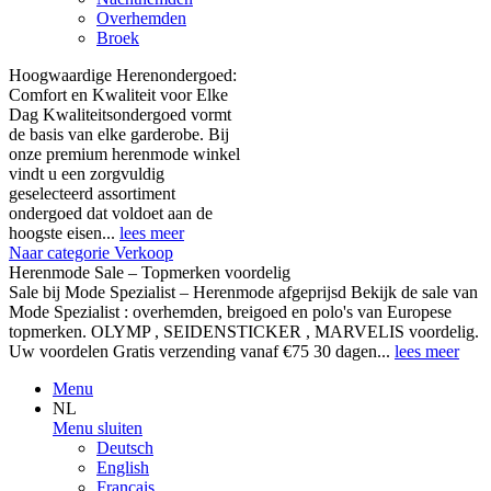
Overhemden
Broek
Hoogwaardige Herenondergoed:
Comfort en Kwaliteit voor Elke
Dag Kwaliteitsondergoed vormt
de basis van elke garderobe. Bij
onze premium herenmode winkel
vindt u een zorgvuldig
geselecteerd assortiment
ondergoed dat voldoet aan de
hoogste eisen...
lees meer
Naar categorie Verkoop
Herenmode Sale – Topmerken voordelig
Sale bij Mode Spezialist – Herenmode afgeprijsd Bekijk de sale van
Mode Spezialist : overhemden, breigoed en polo's van Europese
topmerken. OLYMP , SEIDENSTICKER , MARVELIS voordelig.
Uw voordelen Gratis verzending vanaf €75 30 dagen...
lees meer
Menu
NL
Menu sluiten
Deutsch
English
Français