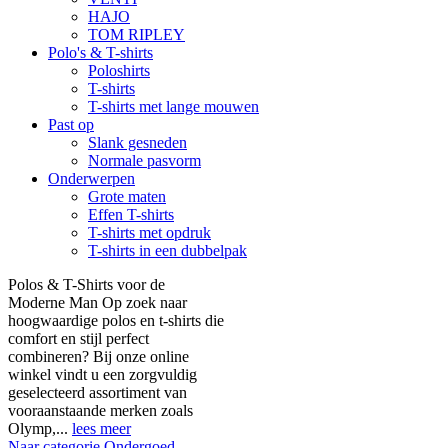
HAJO
TOM RIPLEY
Polo's & T-shirts
Poloshirts
T-shirts
T-shirts met lange mouwen
Past op
Slank gesneden
Normale pasvorm
Onderwerpen
Grote maten
Effen T-shirts
T-shirts met opdruk
T-shirts in een dubbelpak
Polos & T-Shirts voor de
Moderne Man Op zoek naar
hoogwaardige polos en t-shirts die
comfort en stijl perfect
combineren? Bij onze online
winkel vindt u een zorgvuldig
geselecteerd assortiment van
vooraanstaande merken zoals
Olymp,...
lees meer
Naar categorie Ondergoed