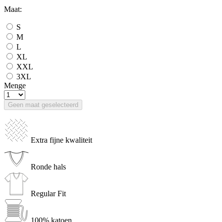
Maat:
S
M
L
XL
XXL
3XL
Menge
Geen maat geselecteerd
Extra fijne kwaliteit
Ronde hals
Regular Fit
100% katoen