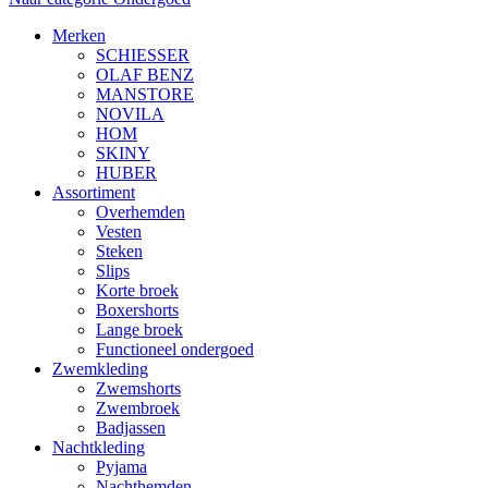
Merken
SCHIESSER
OLAF BENZ
MANSTORE
NOVILA
HOM
SKINY
HUBER
Assortiment
Overhemden
Vesten
Steken
Slips
Korte broek
Boxershorts
Lange broek
Functioneel ondergoed
Zwemkleding
Zwemshorts
Zwembroek
Badjassen
Nachtkleding
Pyjama
Nachthemden