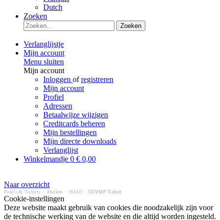
Dutch
Zoeken
Zoeken
Verlanglijstje
Mijn account
Menu sluiten
Mijn account
Inloggen
of
registreren
Mijn account
Profiel
Adressen
Betaalwijze wijzigen
Creditcards beheren
Mijn bestellingen
Mijn directe downloads
Verlanglijst
Winkelmandje
0
€ 0,00
Naar overzicht
Polo's & T-shirts
/
Merken
/
HAJO
/
OLYMP T-shirt
Cookie-instellingen
Deze website maakt gebruik van cookies die noodzakelijk zijn voor
de technische werking van de website en die altijd worden ingesteld.