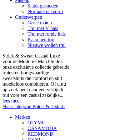
Past op
Slank gesneden
Normale pasvorm
Onderwerpen
Grote maten
Trui met V-hals
Trui met ronde hals
Katoenen trui
Nieuwe wollen trui
Strick & Sweat: Casual Luxe
voor de Moderne Man Ontdek
onze exclusieve collectie gebreide
truien en hoogwaardige
sweatshirts die comfort en stijl
moeiteloos combineren. Of u nu
op zoek bent naar een verfijnde
trui voor een casual zakelijke...
lees meer
Naar categorie Polo's & T-shirts
Merken
OLYMP
CASAMODA
REDMOND
VENTI