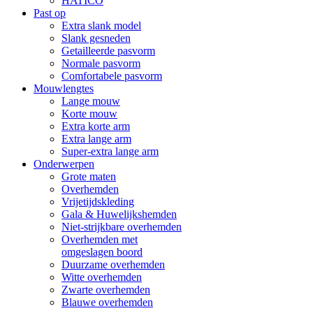
HATICO
Past op
Extra slank model
Slank gesneden
Getailleerde pasvorm
Normale pasvorm
Comfortabele pasvorm
Mouwlengtes
Lange mouw
Korte mouw
Extra korte arm
Extra lange arm
Super-extra lange arm
Onderwerpen
Grote maten
Overhemden
Vrijetijdskleding
Gala & Huwelijkshemden
Niet-strijkbare overhemden
Overhemden met
omgeslagen boord
Duurzame overhemden
Witte overhemden
Zwarte overhemden
Blauwe overhemden