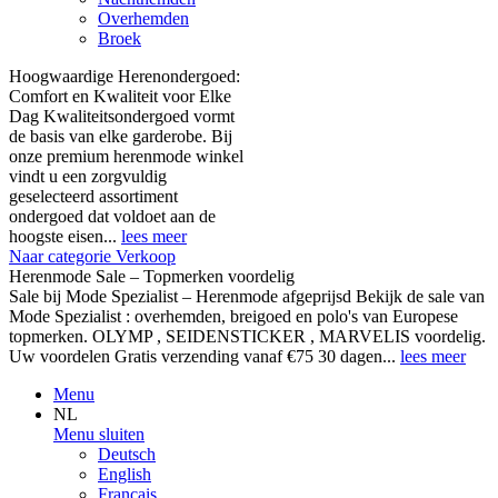
Overhemden
Broek
Hoogwaardige Herenondergoed:
Comfort en Kwaliteit voor Elke
Dag Kwaliteitsondergoed vormt
de basis van elke garderobe. Bij
onze premium herenmode winkel
vindt u een zorgvuldig
geselecteerd assortiment
ondergoed dat voldoet aan de
hoogste eisen...
lees meer
Naar categorie Verkoop
Herenmode Sale – Topmerken voordelig
Sale bij Mode Spezialist – Herenmode afgeprijsd Bekijk de sale van
Mode Spezialist : overhemden, breigoed en polo's van Europese
topmerken. OLYMP , SEIDENSTICKER , MARVELIS voordelig.
Uw voordelen Gratis verzending vanaf €75 30 dagen...
lees meer
Menu
NL
Menu sluiten
Deutsch
English
Français