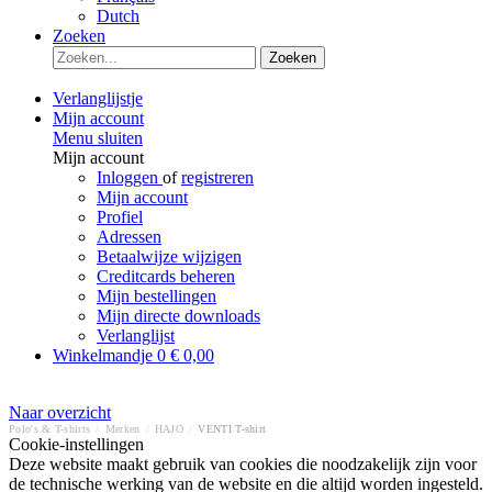
Dutch
Zoeken
Zoeken
Verlanglijstje
Mijn account
Menu sluiten
Mijn account
Inloggen
of
registreren
Mijn account
Profiel
Adressen
Betaalwijze wijzigen
Creditcards beheren
Mijn bestellingen
Mijn directe downloads
Verlanglijst
Winkelmandje
0
€ 0,00
Naar overzicht
Polo's & T-shirts
/
Merken
/
HAJO
/
VENTI T-shirt
Cookie-instellingen
Deze website maakt gebruik van cookies die noodzakelijk zijn voor
de technische werking van de website en die altijd worden ingesteld.