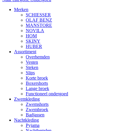
Merken
SCHIESSER
OLAF BENZ
MANSTORE
NOVILA
HOM
SKINY
HUBER
Assortiment
Overhemden
Vesten
Steken
Slips
Korte broek
Boxershorts
Lange broek
Functioneel ondergoed
Zwemkleding
Zwemshorts
Zwembroek
Badjassen
Nachtkleding
Pyjama
Nachthemden