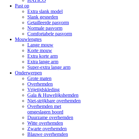
HATICO
Past op
Extra slank model
Slank gesneden
Getailleerde pasvorm
Normale pasvorm
Comfortabele pasvorm
Mouwlengtes
Lange mouw
Korte mouw
Extra korte arm
Extra lange arm
Super-extra lange arm
Onderwerpen
Grote maten
Overhemden
Vrijetijdskleding
Gala & Huwelijkshemden
Niet-strijkbare overhemden
Overhemden met
omgeslagen boord
Duurzame overhemden
Witte overhemden
Zwarte overhemden
Blauwe overhemden