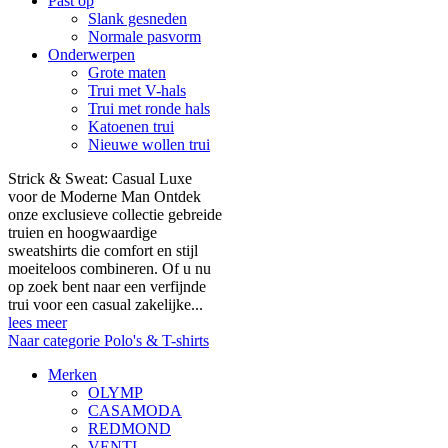
Past op
Slank gesneden
Normale pasvorm
Onderwerpen
Grote maten
Trui met V-hals
Trui met ronde hals
Katoenen trui
Nieuwe wollen trui
Strick & Sweat: Casual Luxe
voor de Moderne Man Ontdek
onze exclusieve collectie gebreide
truien en hoogwaardige
sweatshirts die comfort en stijl
moeiteloos combineren. Of u nu
op zoek bent naar een verfijnde
trui voor een casual zakelijke...
lees meer
Naar categorie Polo's & T-shirts
Merken
OLYMP
CASAMODA
REDMOND
VENTI