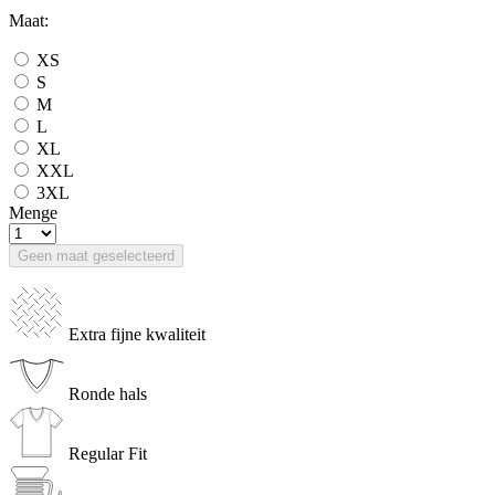
Maat:
XS
S
M
L
XL
XXL
3XL
Menge
Geen maat geselecteerd
Extra fijne kwaliteit
Ronde hals
Regular Fit