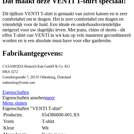
Dat maakt deze VENTI T-shirt speciaal!
Dit tijdloze VENTI T-shirt is gemaakt van zuiver katoen en is zeer
comfortabel om te dragen. Het is zeer comfortabel om dragen en
vriendelijk voor de huid. Een ideale en onderhoudsvriendelijke
metgezel voor uw dagelijks leven. Met jeans, chino of shorts - dit
effen T-shirt van VENTI in wit kan op vele manieren gecombineerd
worden en is een absolute must-have voor elke garderobe.
Fabrikantgegevens:
CASAMODA Heinrich Katt GmbH & Co. KG
HRA 3272
Gutenbergstraße 7, 26135 Oldenburg, Duitsland
onlineshop@venti.com
Eigenschaften
Eigenschaften ansehen
meer
Menu sluiten
Eigenschaften "VENTI T-shirt"
Productnr.
654386000-001.XS
Vorm
T-shirt
Kleur
Wit