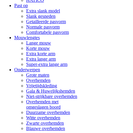
HATICO
Past op
Extra slank model
Slank gesneden
Getailleerde pasvorm
Normale pasvorm
Comfortabele pasvorm
Mouwlengtes
Lange mouw
Korte mouw
Extra korte arm
Extra lange arm
Super-extra lange arm
Onderwerpen
Grote maten
Overhemden
Vrijetijdskleding
Gala & Huwelijkshemden
Niet-strijkbare overhemden
Overhemden met
omgeslagen boord
Duurzame overhemden
Witte overhemden
Zwarte overhemden
Blauwe overhemden