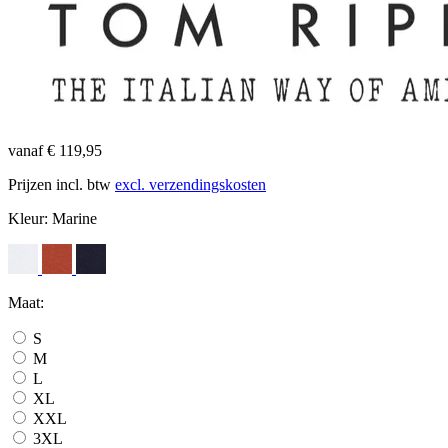
vanaf € 119,95
Prijzen incl. btw
excl. verzendingskosten
Kleur:
Marine
Maat:
S
M
L
XL
XXL
3XL