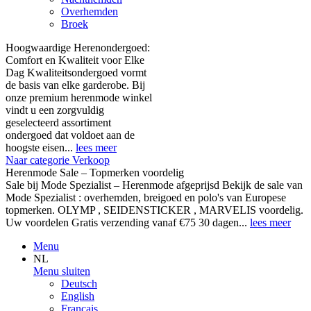
Overhemden
Broek
Hoogwaardige Herenondergoed:
Comfort en Kwaliteit voor Elke
Dag Kwaliteitsondergoed vormt
de basis van elke garderobe. Bij
onze premium herenmode winkel
vindt u een zorgvuldig
geselecteerd assortiment
ondergoed dat voldoet aan de
hoogste eisen...
lees meer
Naar categorie Verkoop
Herenmode Sale – Topmerken voordelig
Sale bij Mode Spezialist – Herenmode afgeprijsd Bekijk de sale van
Mode Spezialist : overhemden, breigoed en polo's van Europese
topmerken. OLYMP , SEIDENSTICKER , MARVELIS voordelig.
Uw voordelen Gratis verzending vanaf €75 30 dagen...
lees meer
Menu
NL
Menu sluiten
Deutsch
English
Français