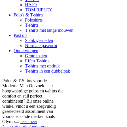
HAJO
TOM RIPLEY
Polo's & T-shirts
Poloshirts
T-shirts
T-shirts met lange mouwen
Past op
Slank gesneden
Normale pasvorm
Onderwerpen
Grote maten
Effen T-shirts
T-shirts met opdruk
T-shirts in een dubbelpak
Polos & T-Shirts voor de
Moderne Man Op zoek naar
hoogwaardige polos en t-shirts die
comfort en stijl perfect
combineren? Bij onze online
winkel vindt u een zorgvuldig
geselecteerd assortiment van
vooraanstaande merken zoals
Olymp,...
lees meer
Naar categorie Ondergoed