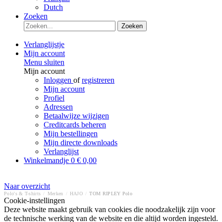
Dutch
Zoeken
Zoeken
Verlanglijstje
Mijn account
Menu sluiten
Mijn account
Inloggen
of
registreren
Mijn account
Profiel
Adressen
Betaalwijze wijzigen
Creditcards beheren
Mijn bestellingen
Mijn directe downloads
Verlanglijst
Winkelmandje
0
€ 0,00
Naar overzicht
Polo's & T-shirts
/
Merken
/
HAJO
/
TOM RIPLEY Polo
Cookie-instellingen
Deze website maakt gebruik van cookies die noodzakelijk zijn voor
de technische werking van de website en die altijd worden ingesteld.