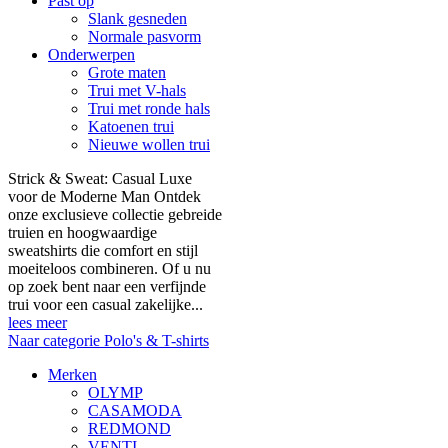
Past op
Slank gesneden
Normale pasvorm
Onderwerpen
Grote maten
Trui met V-hals
Trui met ronde hals
Katoenen trui
Nieuwe wollen trui
Strick & Sweat: Casual Luxe
voor de Moderne Man Ontdek
onze exclusieve collectie gebreide
truien en hoogwaardige
sweatshirts die comfort en stijl
moeiteloos combineren. Of u nu
op zoek bent naar een verfijnde
trui voor een casual zakelijke...
lees meer
Naar categorie Polo's & T-shirts
Merken
OLYMP
CASAMODA
REDMOND
VENTI