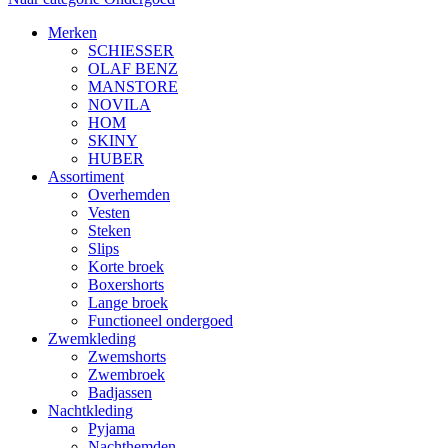
Merken
SCHIESSER
OLAF BENZ
MANSTORE
NOVILA
HOM
SKINY
HUBER
Assortiment
Overhemden
Vesten
Steken
Slips
Korte broek
Boxershorts
Lange broek
Functioneel ondergoed
Zwemkleding
Zwemshorts
Zwembroek
Badjassen
Nachtkleding
Pyjama
Nachthemden