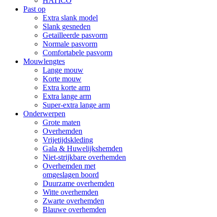
HATICO
Past op
Extra slank model
Slank gesneden
Getailleerde pasvorm
Normale pasvorm
Comfortabele pasvorm
Mouwlengtes
Lange mouw
Korte mouw
Extra korte arm
Extra lange arm
Super-extra lange arm
Onderwerpen
Grote maten
Overhemden
Vrijetijdskleding
Gala & Huwelijkshemden
Niet-strijkbare overhemden
Overhemden met
omgeslagen boord
Duurzame overhemden
Witte overhemden
Zwarte overhemden
Blauwe overhemden