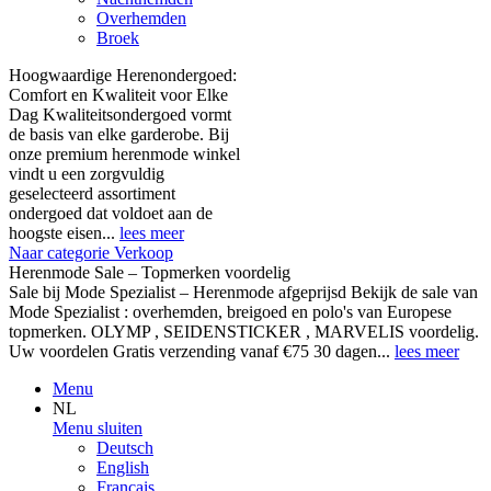
Overhemden
Broek
Hoogwaardige Herenondergoed:
Comfort en Kwaliteit voor Elke
Dag Kwaliteitsondergoed vormt
de basis van elke garderobe. Bij
onze premium herenmode winkel
vindt u een zorgvuldig
geselecteerd assortiment
ondergoed dat voldoet aan de
hoogste eisen...
lees meer
Naar categorie Verkoop
Herenmode Sale – Topmerken voordelig
Sale bij Mode Spezialist – Herenmode afgeprijsd Bekijk de sale van
Mode Spezialist : overhemden, breigoed en polo's van Europese
topmerken. OLYMP , SEIDENSTICKER , MARVELIS voordelig.
Uw voordelen Gratis verzending vanaf €75 30 dagen...
lees meer
Menu
NL
Menu sluiten
Deutsch
English
Français