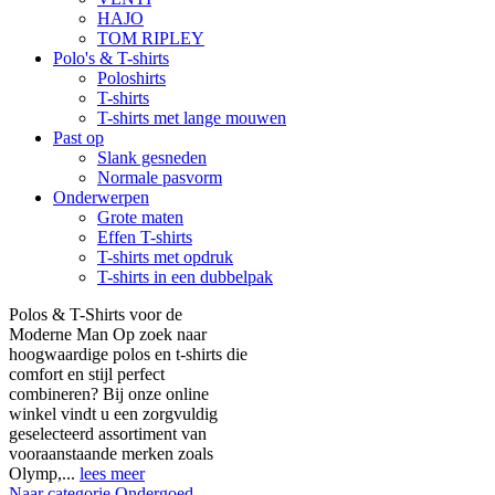
HAJO
TOM RIPLEY
Polo's & T-shirts
Poloshirts
T-shirts
T-shirts met lange mouwen
Past op
Slank gesneden
Normale pasvorm
Onderwerpen
Grote maten
Effen T-shirts
T-shirts met opdruk
T-shirts in een dubbelpak
Polos & T-Shirts voor de
Moderne Man Op zoek naar
hoogwaardige polos en t-shirts die
comfort en stijl perfect
combineren? Bij onze online
winkel vindt u een zorgvuldig
geselecteerd assortiment van
vooraanstaande merken zoals
Olymp,...
lees meer
Naar categorie Ondergoed