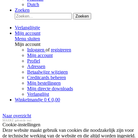
Dutch
Zoeken
Zoeken
Verlanglijstje
Mijn account
Menu sluiten
Mijn account
Inloggen
of
registreren
Mijn account
Profiel
Adressen
Betaalwijze wijzigen
Creditcards beheren
Mijn bestellingen
Mijn directe downloads
Verlanglijst
Winkelmandje
0
€ 0,00
Naar overzicht
MAERZ gebreide trui
Cookie-instellingen
Deze website maakt gebruik van cookies die noodzakelijk zijn voor
de technische werking van de website en die altijd worden ingesteld.