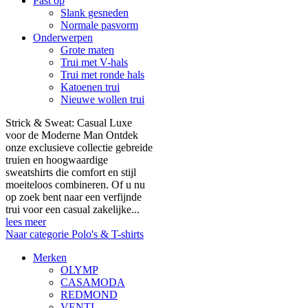
Past op
Slank gesneden
Normale pasvorm
Onderwerpen
Grote maten
Trui met V-hals
Trui met ronde hals
Katoenen trui
Nieuwe wollen trui
Strick & Sweat: Casual Luxe
voor de Moderne Man Ontdek
onze exclusieve collectie gebreide
truien en hoogwaardige
sweatshirts die comfort en stijl
moeiteloos combineren. Of u nu
op zoek bent naar een verfijnde
trui voor een casual zakelijke...
lees meer
Naar categorie Polo's & T-shirts
Merken
OLYMP
CASAMODA
REDMOND
VENTI