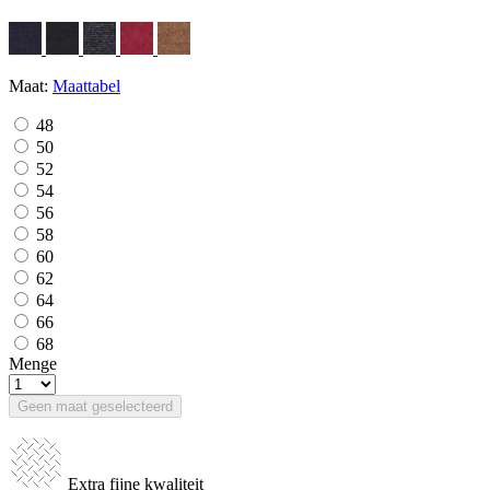
Maat:
Maattabel
48
50
52
54
56
58
60
62
64
66
68
Menge
Geen maat geselecteerd
Extra fijne kwaliteit