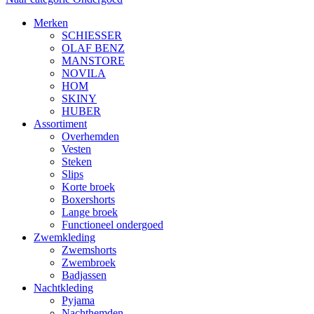
Merken
SCHIESSER
OLAF BENZ
MANSTORE
NOVILA
HOM
SKINY
HUBER
Assortiment
Overhemden
Vesten
Steken
Slips
Korte broek
Boxershorts
Lange broek
Functioneel ondergoed
Zwemkleding
Zwemshorts
Zwembroek
Badjassen
Nachtkleding
Pyjama
Nachthemden