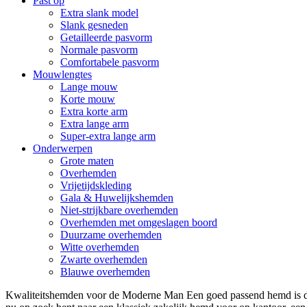
Past op
Extra slank model
Slank gesneden
Getailleerde pasvorm
Normale pasvorm
Comfortabele pasvorm
Mouwlengtes
Lange mouw
Korte mouw
Extra korte arm
Extra lange arm
Super-extra lange arm
Onderwerpen
Grote maten
Overhemden
Vrijetijdskleding
Gala & Huwelijkshemden
Niet-strijkbare overhemden
Overhemden met omgeslagen boord
Duurzame overhemden
Witte overhemden
Zwarte overhemden
Blauwe overhemden
Kwaliteitshemden voor de Moderne Man Een goed passend hemd is de 