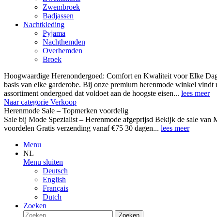
Zwembroek
Badjassen
Nachtkleding
Pyjama
Nachthemden
Overhemden
Broek
Hoogwaardige Herenondergoed: Comfort en Kwaliteit voor Elke Dag
basis van elke garderobe. Bij onze premium herenmode winkel vindt 
assortiment ondergoed dat voldoet aan de hoogste eisen...
lees meer
Naar categorie Verkoop
Herenmode Sale – Topmerken voordelig
Sale bij Mode Spezialist – Herenmode afgeprijsd Bekijk de sale 
voordelen Gratis verzending vanaf €75 30 dagen...
lees meer
Menu
NL
Menu sluiten
Deutsch
English
Français
Dutch
Zoeken
Zoeken