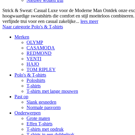
Nieuwe wollen trui
Strick & Sweat: Casual Luxe voor de Moderne Man Ontdek onze exclus
hoogwaardige sweatshirts die comfort en stijl moeiteloos combineren.
verfijnde trui voor een casual zakelijke...
lees meer
Naar categorie Polo's & T-shirts
Merken
OLYMP
CASAMODA
REDMOND
VENTI
HAJO
TOM RIPLEY
Polo's & T-shirts
Poloshirts
T-shirts
T-shirts met lange mouwen
Past op
Slank gesneden
Normale pasvorm
Onderwerpen
Grote maten
Effen T-shirts
T-shirts met opdruk
T-shirts in een dubbelpak