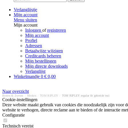
Verlanglijstje
Mijn account
Menu sluiten
Mijn account
Inloggen
of
registreren
Mijn account
Profiel
Adressen
Betaalwijze wijzigen
Creditcards beheren
Mijn bestellingen
Mijn directe downloads
Verlanglijst
Winkelmandje
0
€ 0,00
Naar overzicht
Breien & Zweten
/
Merken
/
TOM RIPLEY
/
TOM RIPLEY regular fit gebreide trui
Cookie-instellingen
Deze website maakt gebruik van cookies die noodzakelijk zijn voor de
website te verhogen, directe reclame aan te bieden of de interactie 
Configuratie
Technisch vereist