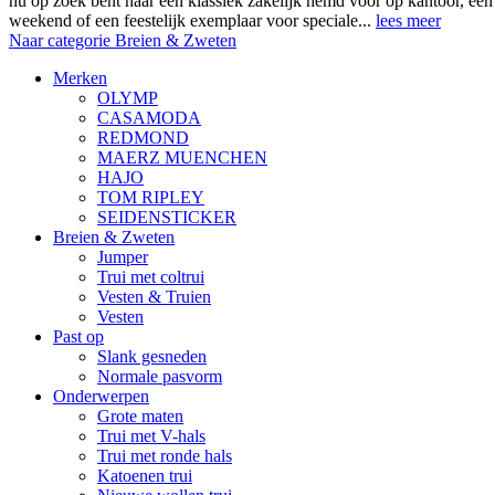
nu op zoek bent naar een klassiek zakelijk hemd voor op kantoor, ee
weekend of een feestelijk exemplaar voor speciale...
lees meer
Naar categorie Breien & Zweten
Merken
OLYMP
CASAMODA
REDMOND
MAERZ MUENCHEN
HAJO
TOM RIPLEY
SEIDENSTICKER
Breien & Zweten
Jumper
Trui met coltrui
Vesten & Truien
Vesten
Past op
Slank gesneden
Normale pasvorm
Onderwerpen
Grote maten
Trui met V-hals
Trui met ronde hals
Katoenen trui