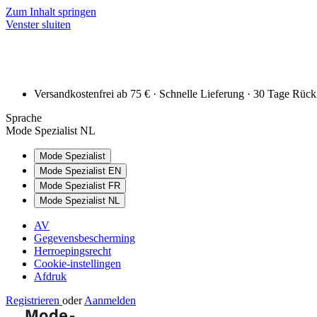
Zum Inhalt springen
Venster sluiten
Versandkostenfrei ab 75 € · Schnelle Lieferung · 30 Tage Rüc
Sprache
Mode Spezialist NL
Mode Spezialist
Mode Spezialist EN
Mode Spezialist FR
Mode Spezialist NL
AV
Gegevensbescherming
Herroepingsrecht
Cookie-instellingen
Afdruk
Registrieren
oder
Aanmelden