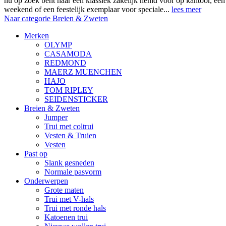
nu op zoek bent naar een klassiek zakelijk hemd voor op kantoor, ee
weekend of een feestelijk exemplaar voor speciale...
lees meer
Naar categorie Breien & Zweten
Merken
OLYMP
CASAMODA
REDMOND
MAERZ MUENCHEN
HAJO
TOM RIPLEY
SEIDENSTICKER
Breien & Zweten
Jumper
Trui met coltrui
Vesten & Truien
Vesten
Past op
Slank gesneden
Normale pasvorm
Onderwerpen
Grote maten
Trui met V-hals
Trui met ronde hals
Katoenen trui