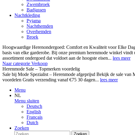
Zwembroek
Badjassen
Nachtkleding
Pyjama
Nachthemden
Overhemden
Broek
Hoogwaardige Herenondergoed: Comfort en Kwaliteit voor Elke Dag
basis van elke garderobe. Bij onze premium herenmode winkel vindt 
assortiment ondergoed dat voldoet aan de hoogste eisen...
lees meer
Naar categorie Verkoop
Herenmode Sale – Topmerken voordelig
Sale bij Mode Spezialist – Herenmode afgeprijsd Bekijk de sale 
voordelen Gratis verzending vanaf €75 30 dagen...
lees meer
Menu
NL
Menu sluiten
Deutsch
English
Français
Dutch
Zoeken
Zoeken