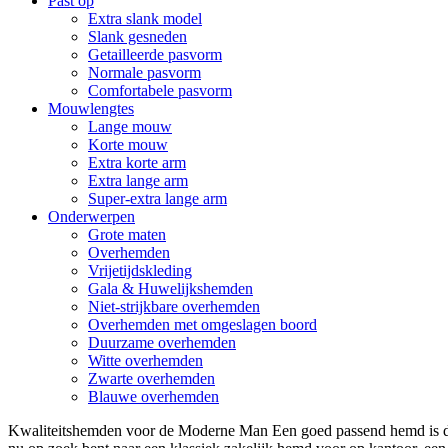
Past op
Extra slank model
Slank gesneden
Getailleerde pasvorm
Normale pasvorm
Comfortabele pasvorm
Mouwlengtes
Lange mouw
Korte mouw
Extra korte arm
Extra lange arm
Super-extra lange arm
Onderwerpen
Grote maten
Overhemden
Vrijetijdskleding
Gala & Huwelijkshemden
Niet-strijkbare overhemden
Overhemden met omgeslagen boord
Duurzame overhemden
Witte overhemden
Zwarte overhemden
Blauwe overhemden
Kwaliteitshemden voor de Moderne Man Een goed passend hemd is de 