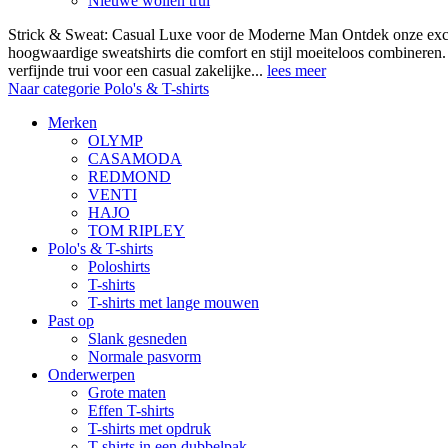
Nieuwe wollen trui
Strick & Sweat: Casual Luxe voor de Moderne Man Ontdek onze exclus
hoogwaardige sweatshirts die comfort en stijl moeiteloos combineren.
verfijnde trui voor een casual zakelijke...
lees meer
Naar categorie Polo's & T-shirts
Merken
OLYMP
CASAMODA
REDMOND
VENTI
HAJO
TOM RIPLEY
Polo's & T-shirts
Poloshirts
T-shirts
T-shirts met lange mouwen
Past op
Slank gesneden
Normale pasvorm
Onderwerpen
Grote maten
Effen T-shirts
T-shirts met opdruk
T-shirts in een dubbelpak