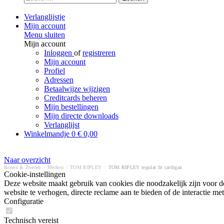
Verlanglijstje
Mijn account
Menu sluiten
Mijn account
Inloggen
of
registreren
Mijn account
Profiel
Adressen
Betaalwijze wijzigen
Creditcards beheren
Mijn bestellingen
Mijn directe downloads
Verlanglijst
Winkelmandje
0
€ 0,00
Naar overzicht
Breien & Zweten
/
Merken
/
TOM RIPLEY
/
TOM RIPLEY regular fit cardigan
Cookie-instellingen
Deze website maakt gebruik van cookies die noodzakelijk zijn voor de
website te verhogen, directe reclame aan te bieden of de interactie 
Configuratie
Technisch vereist