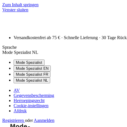
Zum Inhalt springen
Venster sluiten
Versandkostenfrei ab 75 € · Schnelle Lieferung · 30 Tage Rüc
Sprache
Mode Spezialist NL
Mode Spezialist
Mode Spezialist EN
Mode Spezialist FR
Mode Spezialist NL
AV
Gegevensbescherming
Herroepingsrecht
Cookie-instellingen
Afdruk
Registrieren
oder
Aanmelden