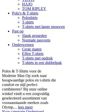
HAJO
TOM RIPLEY
Polo's & T-shirts
Poloshirts
T-shirts
T-shirts met lange mouwen
Past op
Slank gesneden
Normale pasvorm
Onderwerpen
Grote maten
Effen T-shirts
T-shirts met opdruk
T-shirts in een dubbelpak
Polos & T-Shirts voor de
Moderne Man Op zoek naar
hoogwaardige polos en t-shirts die
comfort en stijl perfect
combineren? Bij onze online
winkel vindt u een zorgvuldig
geselecteerd assortiment van
vooraanstaande merken zoals
Olymp,...
lees meer
Naar categorie Ondergoed