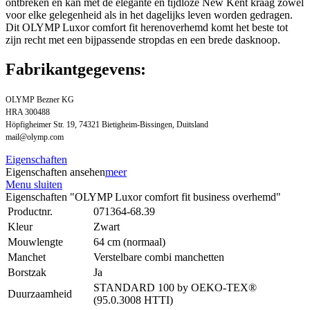
ontbreken en kan met de elegante en tijdloze New Kent kraag zowel
voor elke gelegenheid als in het dagelijks leven worden gedragen.
Dit OLYMP Luxor comfort fit herenoverhemd komt het beste tot
zijn recht met een bijpassende stropdas en een brede dasknoop.
Fabrikantgegevens:
OLYMP Bezner KG
HRA 300488
Höpfigheimer Str. 19, 74321 Bietigheim-Bissingen, Duitsland
mail@olymp.com
Eigenschaften
Eigenschaften ansehen
meer
Menu sluiten
Eigenschaften "OLYMP Luxor comfort fit business overhemd"
Productnr.
071364-68.39
Kleur
Zwart
Mouwlengte
64 cm (normaal)
Manchet
Verstelbare combi manchetten
Borstzak
Ja
STANDARD 100 by OEKO-TEX®
Duurzaamheid
(95.0.3008 HTTI)