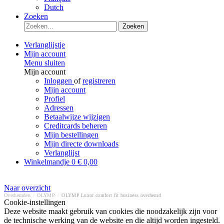
Dutch
Zoeken
Zoeken
Verlanglijstje
Mijn account
Menu sluiten
Mijn account
Inloggen
of
registreren
Mijn account
Profiel
Adressen
Betaalwijze wijzigen
Creditcards beheren
Mijn bestellingen
Mijn directe downloads
Verlanglijst
Winkelmandje
0
€ 0,00
Naar overzicht
Overhemden
/
OLYMP
/
OLYMP Luxor comfort fit business overhemd
Cookie-instellingen
Deze website maakt gebruik van cookies die noodzakelijk zijn voor
de technische werking van de website en die altijd worden ingesteld.