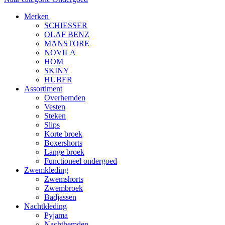
Merken
SCHIESSER
OLAF BENZ
MANSTORE
NOVILA
HOM
SKINY
HUBER
Assortiment
Overhemden
Vesten
Steken
Slips
Korte broek
Boxershorts
Lange broek
Functioneel ondergoed
Zwemkleding
Zwemshorts
Zwembroek
Badjassen
Nachtkleding
Pyjama
Nachthemden