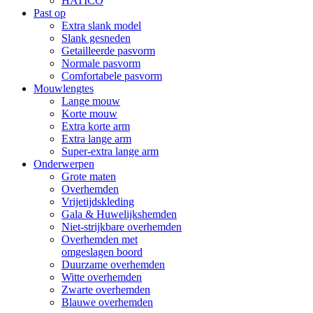
HATICO
Past op
Extra slank model
Slank gesneden
Getailleerde pasvorm
Normale pasvorm
Comfortabele pasvorm
Mouwlengtes
Lange mouw
Korte mouw
Extra korte arm
Extra lange arm
Super-extra lange arm
Onderwerpen
Grote maten
Overhemden
Vrijetijdskleding
Gala & Huwelijkshemden
Niet-strijkbare overhemden
Overhemden met
omgeslagen boord
Duurzame overhemden
Witte overhemden
Zwarte overhemden
Blauwe overhemden