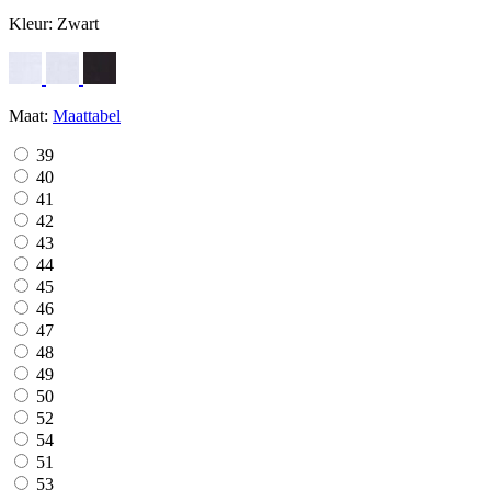
Kleur:
Zwart
Maat:
Maattabel
39
40
41
42
43
44
45
46
47
48
49
50
52
54
51
53