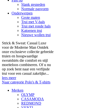
Past op
Slank gesneden
Normale pasvorm
Onderwerpen
Grote maten
Trui met V-hals
Trui met ronde hals
Katoenen trui
Nieuwe wollen trui
Strick & Sweat: Casual Luxe
voor de Moderne Man Ontdek
onze exclusieve collectie gebreide
truien en hoogwaardige
sweatshirts die comfort en stijl
moeiteloos combineren. Of u nu
op zoek bent naar een verfijnde
trui voor een casual zakelijke...
lees meer
Naar categorie Polo's & T-shirts
Merken
OLYMP
CASAMODA
REDMOND
VENTI