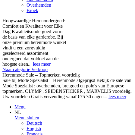
Overhemden
Broek
Hoogwaardige Herenondergoed:
Comfort en Kwaliteit voor Elke
Dag Kwaliteitsondergoed vormt
de basis van elke garderobe. Bij
onze premium herenmode winkel
vindt u een zorgvuldig
geselecteerd assortiment
ondergoed dat voldoet aan de
hoogste eisen...
lees meer
Naar categorie Verkoop
Herenmode Sale – Topmerken voordelig
Sale bij Mode Spezialist – Herenmode afgeprijsd Bekijk de sale van
Mode Spezialist : overhemden, breigoed en polo's van Europese
topmerken. OLYMP , SEIDENSTICKER , MARVELIS voordelig.
Uw voordelen Gratis verzending vanaf €75 30 dagen...
lees meer
Menu
NL
Menu sluiten
Deutsch
English
Français