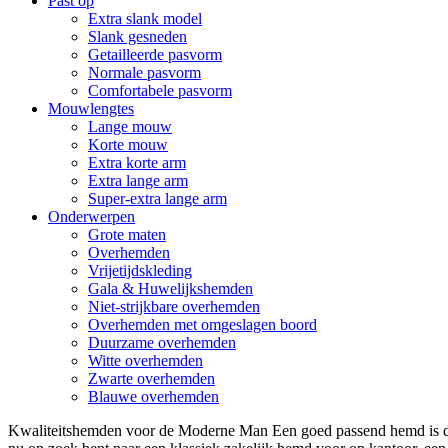
Past op
Extra slank model
Slank gesneden
Getailleerde pasvorm
Normale pasvorm
Comfortabele pasvorm
Mouwlengtes
Lange mouw
Korte mouw
Extra korte arm
Extra lange arm
Super-extra lange arm
Onderwerpen
Grote maten
Overhemden
Vrijetijdskleding
Gala & Huwelijkshemden
Niet-strijkbare overhemden
Overhemden met omgeslagen boord
Duurzame overhemden
Witte overhemden
Zwarte overhemden
Blauwe overhemden
Kwaliteitshemden voor de Moderne Man Een goed passend hemd is de 