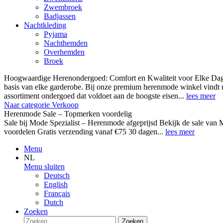
Zwembroek
Badjassen
Nachtkleding
Pyjama
Nachthemden
Overhemden
Broek
Hoogwaardige Herenondergoed: Comfort en Kwaliteit voor Elke Dag
basis van elke garderobe. Bij onze premium herenmode winkel vindt 
assortiment ondergoed dat voldoet aan de hoogste eisen...
lees meer
Naar categorie Verkoop
Herenmode Sale – Topmerken voordelig
Sale bij Mode Spezialist – Herenmode afgeprijsd Bekijk de sale 
voordelen Gratis verzending vanaf €75 30 dagen...
lees meer
Menu
NL
Menu sluiten
Deutsch
English
Français
Dutch
Zoeken
Zoeken