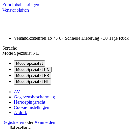
Zum Inhalt springen
Venster sluiten
Versandkostenfrei ab 75 € · Schnelle Lieferung · 30 Tage Rüc
Sprache
Mode Spezialist NL
Mode Spezialist
Mode Spezialist EN
Mode Spezialist FR
Mode Spezialist NL
AV
Gegevensbescherming
Herroepingsrecht
Cookie-instellingen
Afdruk
Registrieren
oder
Aanmelden