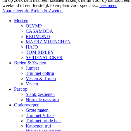
nu op zoek bent naar een klassiek zakelijk hemd voor op kantoor, ee
weekend of een feestelijk exemplaar voor speciale...
lees meer
Naar categorie Breien & Zweten
Merken
OLYMP
CASAMODA
REDMOND
MAERZ MUENCHEN
HAJO
TOM RIPLEY
SEIDENSTICKER
Breien & Zweten
Jumper
Trui met coltrui
Vesten & Truien
Vesten
Past op
Slank gesneden
Normale pasvorm
Onderwerpen
Grote maten
Trui met V-hals
Trui met ronde hals
Katoenen trui