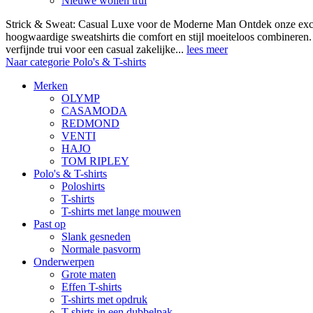
Nieuwe wollen trui
Strick & Sweat: Casual Luxe voor de Moderne Man Ontdek onze exclus
hoogwaardige sweatshirts die comfort en stijl moeiteloos combineren.
verfijnde trui voor een casual zakelijke...
lees meer
Naar categorie Polo's & T-shirts
Merken
OLYMP
CASAMODA
REDMOND
VENTI
HAJO
TOM RIPLEY
Polo's & T-shirts
Poloshirts
T-shirts
T-shirts met lange mouwen
Past op
Slank gesneden
Normale pasvorm
Onderwerpen
Grote maten
Effen T-shirts
T-shirts met opdruk
T-shirts in een dubbelpak