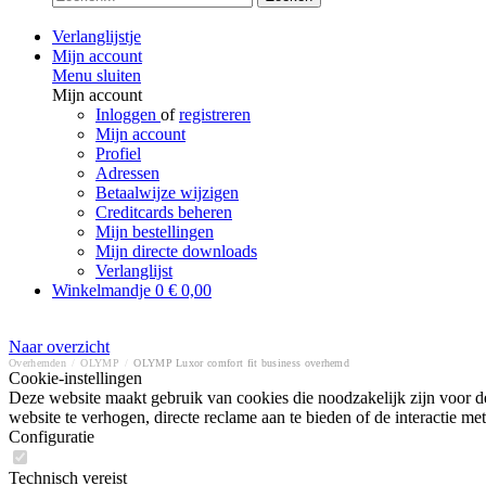
Verlanglijstje
Mijn account
Menu sluiten
Mijn account
Inloggen
of
registreren
Mijn account
Profiel
Adressen
Betaalwijze wijzigen
Creditcards beheren
Mijn bestellingen
Mijn directe downloads
Verlanglijst
Winkelmandje
0
€ 0,00
Naar overzicht
Overhemden
/
OLYMP
/
OLYMP Luxor comfort fit business overhemd
Cookie-instellingen
Deze website maakt gebruik van cookies die noodzakelijk zijn voor de
website te verhogen, directe reclame aan te bieden of de interactie 
Configuratie
Technisch vereist