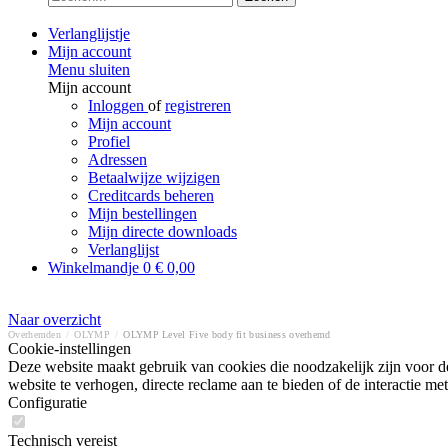
Verlanglijstje
Mijn account
Menu sluiten
Mijn account
Inloggen
of
registreren
Mijn account
Profiel
Adressen
Betaalwijze wijzigen
Creditcards beheren
Mijn bestellingen
Mijn directe downloads
Verlanglijst
Winkelmandje
0
€ 0,00
Naar overzicht
Overhemden
/
OLYMP
/
OLYMP Level Five body fit business overhemd
Cookie-instellingen
Deze website maakt gebruik van cookies die noodzakelijk zijn voor de
website te verhogen, directe reclame aan te bieden of de interactie 
Configuratie
Technisch vereist