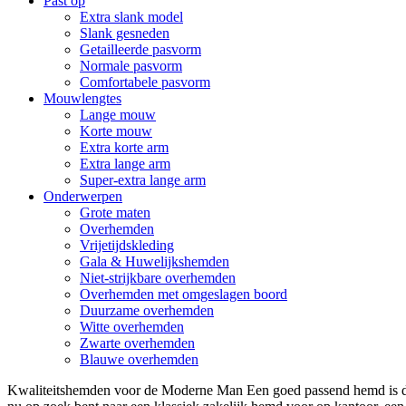
Past op
Extra slank model
Slank gesneden
Getailleerde pasvorm
Normale pasvorm
Comfortabele pasvorm
Mouwlengtes
Lange mouw
Korte mouw
Extra korte arm
Extra lange arm
Super-extra lange arm
Onderwerpen
Grote maten
Overhemden
Vrijetijdskleding
Gala & Huwelijkshemden
Niet-strijkbare overhemden
Overhemden met omgeslagen boord
Duurzame overhemden
Witte overhemden
Zwarte overhemden
Blauwe overhemden
Kwaliteitshemden voor de Moderne Man Een goed passend hemd is de 