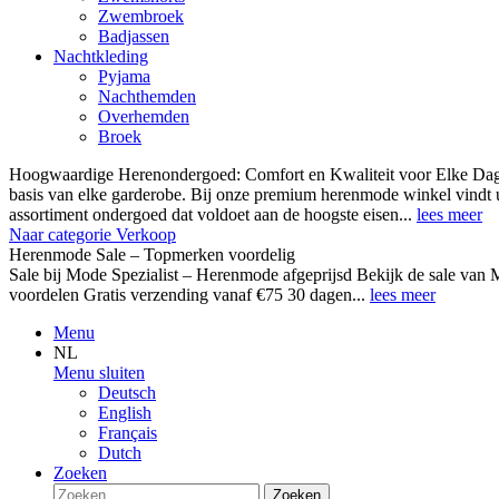
Zwembroek
Badjassen
Nachtkleding
Pyjama
Nachthemden
Overhemden
Broek
Hoogwaardige Herenondergoed: Comfort en Kwaliteit voor Elke Dag
basis van elke garderobe. Bij onze premium herenmode winkel vindt 
assortiment ondergoed dat voldoet aan de hoogste eisen...
lees meer
Naar categorie Verkoop
Herenmode Sale – Topmerken voordelig
Sale bij Mode Spezialist – Herenmode afgeprijsd Bekijk de sale 
voordelen Gratis verzending vanaf €75 30 dagen...
lees meer
Menu
NL
Menu sluiten
Deutsch
English
Français
Dutch
Zoeken
Zoeken