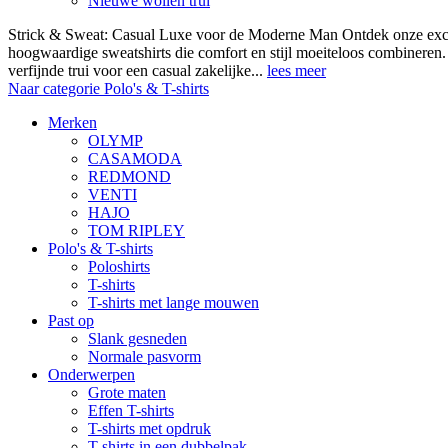
Nieuwe wollen trui
Strick & Sweat: Casual Luxe voor de Moderne Man Ontdek onze exclus
hoogwaardige sweatshirts die comfort en stijl moeiteloos combineren.
verfijnde trui voor een casual zakelijke...
lees meer
Naar categorie Polo's & T-shirts
Merken
OLYMP
CASAMODA
REDMOND
VENTI
HAJO
TOM RIPLEY
Polo's & T-shirts
Poloshirts
T-shirts
T-shirts met lange mouwen
Past op
Slank gesneden
Normale pasvorm
Onderwerpen
Grote maten
Effen T-shirts
T-shirts met opdruk
T-shirts in een dubbelpak