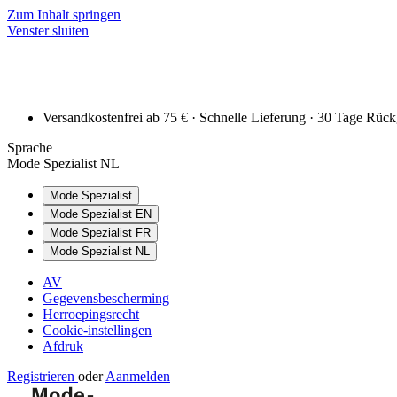
Zum Inhalt springen
Venster sluiten
Versandkostenfrei ab 75 € · Schnelle Lieferung · 30 Tage Rüc
Sprache
Mode Spezialist NL
Mode Spezialist
Mode Spezialist EN
Mode Spezialist FR
Mode Spezialist NL
AV
Gegevensbescherming
Herroepingsrecht
Cookie-instellingen
Afdruk
Registrieren
oder
Aanmelden