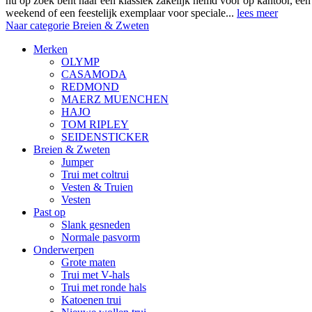
nu op zoek bent naar een klassiek zakelijk hemd voor op kantoor, ee
weekend of een feestelijk exemplaar voor speciale...
lees meer
Naar categorie Breien & Zweten
Merken
OLYMP
CASAMODA
REDMOND
MAERZ MUENCHEN
HAJO
TOM RIPLEY
SEIDENSTICKER
Breien & Zweten
Jumper
Trui met coltrui
Vesten & Truien
Vesten
Past op
Slank gesneden
Normale pasvorm
Onderwerpen
Grote maten
Trui met V-hals
Trui met ronde hals
Katoenen trui