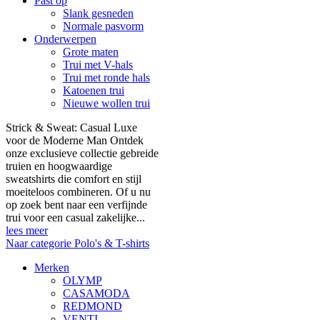
Past op
Slank gesneden
Normale pasvorm
Onderwerpen
Grote maten
Trui met V-hals
Trui met ronde hals
Katoenen trui
Nieuwe wollen trui
Strick & Sweat: Casual Luxe
voor de Moderne Man Ontdek
onze exclusieve collectie gebreide
truien en hoogwaardige
sweatshirts die comfort en stijl
moeiteloos combineren. Of u nu
op zoek bent naar een verfijnde
trui voor een casual zakelijke...
lees meer
Naar categorie Polo's & T-shirts
Merken
OLYMP
CASAMODA
REDMOND
VENTI