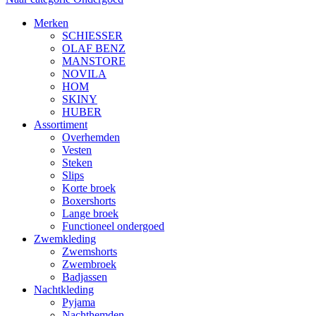
Merken
SCHIESSER
OLAF BENZ
MANSTORE
NOVILA
HOM
SKINY
HUBER
Assortiment
Overhemden
Vesten
Steken
Slips
Korte broek
Boxershorts
Lange broek
Functioneel ondergoed
Zwemkleding
Zwemshorts
Zwembroek
Badjassen
Nachtkleding
Pyjama
Nachthemden