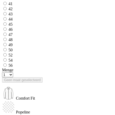
41
42
43
44
45
46
47
48
49
50
52
54
56
Menge
Geen maat geselecteerd
Comfort Fit
Popeline