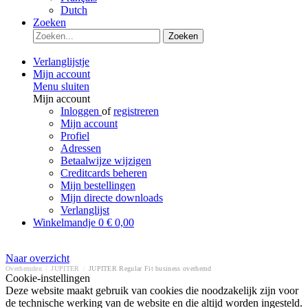
Dutch
Zoeken
Zoeken
Verlanglijstje
Mijn account
Menu sluiten
Mijn account
Inloggen
of
registreren
Mijn account
Profiel
Adressen
Betaalwijze wijzigen
Creditcards beheren
Mijn bestellingen
Mijn directe downloads
Verlanglijst
Winkelmandje
0
€ 0,00
Naar overzicht
Overhemden
/
JUPITER
/
JUPITER Regular Fit business overhemd
Cookie-instellingen
Deze website maakt gebruik van cookies die noodzakelijk zijn voor
de technische werking van de website en die altijd worden ingesteld.