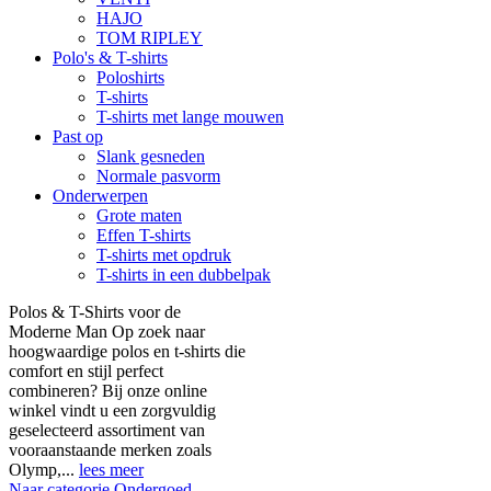
HAJO
TOM RIPLEY
Polo's & T-shirts
Poloshirts
T-shirts
T-shirts met lange mouwen
Past op
Slank gesneden
Normale pasvorm
Onderwerpen
Grote maten
Effen T-shirts
T-shirts met opdruk
T-shirts in een dubbelpak
Polos & T-Shirts voor de
Moderne Man Op zoek naar
hoogwaardige polos en t-shirts die
comfort en stijl perfect
combineren? Bij onze online
winkel vindt u een zorgvuldig
geselecteerd assortiment van
vooraanstaande merken zoals
Olymp,...
lees meer
Naar categorie Ondergoed