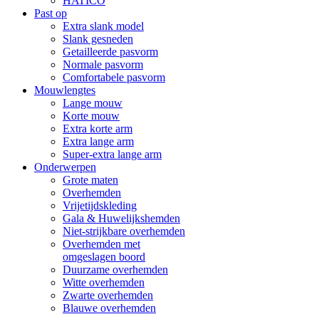
HATICO
Past op
Extra slank model
Slank gesneden
Getailleerde pasvorm
Normale pasvorm
Comfortabele pasvorm
Mouwlengtes
Lange mouw
Korte mouw
Extra korte arm
Extra lange arm
Super-extra lange arm
Onderwerpen
Grote maten
Overhemden
Vrijetijdskleding
Gala & Huwelijkshemden
Niet-strijkbare overhemden
Overhemden met
omgeslagen boord
Duurzame overhemden
Witte overhemden
Zwarte overhemden
Blauwe overhemden