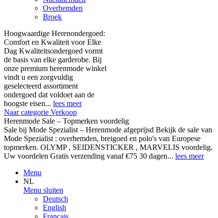
Overhemden
Broek
Hoogwaardige Herenondergoed:
Comfort en Kwaliteit voor Elke
Dag Kwaliteitsondergoed vormt
de basis van elke garderobe. Bij
onze premium herenmode winkel
vindt u een zorgvuldig
geselecteerd assortiment
ondergoed dat voldoet aan de
hoogste eisen...
lees meer
Naar categorie Verkoop
Herenmode Sale – Topmerken voordelig
Sale bij Mode Spezialist – Herenmode afgeprijsd Bekijk de sale van
Mode Spezialist : overhemden, breigoed en polo's van Europese
topmerken. OLYMP , SEIDENSTICKER , MARVELIS voordelig.
Uw voordelen Gratis verzending vanaf €75 30 dagen...
lees meer
Menu
NL
Menu sluiten
Deutsch
English
Français