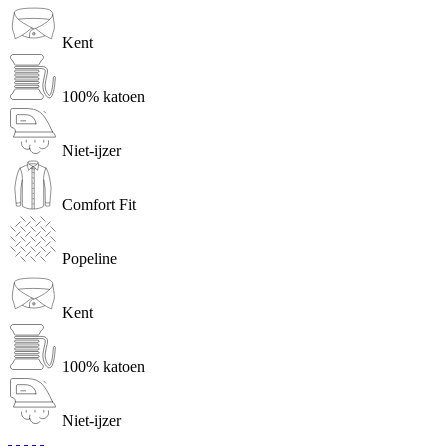
Kent
100% katoen
Niet-ijzer
Comfort Fit
Popeline
Kent
100% katoen
Niet-ijzer