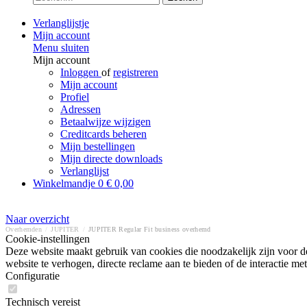
Verlanglijstje
Mijn account
Menu sluiten
Mijn account
Inloggen
of
registreren
Mijn account
Profiel
Adressen
Betaalwijze wijzigen
Creditcards beheren
Mijn bestellingen
Mijn directe downloads
Verlanglijst
Winkelmandje
0
€ 0,00
Naar overzicht
Overhemden
/
JUPITER
/
JUPITER Regular Fit business overhemd
Cookie-instellingen
Deze website maakt gebruik van cookies die noodzakelijk zijn voor de
website te verhogen, directe reclame aan te bieden of de interactie 
Configuratie
Technisch vereist