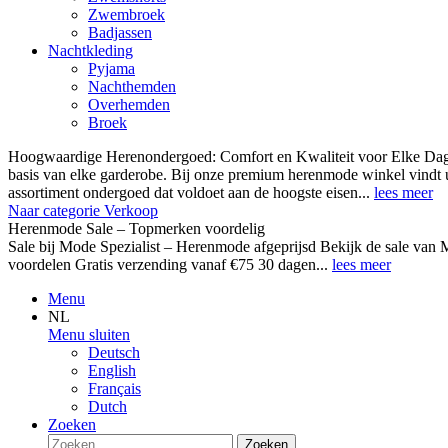
Zwembroek
Badjassen
Nachtkleding
Pyjama
Nachthemden
Overhemden
Broek
Hoogwaardige Herenondergoed: Comfort en Kwaliteit voor Elke Dag
basis van elke garderobe. Bij onze premium herenmode winkel vindt 
assortiment ondergoed dat voldoet aan de hoogste eisen...
lees meer
Naar categorie Verkoop
Herenmode Sale – Topmerken voordelig
Sale bij Mode Spezialist – Herenmode afgeprijsd Bekijk de sale 
voordelen Gratis verzending vanaf €75 30 dagen...
lees meer
Menu
NL
Menu sluiten
Deutsch
English
Français
Dutch
Zoeken
Zoeken