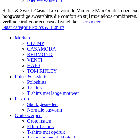
Nieuwe wollen trui
Strick & Sweat: Casual Luxe voor de Moderne Man Ontdek onze exclus
hoogwaardige sweatshirts die comfort en stijl moeiteloos combineren.
verfijnde trui voor een casual zakelijke...
lees meer
Naar categorie Polo's & T-shirts
Merken
OLYMP
CASAMODA
REDMOND
VENTI
HAJO
TOM RIPLEY
Polo's & T-shirts
Poloshirts
T-shirts
T-shirts met lange mouwen
Past op
Slank gesneden
Normale pasvorm
Onderwerpen
Grote maten
Effen T-shirts
T-shirts met opdruk
T-shirts in een dubbelpak