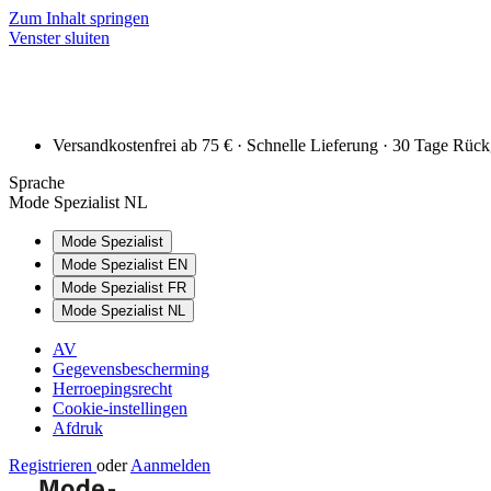
Zum Inhalt springen
Venster sluiten
Versandkostenfrei ab 75 € · Schnelle Lieferung · 30 Tage Rüc
Sprache
Mode Spezialist NL
Mode Spezialist
Mode Spezialist EN
Mode Spezialist FR
Mode Spezialist NL
AV
Gegevensbescherming
Herroepingsrecht
Cookie-instellingen
Afdruk
Registrieren
oder
Aanmelden