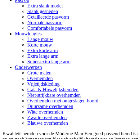
Past op
Extra slank model
Slank gesneden
Getailleerde pasvorm
Normale pasvorm
Comfortabele pasvorm
Mouwlengtes
Lange mouw
Korte mouw
Extra korte arm
Extra lange arm
Super-extra lange arm
Onderwerpen
Grote maten
Overhemden
Vrijetijdskleding
Gala & Huwelijkshemden
Niet-strijkbare overhemden
Overhemden met omgeslagen boord
Duurzame overhemden
Witte overhemden
Zwarte overhemden
Blauwe overhemden
Kwaliteitshemden voor de Moderne Man Een goed passend hemd is de 