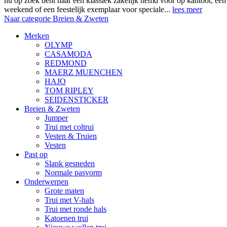
nu op zoek bent naar een klassiek zakelijk hemd voor op kantoor, ee
weekend of een feestelijk exemplaar voor speciale...
lees meer
Naar categorie Breien & Zweten
Merken
OLYMP
CASAMODA
REDMOND
MAERZ MUENCHEN
HAJO
TOM RIPLEY
SEIDENSTICKER
Breien & Zweten
Jumper
Trui met coltrui
Vesten & Truien
Vesten
Past op
Slank gesneden
Normale pasvorm
Onderwerpen
Grote maten
Trui met V-hals
Trui met ronde hals
Katoenen trui