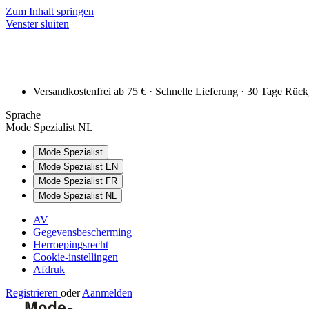
Zum Inhalt springen
Venster sluiten
Versandkostenfrei ab 75 € · Schnelle Lieferung · 30 Tage Rüc
Sprache
Mode Spezialist NL
Mode Spezialist
Mode Spezialist EN
Mode Spezialist FR
Mode Spezialist NL
AV
Gegevensbescherming
Herroepingsrecht
Cookie-instellingen
Afdruk
Registrieren
oder
Aanmelden