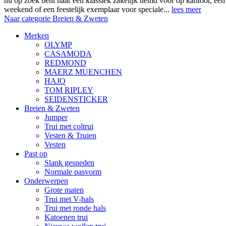
nu op zoek bent naar een klassiek zakelijk hemd voor op kantoor, ee
weekend of een feestelijk exemplaar voor speciale...
lees meer
Naar categorie Breien & Zweten
Merken
OLYMP
CASAMODA
REDMOND
MAERZ MUENCHEN
HAJO
TOM RIPLEY
SEIDENSTICKER
Breien & Zweten
Jumper
Trui met coltrui
Vesten & Truien
Vesten
Past op
Slank gesneden
Normale pasvorm
Onderwerpen
Grote maten
Trui met V-hals
Trui met ronde hals
Katoenen trui