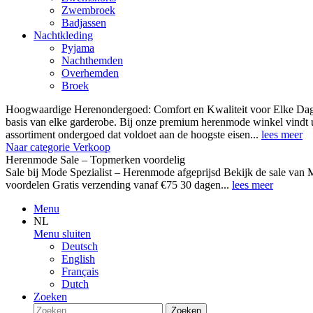
Zwembroek
Badjassen
Nachtkleding
Pyjama
Nachthemden
Overhemden
Broek
Hoogwaardige Herenondergoed: Comfort en Kwaliteit voor Elke Dag
basis van elke garderobe. Bij onze premium herenmode winkel vindt 
assortiment ondergoed dat voldoet aan de hoogste eisen...
lees meer
Naar categorie Verkoop
Herenmode Sale – Topmerken voordelig
Sale bij Mode Spezialist – Herenmode afgeprijsd Bekijk de sale 
voordelen Gratis verzending vanaf €75 30 dagen...
lees meer
Menu
NL
Menu sluiten
Deutsch
English
Français
Dutch
Zoeken
Zoeken