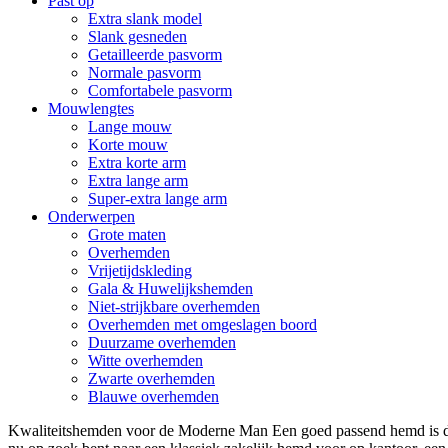
Past op
Extra slank model
Slank gesneden
Getailleerde pasvorm
Normale pasvorm
Comfortabele pasvorm
Mouwlengtes
Lange mouw
Korte mouw
Extra korte arm
Extra lange arm
Super-extra lange arm
Onderwerpen
Grote maten
Overhemden
Vrijetijdskleding
Gala & Huwelijkshemden
Niet-strijkbare overhemden
Overhemden met omgeslagen boord
Duurzame overhemden
Witte overhemden
Zwarte overhemden
Blauwe overhemden
Kwaliteitshemden voor de Moderne Man Een goed passend hemd is de 