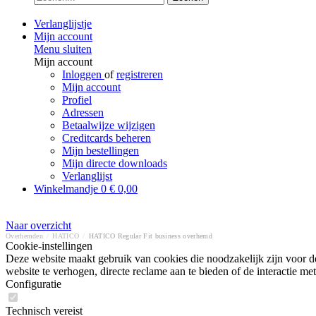
Verlanglijstje
Mijn account
Menu sluiten
Mijn account
Inloggen
of
registreren
Mijn account
Profiel
Adressen
Betaalwijze wijzigen
Creditcards beheren
Mijn bestellingen
Mijn directe downloads
Verlanglijst
Winkelmandje
0
€ 0,00
Naar overzicht
Overhemden
/
HATICO
/
HATICO Regular Fit business overhemd
Cookie-instellingen
Deze website maakt gebruik van cookies die noodzakelijk zijn voor de
website te verhogen, directe reclame aan te bieden of de interactie 
Configuratie
Technisch vereist