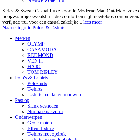
Nieuwe wollen trui
Strick & Sweat: Casual Luxe voor de Moderne Man Ontdek onze exclus
hoogwaardige sweatshirts die comfort en stijl moeiteloos combineren.
verfijnde trui voor een casual zakelijke...
lees meer
Naar categorie Polo's & T-shirts
Merken
OLYMP
CASAMODA
REDMOND
VENTI
HAJO
TOM RIPLEY
Polo's & T-shirts
Poloshirts
T-shirts
T-shirts met lange mouwen
Past op
Slank gesneden
Normale pasvorm
Onderwerpen
Grote maten
Effen T-shirts
T-shirts met opdruk
T-shirts in een dubbelpak