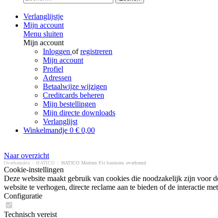
Verlanglijstje
Mijn account
Menu sluiten
Mijn account
Inloggen
of
registreren
Mijn account
Profiel
Adressen
Betaalwijze wijzigen
Creditcards beheren
Mijn bestellingen
Mijn directe downloads
Verlanglijst
Winkelmandje
0
€ 0,00
Naar overzicht
Overhemden
/
HATICO
/
HATICO Modern Fit business overhemd
Cookie-instellingen
Deze website maakt gebruik van cookies die noodzakelijk zijn voor de
website te verhogen, directe reclame aan te bieden of de interactie 
Configuratie
Technisch vereist