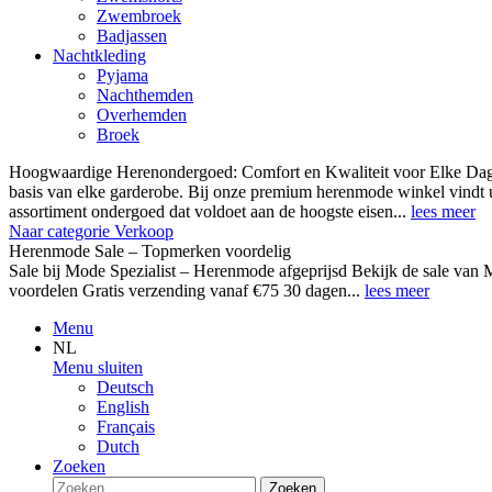
Zwembroek
Badjassen
Nachtkleding
Pyjama
Nachthemden
Overhemden
Broek
Hoogwaardige Herenondergoed: Comfort en Kwaliteit voor Elke Dag
basis van elke garderobe. Bij onze premium herenmode winkel vindt 
assortiment ondergoed dat voldoet aan de hoogste eisen...
lees meer
Naar categorie Verkoop
Herenmode Sale – Topmerken voordelig
Sale bij Mode Spezialist – Herenmode afgeprijsd Bekijk de sale 
voordelen Gratis verzending vanaf €75 30 dagen...
lees meer
Menu
NL
Menu sluiten
Deutsch
English
Français
Dutch
Zoeken
Zoeken