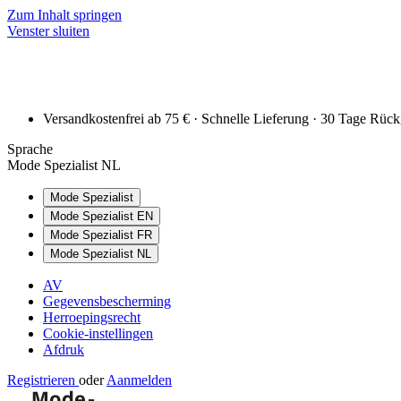
Zum Inhalt springen
Venster sluiten
Versandkostenfrei ab 75 € · Schnelle Lieferung · 30 Tage Rüc
Sprache
Mode Spezialist NL
Mode Spezialist
Mode Spezialist EN
Mode Spezialist FR
Mode Spezialist NL
AV
Gegevensbescherming
Herroepingsrecht
Cookie-instellingen
Afdruk
Registrieren
oder
Aanmelden