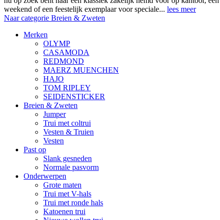
nu op zoek bent naar een klassiek zakelijk hemd voor op kantoor, ee
weekend of een feestelijk exemplaar voor speciale...
lees meer
Naar categorie Breien & Zweten
Merken
OLYMP
CASAMODA
REDMOND
MAERZ MUENCHEN
HAJO
TOM RIPLEY
SEIDENSTICKER
Breien & Zweten
Jumper
Trui met coltrui
Vesten & Truien
Vesten
Past op
Slank gesneden
Normale pasvorm
Onderwerpen
Grote maten
Trui met V-hals
Trui met ronde hals
Katoenen trui