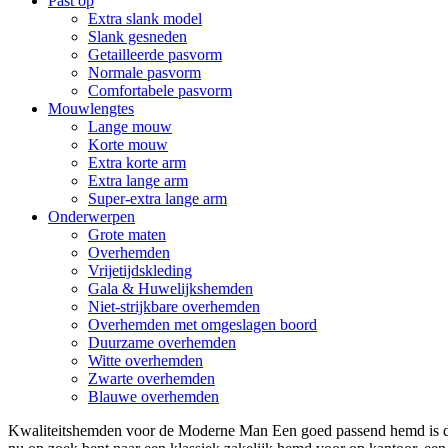
Past op
Extra slank model
Slank gesneden
Getailleerde pasvorm
Normale pasvorm
Comfortabele pasvorm
Mouwlengtes
Lange mouw
Korte mouw
Extra korte arm
Extra lange arm
Super-extra lange arm
Onderwerpen
Grote maten
Overhemden
Vrijetijdskleding
Gala & Huwelijkshemden
Niet-strijkbare overhemden
Overhemden met omgeslagen boord
Duurzame overhemden
Witte overhemden
Zwarte overhemden
Blauwe overhemden
Kwaliteitshemden voor de Moderne Man Een goed passend hemd is de 