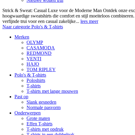
Nieuwe wollen trui
Strick & Sweat: Casual Luxe voor de Moderne Man Ontdek onze exclus
hoogwaardige sweatshirts die comfort en stijl moeiteloos combineren.
verfijnde trui voor een casual zakelijke...
lees meer
Naar categorie Polo's & T-shirts
Merken
OLYMP
CASAMODA
REDMOND
VENTI
HAJO
TOM RIPLEY
Polo's & T-shirts
Poloshirts
T-shirts
T-shirts met lange mouwen
Past op
Slank gesneden
Normale pasvorm
Onderwerpen
Grote maten
Effen T-shirts
T-shirts met opdruk
T-shirts in een dubbelpak