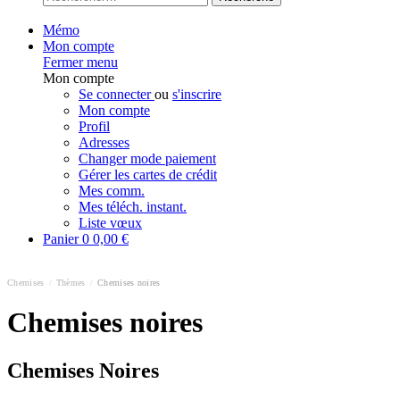
Mémo
Mon compte
Fermer menu
Mon compte
Se connecter
ou
s'inscrire
Mon compte
Profil
Adresses
Changer mode paiement
Gérer les cartes de crédit
Mes comm.
Mes téléch. instant.
Liste vœux
Panier
0
0,00 €
Chemises
/
Thèmes
/
Chemises noires
Chemises noires
Chemises Noires