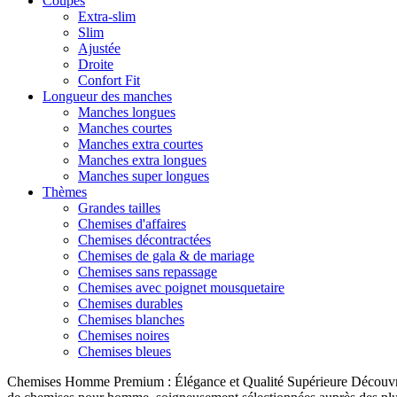
Coupes
Extra-slim
Slim
Ajustée
Droite
Confort Fit
Longueur des manches
Manches longues
Manches courtes
Manches extra courtes
Manches extra longues
Manches super longues
Thèmes
Grandes tailles
Chemises d'affaires
Chemises décontractées
Chemises de gala & de mariage
Chemises sans repassage
Chemises avec poignet mousquetaire
Chemises durables
Chemises blanches
Chemises noires
Chemises bleues
Chemises Homme Premium : Élégance et Qualité Supérieure Découvrez