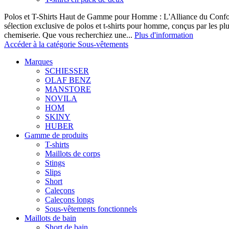
Polos et T-Shirts Haut de Gamme pour Homme : L'Alliance du Confor
sélection exclusive de polos et t-shirts pour homme, conçus par les p
chemiserie. Que vous recherchiez une...
Plus d'information
Accéder à la catégorie Sous-vêtements
Marques
SCHIESSER
OLAF BENZ
MANSTORE
NOVILA
HOM
SKINY
HUBER
Gamme de produits
T-shirts
Maillots de corps
Stings
Slips
Short
Caleçons
Caleçons longs
Sous-vêtements fonctionnels
Maillots de bain
Short de bain