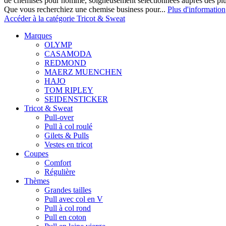
de chemises pour homme, soigneusement sélectionnées auprès des pl
Que vous recherchiez une chemise business pour...
Plus d'information
Accéder à la catégorie Tricot & Sweat
Marques
OLYMP
CASAMODA
REDMOND
MAERZ MUENCHEN
HAJO
TOM RIPLEY
SEIDENSTICKER
Tricot & Sweat
Pull-over
Pull à col roulé
Gilets & Pulls
Vestes en tricot
Coupes
Comfort
Régulière
Thèmes
Grandes tailles
Pull avec col en V
Pull à col rond
Pull en coton