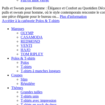
Pull en laine vierge
Pulls et Sweats pour Homme : Élégance et Confort au Quotidien Décou
pulls et sweats pour homme, où le style contemporain rencontre le co
une pièce élégante pour le bureau ou...
Plus d'information
Accéder à la catégorie Polos & T-shirts
Marques
OLYMP
CASAMODA
REDMOND
VENTI
HAJO
TOM RIPLEY
Polos & T-shirts
Polos
T-shirts
T-shirts à manches longues
Coupes
Slim
Régulière
Thèmes
Grandes tailles
T-shirts unis
T-shirts avec impression
T-shirts en pack de deux