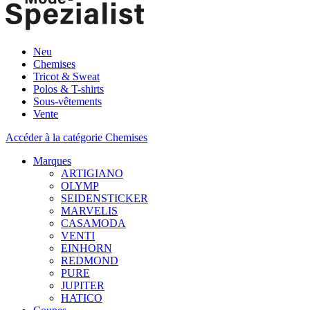
Neu
Chemises
Tricot & Sweat
Polos & T-shirts
Sous-vêtements
Vente
Accéder à la catégorie Chemises
Marques
ARTIGIANO
OLYMP
SEIDENSTICKER
MARVELIS
CASAMODA
VENTI
EINHORN
REDMOND
PURE
JUPITER
HATICO