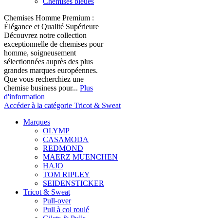
Chemises bleues
Chemises Homme Premium :
Élégance et Qualité Supérieure
Découvrez notre collection
exceptionnelle de chemises pour
homme, soigneusement
sélectionnées auprès des plus
grandes marques européennes.
Que vous recherchiez une
chemise business pour...
Plus
d'information
Accéder à la catégorie Tricot & Sweat
Marques
OLYMP
CASAMODA
REDMOND
MAERZ MUENCHEN
HAJO
TOM RIPLEY
SEIDENSTICKER
Tricot & Sweat
Pull-over
Pull à col roulé