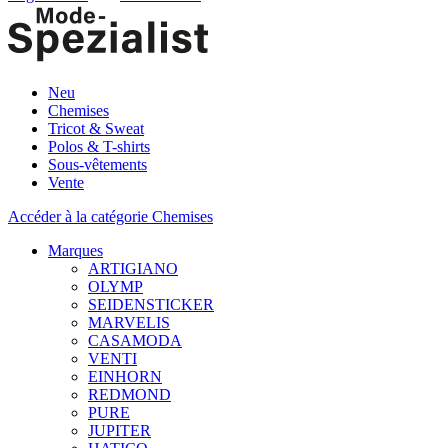
Neu
Chemises
Tricot & Sweat
Polos & T-shirts
Sous-vêtements
Vente
Accéder à la catégorie Chemises
Marques
ARTIGIANO
OLYMP
SEIDENSTICKER
MARVELIS
CASAMODA
VENTI
EINHORN
REDMOND
PURE
JUPITER