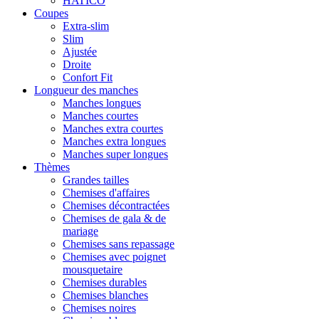
HATICO
Coupes
Extra-slim
Slim
Ajustée
Droite
Confort Fit
Longueur des manches
Manches longues
Manches courtes
Manches extra courtes
Manches extra longues
Manches super longues
Thèmes
Grandes tailles
Chemises d'affaires
Chemises décontractées
Chemises de gala & de
mariage
Chemises sans repassage
Chemises avec poignet
mousquetaire
Chemises durables
Chemises blanches
Chemises noires