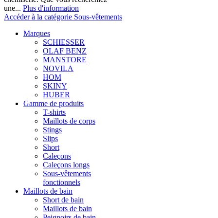
une...
Plus d'information
Accéder à la catégorie Sous-vêtements
Marques
SCHIESSER
OLAF BENZ
MANSTORE
NOVILA
HOM
SKINY
HUBER
Gamme de produits
T-shirts
Maillots de corps
Stings
Slips
Short
Caleçons
Caleçons longs
Sous-vêtements
fonctionnels
Maillots de bain
Short de bain
Maillots de bain
Peignoirs de bain