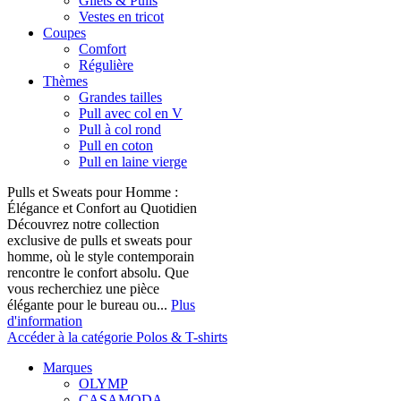
Gilets & Pulls
Vestes en tricot
Coupes
Comfort
Régulière
Thèmes
Grandes tailles
Pull avec col en V
Pull à col rond
Pull en coton
Pull en laine vierge
Pulls et Sweats pour Homme :
Élégance et Confort au Quotidien
Découvrez notre collection
exclusive de pulls et sweats pour
homme, où le style contemporain
rencontre le confort absolu. Que
vous recherchiez une pièce
élégante pour le bureau ou...
Plus
d'information
Accéder à la catégorie Polos & T-shirts
Marques
OLYMP
CASAMODA