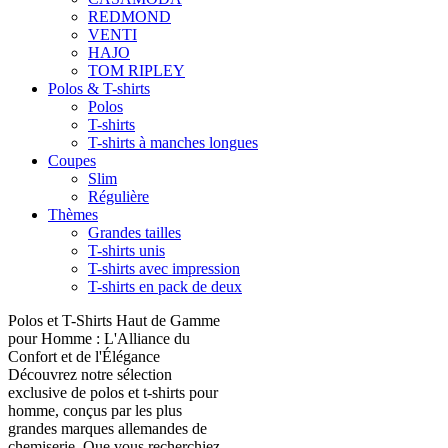
REDMOND
VENTI
HAJO
TOM RIPLEY
Polos & T-shirts
Polos
T-shirts
T-shirts à manches longues
Coupes
Slim
Régulière
Thèmes
Grandes tailles
T-shirts unis
T-shirts avec impression
T-shirts en pack de deux
Polos et T-Shirts Haut de Gamme
pour Homme : L'Alliance du
Confort et de l'Élégance
Découvrez notre sélection
exclusive de polos et t-shirts pour
homme, conçus par les plus
grandes marques allemandes de
chemiserie. Que vous recherchiez