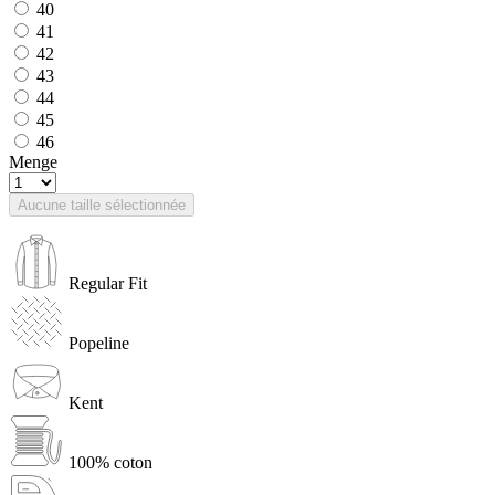
40
41
42
43
44
45
46
Menge
Aucune taille sélectionnée
Regular Fit
Popeline
Kent
100% coton