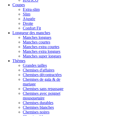
HATICO
Coupes
Extra-slim
Slim
Ajustée
Droite
Confort Fit
Longueur des manches
Manches longues
Manches courtes
Manches extra courtes
Manches extra longues
Manches super longues
Thèmes
Grandes tailles
Chemises d'affaires
Chemises décontractées
Chemises de gala & de
mariage
Chemises sans repassage
Chemises avec poignet
mousquetaire
Chemises durables
Chemises blanches
Chemises noires