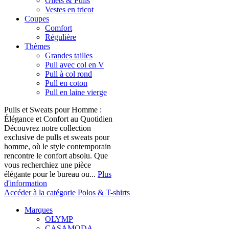
Gilets & Pulls
Vestes en tricot
Coupes
Comfort
Régulière
Thèmes
Grandes tailles
Pull avec col en V
Pull à col rond
Pull en coton
Pull en laine vierge
Pulls et Sweats pour Homme :
Élégance et Confort au Quotidien
Découvrez notre collection
exclusive de pulls et sweats pour
homme, où le style contemporain
rencontre le confort absolu. Que
vous recherchiez une pièce
élégante pour le bureau ou...
Plus
d'information
Accéder à la catégorie Polos & T-shirts
Marques
OLYMP
CASAMODA