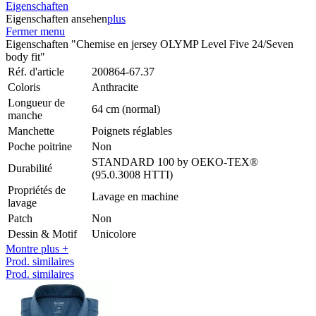
Eigenschaften
Eigenschaften ansehen
plus
Fermer menu
Eigenschaften "Chemise en jersey OLYMP Level Five 24/Seven
body fit"
Réf. d'article
200864-67.37
Coloris
Anthracite
Longueur de
64 cm (normal)
manche
Manchette
Poignets réglables
Poche poitrine
Non
STANDARD 100 by OEKO-TEX®
Durabilité
(95.0.3008 HTTI)
Propriétés de
Lavage en machine
lavage
Patch
Non
Dessin & Motif
Unicolore
Montre plus +
Prod. similaires
Prod. similaires