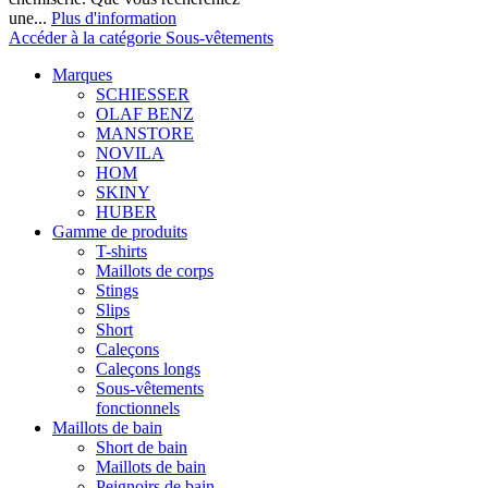
une...
Plus d'information
Accéder à la catégorie Sous-vêtements
Marques
SCHIESSER
OLAF BENZ
MANSTORE
NOVILA
HOM
SKINY
HUBER
Gamme de produits
T-shirts
Maillots de corps
Stings
Slips
Short
Caleçons
Caleçons longs
Sous-vêtements
fonctionnels
Maillots de bain
Short de bain
Maillots de bain
Peignoirs de bain