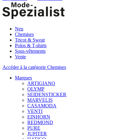
Neu
Chemises
Tricot & Sweat
Polos & T-shirts
Sous-vêtements
Vente
Accéder à la catégorie Chemises
Marques
ARTIGIANO
OLYMP
SEIDENSTICKER
MARVELIS
CASAMODA
VENTI
EINHORN
REDMOND
PURE
JUPITER