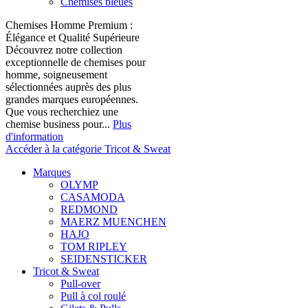
Chemises bleues
Chemises Homme Premium :
Élégance et Qualité Supérieure
Découvrez notre collection
exceptionnelle de chemises pour
homme, soigneusement
sélectionnées auprès des plus
grandes marques européennes.
Que vous recherchiez une
chemise business pour...
Plus
d'information
Accéder à la catégorie Tricot & Sweat
Marques
OLYMP
CASAMODA
REDMOND
MAERZ MUENCHEN
HAJO
TOM RIPLEY
SEIDENSTICKER
Tricot & Sweat
Pull-over
Pull à col roulé