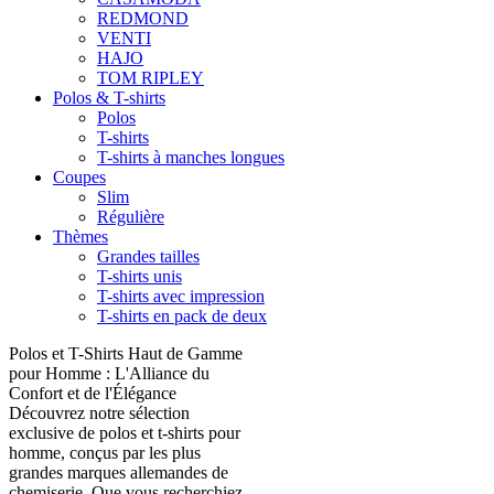
REDMOND
VENTI
HAJO
TOM RIPLEY
Polos & T-shirts
Polos
T-shirts
T-shirts à manches longues
Coupes
Slim
Régulière
Thèmes
Grandes tailles
T-shirts unis
T-shirts avec impression
T-shirts en pack de deux
Polos et T-Shirts Haut de Gamme
pour Homme : L'Alliance du
Confort et de l'Élégance
Découvrez notre sélection
exclusive de polos et t-shirts pour
homme, conçus par les plus
grandes marques allemandes de
chemiserie. Que vous recherchiez