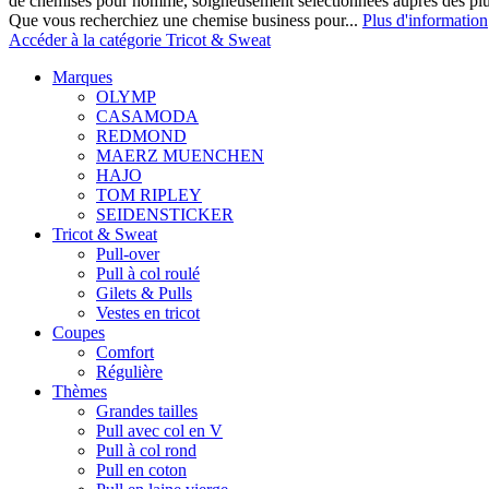
de chemises pour homme, soigneusement sélectionnées auprès des pl
Que vous recherchiez une chemise business pour...
Plus d'information
Accéder à la catégorie Tricot & Sweat
Marques
OLYMP
CASAMODA
REDMOND
MAERZ MUENCHEN
HAJO
TOM RIPLEY
SEIDENSTICKER
Tricot & Sweat
Pull-over
Pull à col roulé
Gilets & Pulls
Vestes en tricot
Coupes
Comfort
Régulière
Thèmes
Grandes tailles
Pull avec col en V
Pull à col rond
Pull en coton