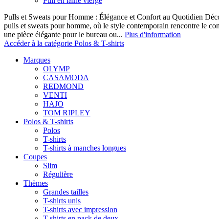
Pull en laine vierge
Pulls et Sweats pour Homme : Élégance et Confort au Quotidien Décou
pulls et sweats pour homme, où le style contemporain rencontre le co
une pièce élégante pour le bureau ou...
Plus d'information
Accéder à la catégorie Polos & T-shirts
Marques
OLYMP
CASAMODA
REDMOND
VENTI
HAJO
TOM RIPLEY
Polos & T-shirts
Polos
T-shirts
T-shirts à manches longues
Coupes
Slim
Régulière
Thèmes
Grandes tailles
T-shirts unis
T-shirts avec impression
T-shirts en pack de deux