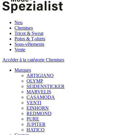
Neu
Chemises
Tricot & Sweat
Polos & T-shirts
Sous-vêtements
Vente
Accéder à la catégorie Chemises
Marques
ARTIGIANO
OLYMP
SEIDENSTICKER
MARVELIS
CASAMODA
VENTI
EINHORN
REDMOND
PURE
JUPITER
HATICO