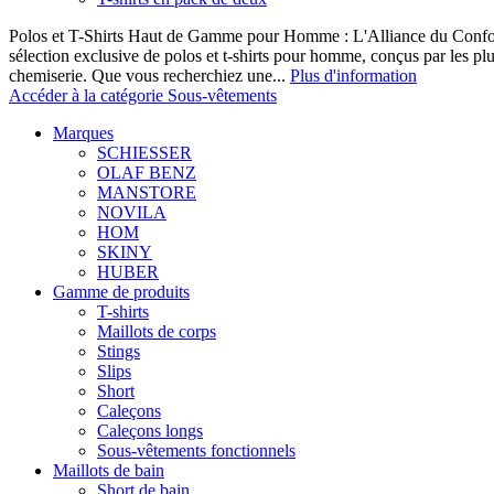
Polos et T-Shirts Haut de Gamme pour Homme : L'Alliance du Confor
sélection exclusive de polos et t-shirts pour homme, conçus par les p
chemiserie. Que vous recherchiez une...
Plus d'information
Accéder à la catégorie Sous-vêtements
Marques
SCHIESSER
OLAF BENZ
MANSTORE
NOVILA
HOM
SKINY
HUBER
Gamme de produits
T-shirts
Maillots de corps
Stings
Slips
Short
Caleçons
Caleçons longs
Sous-vêtements fonctionnels
Maillots de bain
Short de bain