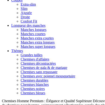
Coupes
Extra-slim
Slim
Ajustée
Droite
Confort Fit
Longueur des manches
Manches longues
Manches courtes
Manches extra courtes
Manches extra longues
Manches super longues
Thèmes
Grandes tailles
Chemises d'affaires
Chemises décontractées
Chemises de gala & de mariage
Chemises sans repassage
Chemises avec poignet mousquetaire
Chemises durables
Chemises blanches
Chemises noires
Chemises bleues
Chemises Homme Premium : Élégance et Qualité Supérieure Découvrez