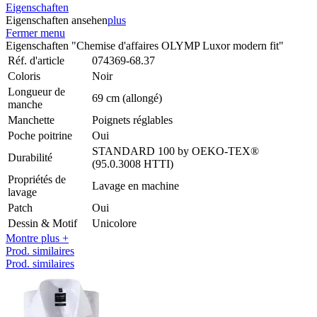
Eigenschaften
Eigenschaften ansehen
plus
Fermer menu
Eigenschaften "Chemise d'affaires OLYMP Luxor modern fit"
Réf. d'article
074369-68.37
Coloris
Noir
Longueur de
69 cm (allongé)
manche
Manchette
Poignets réglables
Poche poitrine
Oui
STANDARD 100 by OEKO-TEX®
Durabilité
(95.0.3008 HTTI)
Propriétés de
Lavage en machine
lavage
Patch
Oui
Dessin & Motif
Unicolore
Montre plus +
Prod. similaires
Prod. similaires