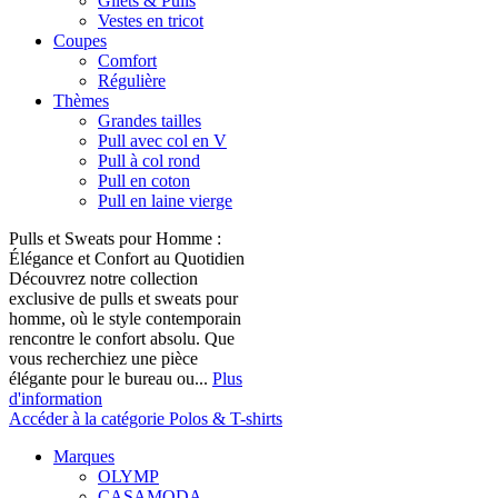
Gilets & Pulls
Vestes en tricot
Coupes
Comfort
Régulière
Thèmes
Grandes tailles
Pull avec col en V
Pull à col rond
Pull en coton
Pull en laine vierge
Pulls et Sweats pour Homme :
Élégance et Confort au Quotidien
Découvrez notre collection
exclusive de pulls et sweats pour
homme, où le style contemporain
rencontre le confort absolu. Que
vous recherchiez une pièce
élégante pour le bureau ou...
Plus
d'information
Accéder à la catégorie Polos & T-shirts
Marques
OLYMP
CASAMODA