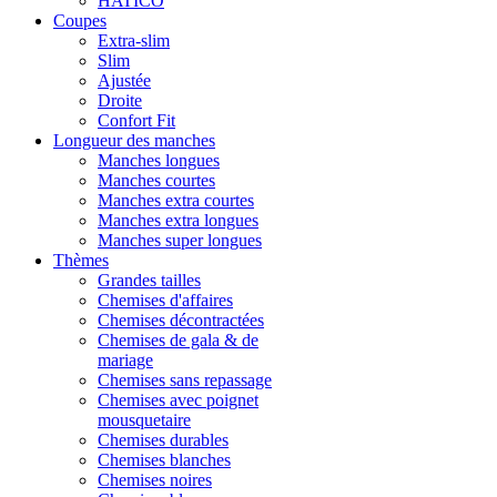
HATICO
Coupes
Extra-slim
Slim
Ajustée
Droite
Confort Fit
Longueur des manches
Manches longues
Manches courtes
Manches extra courtes
Manches extra longues
Manches super longues
Thèmes
Grandes tailles
Chemises d'affaires
Chemises décontractées
Chemises de gala & de
mariage
Chemises sans repassage
Chemises avec poignet
mousquetaire
Chemises durables
Chemises blanches
Chemises noires