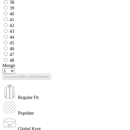
38
39
40
41
42
43
44
45
46
47
48
Menge
Aucune taille sélectionnée
Regular Fit
Popeline
Global Kent