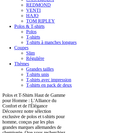
REDMOND
VENTI
HAJO
TOM RIPLEY
Polos & T-shirts
Polos
T-shirts
T-shirts à manches longues
Coupes
Slim
Régulière
Thèmes
Grandes tailles
T-shirts unis
T-shirts avec impression
T-shirts en pack de deux
Polos et T-Shirts Haut de Gamme
pour Homme : L'Alliance du
Confort et de l'Élégance
Découvrez notre sélection
exclusive de polos et t-shirts pour
homme, conçus par les plus
grandes marques allemandes de
chemiserie. Que vous recherchiez