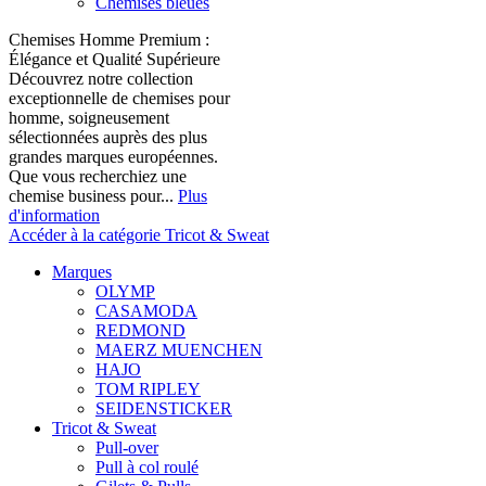
Chemises bleues
Chemises Homme Premium :
Élégance et Qualité Supérieure
Découvrez notre collection
exceptionnelle de chemises pour
homme, soigneusement
sélectionnées auprès des plus
grandes marques européennes.
Que vous recherchiez une
chemise business pour...
Plus
d'information
Accéder à la catégorie Tricot & Sweat
Marques
OLYMP
CASAMODA
REDMOND
MAERZ MUENCHEN
HAJO
TOM RIPLEY
SEIDENSTICKER
Tricot & Sweat
Pull-over
Pull à col roulé