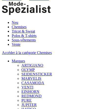
Neu
Chemises
Tricot & Sweat
Polos & T-shirts
Sous-vêtements
Vente
Accéder à la catégorie Chemises
Marques
ARTIGIANO
OLYMP
SEIDENSTICKER
MARVELIS
CASAMODA
VENTI
EINHORN
REDMOND
PURE
JUPITER