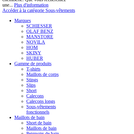
une...
Plus d'information
Accéder à la catégorie Sous-vêtements
Marques
SCHIESSER
OLAF BENZ
MANSTORE
NOVILA
HOM
SKINY
HUBER
Gamme de produits
T-shirts
Maillots de corps
Stings
Slips
Short
Caleçons
Caleçons longs
Sous-vêtements
fonctionnels
Maillots de bain
Short de bain
Maillots de bain
Peignoirs de bain