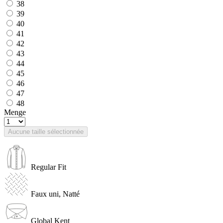
38
39
40
41
42
43
44
45
46
47
48
Menge
Aucune taille sélectionnée
Regular Fit
Faux uni, Natté
Global Kent