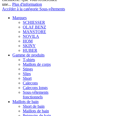
une...
Plus d'information
Accéder à la catégorie Sous-vêtements
Marques
SCHIESSER
OLAF BENZ
MANSTORE
NOVILA
HOM
SKINY
HUBER
Gamme de produits
T-shirts
Maillots de corps
Stings
Slips
Short
Caleçons
Caleçons longs
Sous-vêtements
fonctionnels
Maillots de bain
Short de bain
Maillots de bain
Peignoirs de bain