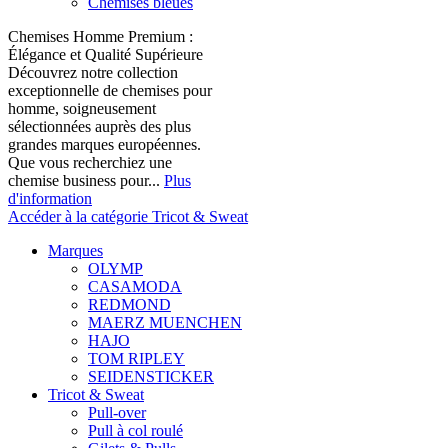
Chemises bleues
Chemises Homme Premium :
Élégance et Qualité Supérieure
Découvrez notre collection
exceptionnelle de chemises pour
homme, soigneusement
sélectionnées auprès des plus
grandes marques européennes.
Que vous recherchiez une
chemise business pour...
Plus
d'information
Accéder à la catégorie Tricot & Sweat
Marques
OLYMP
CASAMODA
REDMOND
MAERZ MUENCHEN
HAJO
TOM RIPLEY
SEIDENSTICKER
Tricot & Sweat
Pull-over
Pull à col roulé