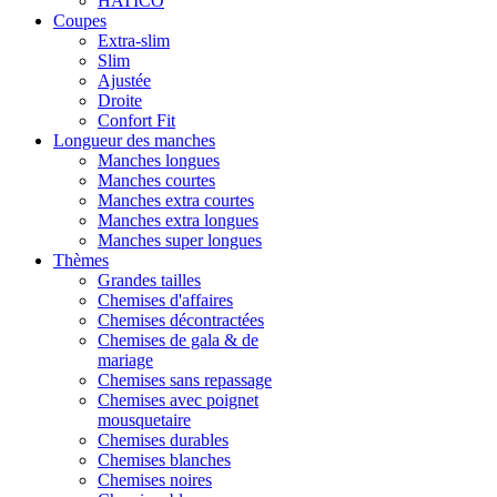
HATICO
Coupes
Extra-slim
Slim
Ajustée
Droite
Confort Fit
Longueur des manches
Manches longues
Manches courtes
Manches extra courtes
Manches extra longues
Manches super longues
Thèmes
Grandes tailles
Chemises d'affaires
Chemises décontractées
Chemises de gala & de
mariage
Chemises sans repassage
Chemises avec poignet
mousquetaire
Chemises durables
Chemises blanches
Chemises noires