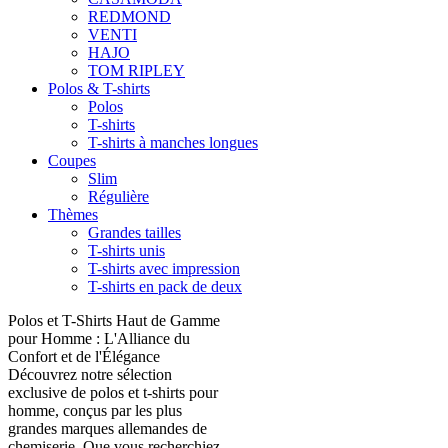
REDMOND
VENTI
HAJO
TOM RIPLEY
Polos & T-shirts
Polos
T-shirts
T-shirts à manches longues
Coupes
Slim
Régulière
Thèmes
Grandes tailles
T-shirts unis
T-shirts avec impression
T-shirts en pack de deux
Polos et T-Shirts Haut de Gamme
pour Homme : L'Alliance du
Confort et de l'Élégance
Découvrez notre sélection
exclusive de polos et t-shirts pour
homme, conçus par les plus
grandes marques allemandes de
chemiserie. Que vous recherchiez