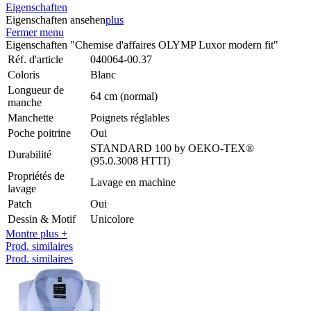
Eigenschaften
Eigenschaften ansehen
plus
Fermer menu
Eigenschaften "Chemise d'affaires OLYMP Luxor modern fit"
Réf. d'article
040064-00.37
Coloris
Blanc
Longueur de
64 cm (normal)
manche
Manchette
Poignets réglables
Poche poitrine
Oui
STANDARD 100 by OEKO-TEX®
Durabilité
(95.0.3008 HTTI)
Propriétés de
Lavage en machine
lavage
Patch
Oui
Dessin & Motif
Unicolore
Montre plus +
Prod. similaires
Prod. similaires