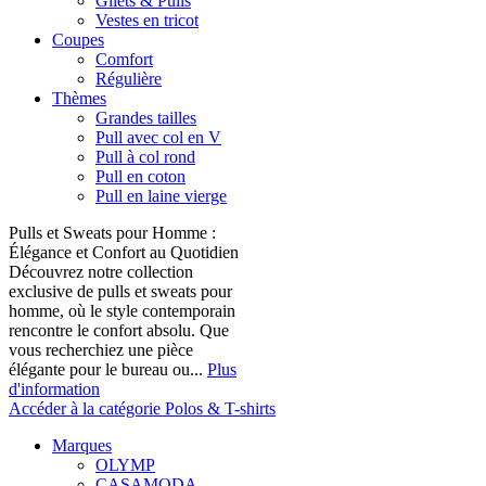
Gilets & Pulls
Vestes en tricot
Coupes
Comfort
Régulière
Thèmes
Grandes tailles
Pull avec col en V
Pull à col rond
Pull en coton
Pull en laine vierge
Pulls et Sweats pour Homme :
Élégance et Confort au Quotidien
Découvrez notre collection
exclusive de pulls et sweats pour
homme, où le style contemporain
rencontre le confort absolu. Que
vous recherchiez une pièce
élégante pour le bureau ou...
Plus
d'information
Accéder à la catégorie Polos & T-shirts
Marques
OLYMP
CASAMODA