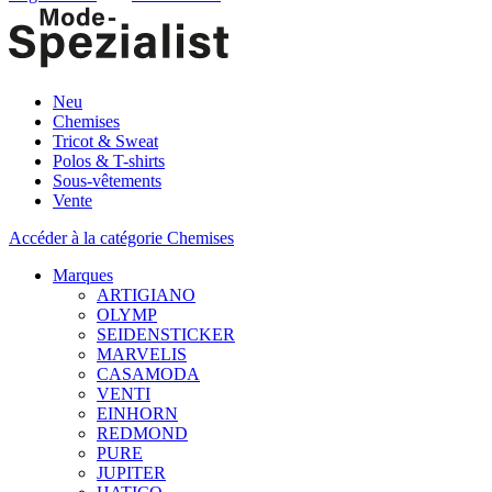
Neu
Chemises
Tricot & Sweat
Polos & T-shirts
Sous-vêtements
Vente
Accéder à la catégorie Chemises
Marques
ARTIGIANO
OLYMP
SEIDENSTICKER
MARVELIS
CASAMODA
VENTI
EINHORN
REDMOND
PURE
JUPITER