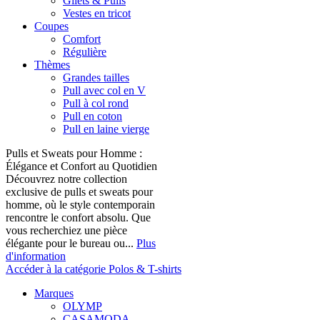
Gilets & Pulls
Vestes en tricot
Coupes
Comfort
Régulière
Thèmes
Grandes tailles
Pull avec col en V
Pull à col rond
Pull en coton
Pull en laine vierge
Pulls et Sweats pour Homme :
Élégance et Confort au Quotidien
Découvrez notre collection
exclusive de pulls et sweats pour
homme, où le style contemporain
rencontre le confort absolu. Que
vous recherchiez une pièce
élégante pour le bureau ou...
Plus
d'information
Accéder à la catégorie Polos & T-shirts
Marques
OLYMP
CASAMODA