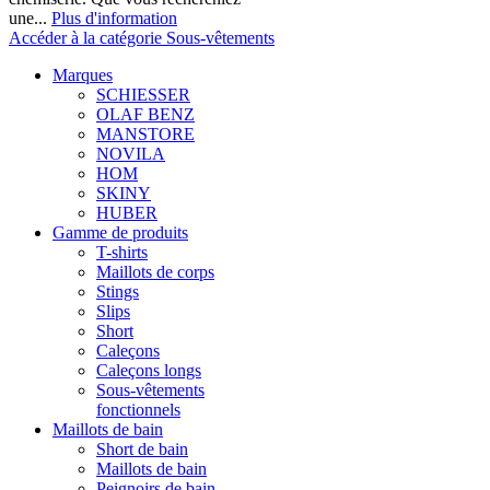
une...
Plus d'information
Accéder à la catégorie Sous-vêtements
Marques
SCHIESSER
OLAF BENZ
MANSTORE
NOVILA
HOM
SKINY
HUBER
Gamme de produits
T-shirts
Maillots de corps
Stings
Slips
Short
Caleçons
Caleçons longs
Sous-vêtements
fonctionnels
Maillots de bain
Short de bain
Maillots de bain
Peignoirs de bain