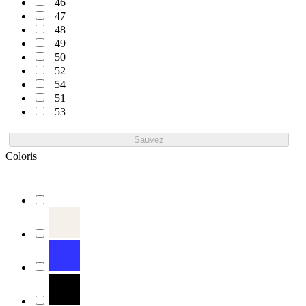
46
47
48
49
50
52
54
51
53
Sauvez
Coloris