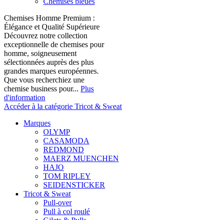
Chemises bleues
Chemises Homme Premium :
Élégance et Qualité Supérieure
Découvrez notre collection
exceptionnelle de chemises pour
homme, soigneusement
sélectionnées auprès des plus
grandes marques européennes.
Que vous recherchiez une
chemise business pour...
Plus
d'information
Accéder à la catégorie Tricot & Sweat
Marques
OLYMP
CASAMODA
REDMOND
MAERZ MUENCHEN
HAJO
TOM RIPLEY
SEIDENSTICKER
Tricot & Sweat
Pull-over
Pull à col roulé