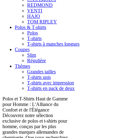
REDMOND
VENTI
HAJO
TOM RIPLEY
Polos & T-shirts
Polos
T-shirts
T-shirts à manches longues
Coupes
Slim
Régulière
Thèmes
Grandes tailles
T-shirts unis
T-shirts avec impression
T-shirts en pack de deux
Polos et T-Shirts Haut de Gamme
pour Homme : L'Alliance du
Confort et de l'Élégance
Découvrez notre sélection
exclusive de polos et t-shirts pour
homme, conçus par les plus
grandes marques allemandes de
chemiserie. Que vous recherchiez