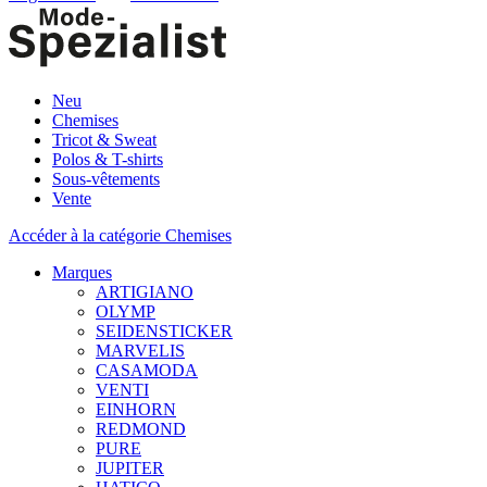
Neu
Chemises
Tricot & Sweat
Polos & T-shirts
Sous-vêtements
Vente
Accéder à la catégorie Chemises
Marques
ARTIGIANO
OLYMP
SEIDENSTICKER
MARVELIS
CASAMODA
VENTI
EINHORN
REDMOND
PURE
JUPITER