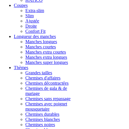
HATICO
Coupes
Extra-slim
Slim
Ajustée
Droite
Confort Fit
Longueur des manches
Manches longues
Manches courtes
Manches extra courtes
Manches extra longues
Manches super longues
Thèmes
Grandes tailles
Chemises d'affaires
Chemises décontractées
Chemises de gala & de
mariage
Chemises sans repassage
Chemises avec poignet
mousquetaire
Chemises durables
Chemises blanches
Chemises noires