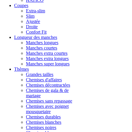
HATICO
Coupes
Extra-slim
Slim
Ajustée
Droite
Confort Fit
Longueur des manches
Manches longues
Manches courtes
Manches extra courtes
Manches extra longues
Manches super longues
Thèmes
Grandes tailles
Chemises d'affaires
Chemises décontractées
Chemises de gala & de
mariage
Chemises sans repassage
Chemises avec poignet
mousquetaire
Chemises durables
Chemises blanches
Chemises noires