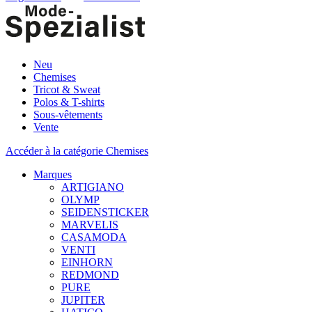
Neu
Chemises
Tricot & Sweat
Polos & T-shirts
Sous-vêtements
Vente
Accéder à la catégorie Chemises
Marques
ARTIGIANO
OLYMP
SEIDENSTICKER
MARVELIS
CASAMODA
VENTI
EINHORN
REDMOND
PURE
JUPITER