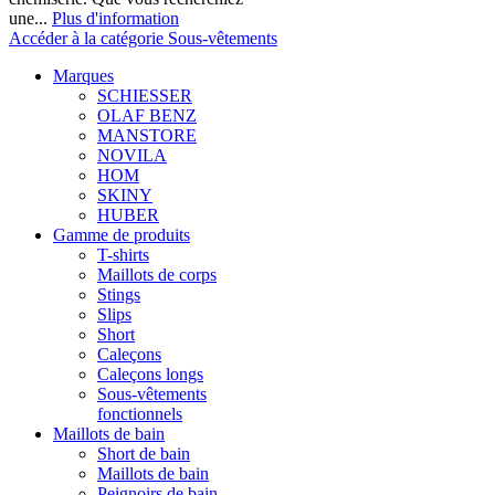
une...
Plus d'information
Accéder à la catégorie Sous-vêtements
Marques
SCHIESSER
OLAF BENZ
MANSTORE
NOVILA
HOM
SKINY
HUBER
Gamme de produits
T-shirts
Maillots de corps
Stings
Slips
Short
Caleçons
Caleçons longs
Sous-vêtements
fonctionnels
Maillots de bain
Short de bain
Maillots de bain
Peignoirs de bain