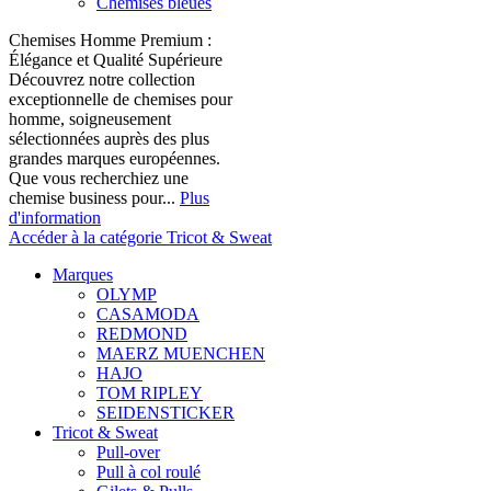
Chemises bleues
Chemises Homme Premium :
Élégance et Qualité Supérieure
Découvrez notre collection
exceptionnelle de chemises pour
homme, soigneusement
sélectionnées auprès des plus
grandes marques européennes.
Que vous recherchiez une
chemise business pour...
Plus
d'information
Accéder à la catégorie Tricot & Sweat
Marques
OLYMP
CASAMODA
REDMOND
MAERZ MUENCHEN
HAJO
TOM RIPLEY
SEIDENSTICKER
Tricot & Sweat
Pull-over
Pull à col roulé