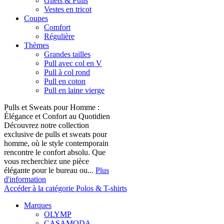
Gilets & Pulls
Vestes en tricot
Coupes
Comfort
Régulière
Thèmes
Grandes tailles
Pull avec col en V
Pull à col rond
Pull en coton
Pull en laine vierge
Pulls et Sweats pour Homme :
Élégance et Confort au Quotidien
Découvrez notre collection
exclusive de pulls et sweats pour
homme, où le style contemporain
rencontre le confort absolu. Que
vous recherchiez une pièce
élégante pour le bureau ou...
Plus
d'information
Accéder à la catégorie Polos & T-shirts
Marques
OLYMP
CASAMODA