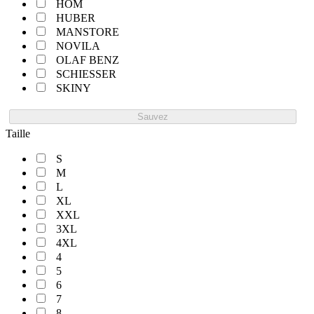
HOM
HUBER
MANSTORE
NOVILA
OLAF BENZ
SCHIESSER
SKINY
Sauvez
Taille
S
M
L
XL
XXL
3XL
4XL
4
5
6
7
8