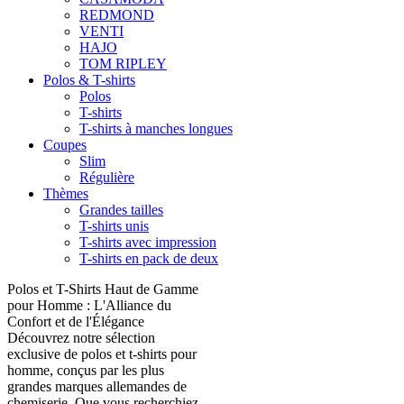
REDMOND
VENTI
HAJO
TOM RIPLEY
Polos & T-shirts
Polos
T-shirts
T-shirts à manches longues
Coupes
Slim
Régulière
Thèmes
Grandes tailles
T-shirts unis
T-shirts avec impression
T-shirts en pack de deux
Polos et T-Shirts Haut de Gamme
pour Homme : L'Alliance du
Confort et de l'Élégance
Découvrez notre sélection
exclusive de polos et t-shirts pour
homme, conçus par les plus
grandes marques allemandes de
chemiserie. Que vous recherchiez