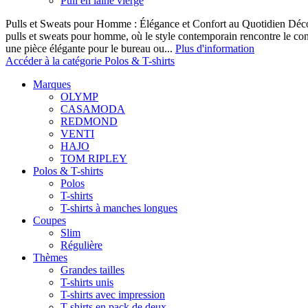
Pull en laine vierge
Pulls et Sweats pour Homme : Élégance et Confort au Quotidien Décou
pulls et sweats pour homme, où le style contemporain rencontre le co
une pièce élégante pour le bureau ou...
Plus d'information
Accéder à la catégorie Polos & T-shirts
Marques
OLYMP
CASAMODA
REDMOND
VENTI
HAJO
TOM RIPLEY
Polos & T-shirts
Polos
T-shirts
T-shirts à manches longues
Coupes
Slim
Régulière
Thèmes
Grandes tailles
T-shirts unis
T-shirts avec impression
T-shirts en pack de deux