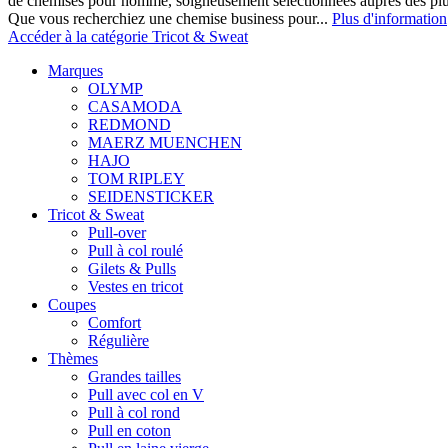
de chemises pour homme, soigneusement sélectionnées auprès des pl
Que vous recherchiez une chemise business pour...
Plus d'information
Accéder à la catégorie Tricot & Sweat
Marques
OLYMP
CASAMODA
REDMOND
MAERZ MUENCHEN
HAJO
TOM RIPLEY
SEIDENSTICKER
Tricot & Sweat
Pull-over
Pull à col roulé
Gilets & Pulls
Vestes en tricot
Coupes
Comfort
Régulière
Thèmes
Grandes tailles
Pull avec col en V
Pull à col rond
Pull en coton