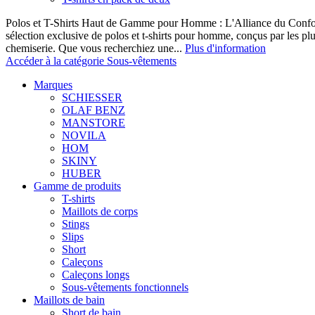
Polos et T-Shirts Haut de Gamme pour Homme : L'Alliance du Confor
sélection exclusive de polos et t-shirts pour homme, conçus par les p
chemiserie. Que vous recherchiez une...
Plus d'information
Accéder à la catégorie Sous-vêtements
Marques
SCHIESSER
OLAF BENZ
MANSTORE
NOVILA
HOM
SKINY
HUBER
Gamme de produits
T-shirts
Maillots de corps
Stings
Slips
Short
Caleçons
Caleçons longs
Sous-vêtements fonctionnels
Maillots de bain
Short de bain