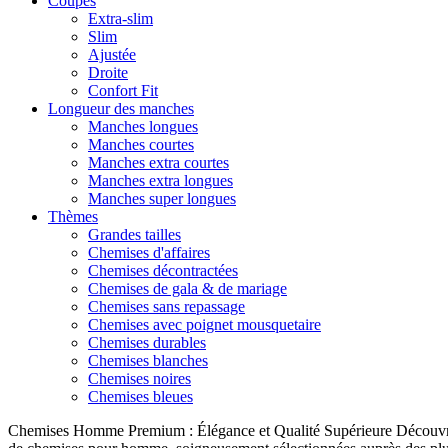
Coupes
Extra-slim
Slim
Ajustée
Droite
Confort Fit
Longueur des manches
Manches longues
Manches courtes
Manches extra courtes
Manches extra longues
Manches super longues
Thèmes
Grandes tailles
Chemises d'affaires
Chemises décontractées
Chemises de gala & de mariage
Chemises sans repassage
Chemises avec poignet mousquetaire
Chemises durables
Chemises blanches
Chemises noires
Chemises bleues
Chemises Homme Premium : Élégance et Qualité Supérieure Découvrez