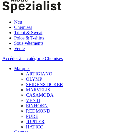
Neu
Chemises
Tricot & Sweat
Polos & T-shirts
Sous-vêtements
Vente
Accéder à la catégorie Chemises
Marques
ARTIGIANO
OLYMP
SEIDENSTICKER
MARVELIS
CASAMODA
VENTI
EINHORN
REDMOND
PURE
JUPITER
HATICO