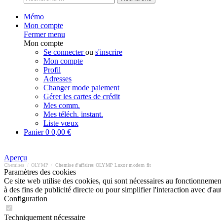
Mémo
Mon compte
Fermer menu
Mon compte
Se connecter
ou
s'inscrire
Mon compte
Profil
Adresses
Changer mode paiement
Gérer les cartes de crédit
Mes comm.
Mes téléch. instant.
Liste vœux
Panier
0
0,00 €
Aperçu
Chemises
/
OLYMP
/
Chemise d'affaires OLYMP Luxor modern fit
Paramètres des cookies
Ce site web utilise des cookies, qui sont nécessaires au fonctionnement 
à des fins de publicité directe ou pour simplifier l'interaction avec d'
Configuration
Techniquement nécessaire