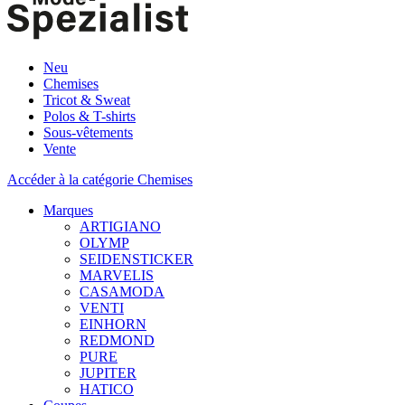
Neu
Chemises
Tricot & Sweat
Polos & T-shirts
Sous-vêtements
Vente
Accéder à la catégorie Chemises
Marques
ARTIGIANO
OLYMP
SEIDENSTICKER
MARVELIS
CASAMODA
VENTI
EINHORN
REDMOND
PURE
JUPITER
HATICO