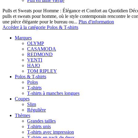
Pull en laine vierge
Pulls et Sweats pour Homme : Élégance et Confort au Quotidien Décou
pulls et sweats pour homme, où le style contemporain rencontre le co
une pièce élégante pour le bureau ou...
Plus d'information
Accéder à la catégorie Polos & T-shirts
Marques
OLYMP
CASAMODA
REDMOND
VENTI
HAJO
TOM RIPLEY
Polos & T-shirts
Polos
T-shirts
T-shirts à manches longues
Coupes
Slim
Régulière
Thèmes
Grandes tailles
T-shirts unis
T-shirts avec impression
T-shirts en pack de deux