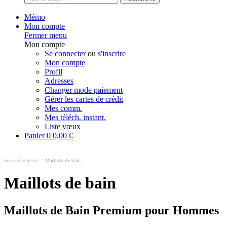
Mémo
Mon compte
Fermer menu
Mon compte
Se connecter
ou
s'inscrire
Mon compte
Profil
Adresses
Changer mode paiement
Gérer les cartes de crédit
Mes comm.
Mes téléch. instant.
Liste vœux
Panier
0
0,00 €
Sous-vêtements
/
Maillots de bain
Maillots de bain
Maillots de Bain Premium pour Hommes