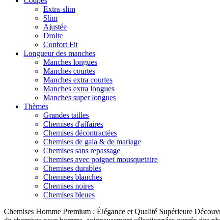
Coupes
Extra-slim
Slim
Ajustée
Droite
Confort Fit
Longueur des manches
Manches longues
Manches courtes
Manches extra courtes
Manches extra longues
Manches super longues
Thèmes
Grandes tailles
Chemises d'affaires
Chemises décontractées
Chemises de gala & de mariage
Chemises sans repassage
Chemises avec poignet mousquetaire
Chemises durables
Chemises blanches
Chemises noires
Chemises bleues
Chemises Homme Premium : Élégance et Qualité Supérieure Découvrez