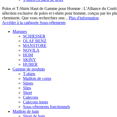
Polos et T-Shirts Haut de Gamme pour Homme : L'Alliance du Confor
sélection exclusive de polos et t-shirts pour homme, conçus par les p
chemiserie. Que vous recherchiez une...
Plus d'information
Accéder à la catégorie Sous-vêtements
Marques
SCHIESSER
OLAF BENZ
MANSTORE
NOVILA
HOM
SKINY
HUBER
Gamme de produits
T-shirts
Maillots de corps
Stings
Slips
Short
Caleçons
Caleçons longs
Sous-vêtements fonctionnels
Maillots de bain
Short de bain