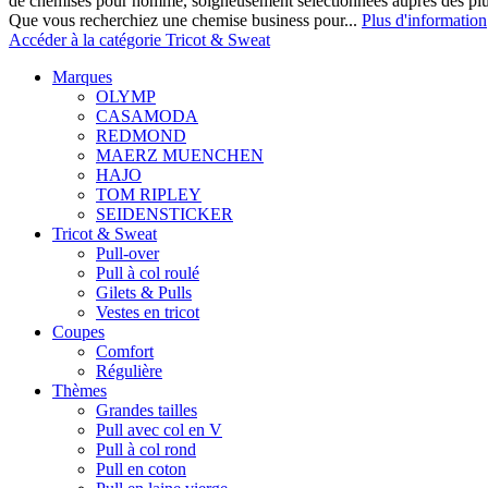
de chemises pour homme, soigneusement sélectionnées auprès des pl
Que vous recherchiez une chemise business pour...
Plus d'information
Accéder à la catégorie Tricot & Sweat
Marques
OLYMP
CASAMODA
REDMOND
MAERZ MUENCHEN
HAJO
TOM RIPLEY
SEIDENSTICKER
Tricot & Sweat
Pull-over
Pull à col roulé
Gilets & Pulls
Vestes en tricot
Coupes
Comfort
Régulière
Thèmes
Grandes tailles
Pull avec col en V
Pull à col rond
Pull en coton