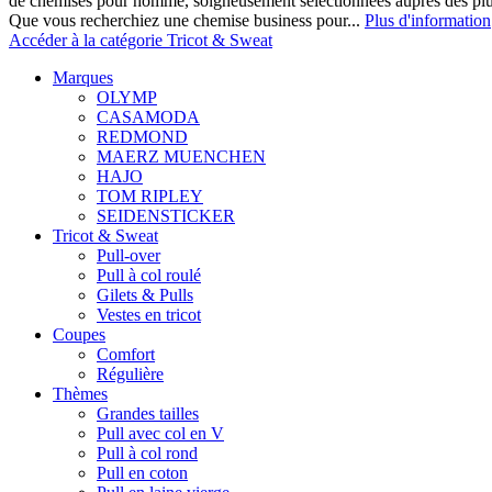
de chemises pour homme, soigneusement sélectionnées auprès des pl
Que vous recherchiez une chemise business pour...
Plus d'information
Accéder à la catégorie Tricot & Sweat
Marques
OLYMP
CASAMODA
REDMOND
MAERZ MUENCHEN
HAJO
TOM RIPLEY
SEIDENSTICKER
Tricot & Sweat
Pull-over
Pull à col roulé
Gilets & Pulls
Vestes en tricot
Coupes
Comfort
Régulière
Thèmes
Grandes tailles
Pull avec col en V
Pull à col rond
Pull en coton