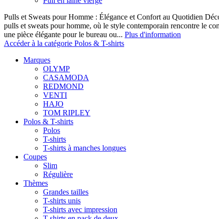
Pull en laine vierge
Pulls et Sweats pour Homme : Élégance et Confort au Quotidien Décou
pulls et sweats pour homme, où le style contemporain rencontre le co
une pièce élégante pour le bureau ou...
Plus d'information
Accéder à la catégorie Polos & T-shirts
Marques
OLYMP
CASAMODA
REDMOND
VENTI
HAJO
TOM RIPLEY
Polos & T-shirts
Polos
T-shirts
T-shirts à manches longues
Coupes
Slim
Régulière
Thèmes
Grandes tailles
T-shirts unis
T-shirts avec impression
T-shirts en pack de deux