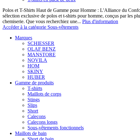
Polos et T-Shirts Haut de Gamme pour Homme : L'Alliance du Confor
sélection exclusive de polos et t-shirts pour homme, conçus par les p
chemiserie. Que vous recherchiez une...
Plus d'information
Accéder à la catégorie Sous-vêtements
Marques
SCHIESSER
OLAF BENZ
MANSTORE
NOVILA
HOM
SKINY
HUBER
Gamme de produits
T-shirts
Maillots de corps
Stings
Slips
Short
Caleçons
Caleçons longs
Sous-vêtements fonctionnels
Maillots de bain
Short de bain