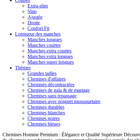
Coupes
Extra-slim
Slim
Ajustée
Droite
Confort Fit
Longueur des manches
Manches longues
Manches courtes
Manches extra courtes
Manches extra longues
Manches super longues
Thèmes
Grandes tailles
Chemises d'affaires
Chemises décontractées
Chemises de gala & de mariage
Chemises sans repassage
Chemises avec poignet mousquetaire
Chemises durables
Chemises blanches
Chemises noires
Chemises bleues
Chemises Homme Premium : Élégance et Qualité Supérieure Découvrez