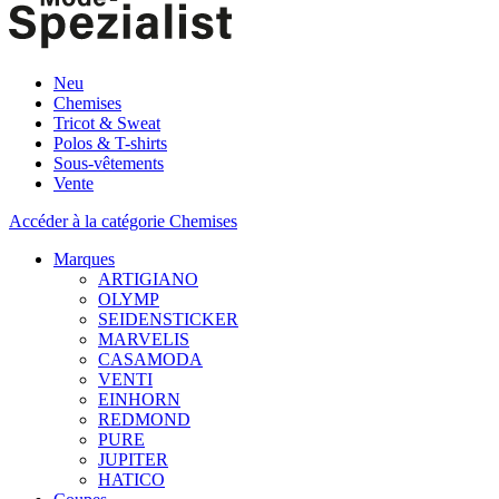
Neu
Chemises
Tricot & Sweat
Polos & T-shirts
Sous-vêtements
Vente
Accéder à la catégorie Chemises
Marques
ARTIGIANO
OLYMP
SEIDENSTICKER
MARVELIS
CASAMODA
VENTI
EINHORN
REDMOND
PURE
JUPITER
HATICO