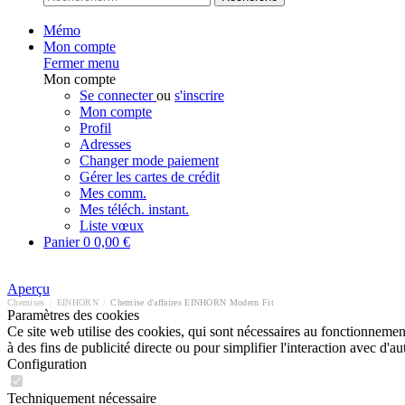
Mémo
Mon compte
Fermer menu
Mon compte
Se connecter
ou
s'inscrire
Mon compte
Profil
Adresses
Changer mode paiement
Gérer les cartes de crédit
Mes comm.
Mes téléch. instant.
Liste vœux
Panier
0
0,00 €
Aperçu
Chemises
/
EINHORN
/
Chemise d'affaires EINHORN Modern Fit
Paramètres des cookies
Ce site web utilise des cookies, qui sont nécessaires au fonctionnement 
à des fins de publicité directe ou pour simplifier l'interaction avec d'
Configuration
Techniquement nécessaire