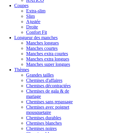
HATICO
Coupes
Extra-slim
Slim
Ajustée
Droite
Confort Fit
Longueur des manches
Manches longues
Manches courtes
Manches extra courtes
Manches extra longues
Manches super longues
Thèmes
Grandes tailles
Chemises d'affaires
Chemises décontractées
Chemises de gala & de
mariage
Chemises sans repassage
Chemises avec poignet
mousquetaire
Chemises durables
Chemises blanches
Chemises noires