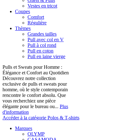
Gilets & Pulls
Vestes en tricot
Coupes
Comfort
Régulière
Thèmes
Grandes tailles
Pull avec col en V
Pull à col rond
Pull en coton
Pull en laine vierge
Pulls et Sweats pour Homme :
Élégance et Confort au Quotidien
Découvrez notre collection
exclusive de pulls et sweats pour
homme, où le style contemporain
rencontre le confort absolu. Que
vous recherchiez une pièce
élégante pour le bureau ou...
Plus
d'information
Accéder à la catégorie Polos & T-shirts
Marques
OLYMP
CASAMODA