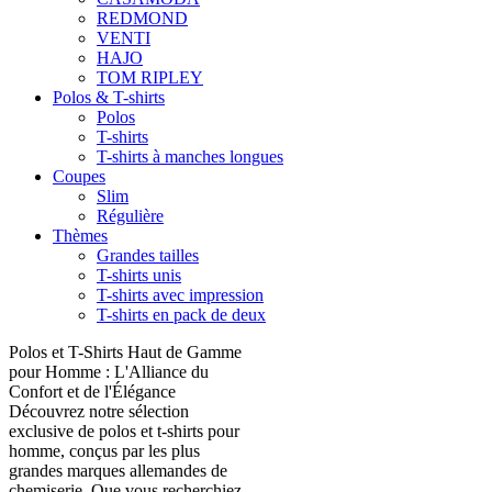
REDMOND
VENTI
HAJO
TOM RIPLEY
Polos & T-shirts
Polos
T-shirts
T-shirts à manches longues
Coupes
Slim
Régulière
Thèmes
Grandes tailles
T-shirts unis
T-shirts avec impression
T-shirts en pack de deux
Polos et T-Shirts Haut de Gamme
pour Homme : L'Alliance du
Confort et de l'Élégance
Découvrez notre sélection
exclusive de polos et t-shirts pour
homme, conçus par les plus
grandes marques allemandes de
chemiserie. Que vous recherchiez