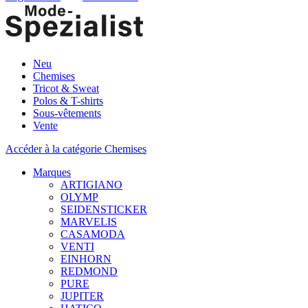
Neu
Chemises
Tricot & Sweat
Polos & T-shirts
Sous-vêtements
Vente
Accéder à la catégorie Chemises
Marques
ARTIGIANO
OLYMP
SEIDENSTICKER
MARVELIS
CASAMODA
VENTI
EINHORN
REDMOND
PURE
JUPITER