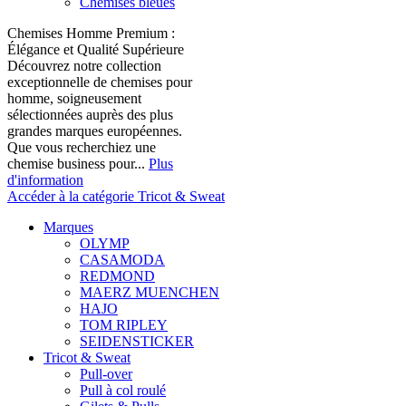
Chemises bleues
Chemises Homme Premium :
Élégance et Qualité Supérieure
Découvrez notre collection
exceptionnelle de chemises pour
homme, soigneusement
sélectionnées auprès des plus
grandes marques européennes.
Que vous recherchiez une
chemise business pour...
Plus
d'information
Accéder à la catégorie Tricot & Sweat
Marques
OLYMP
CASAMODA
REDMOND
MAERZ MUENCHEN
HAJO
TOM RIPLEY
SEIDENSTICKER
Tricot & Sweat
Pull-over
Pull à col roulé