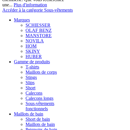
une...
Plus d'information
Accéder à la catégorie Sous-vêtements
Marques
SCHIESSER
OLAF BENZ
MANSTORE
NOVILA
HOM
SKINY
HUBER
Gamme de produits
T-shirts
Maillots de corps
Stings
Slips
Short
Caleçons
Caleçons longs
Sous-vêtements
fonctionnels
Maillots de bain
Short de bain
Maillots de bain
Peignoirs de bain