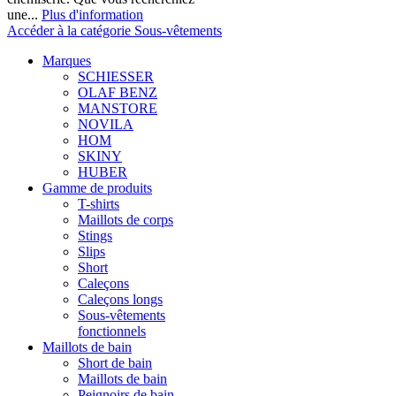
une...
Plus d'information
Accéder à la catégorie Sous-vêtements
Marques
SCHIESSER
OLAF BENZ
MANSTORE
NOVILA
HOM
SKINY
HUBER
Gamme de produits
T-shirts
Maillots de corps
Stings
Slips
Short
Caleçons
Caleçons longs
Sous-vêtements
fonctionnels
Maillots de bain
Short de bain
Maillots de bain
Peignoirs de bain