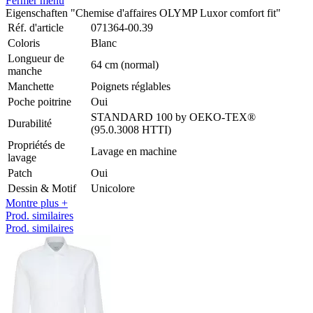
Fermer menu
Eigenschaften "Chemise d'affaires OLYMP Luxor comfort fit"
Réf. d'article
071364-00.39
Coloris
Blanc
Longueur de
64 cm (normal)
manche
Manchette
Poignets réglables
Poche poitrine
Oui
STANDARD 100 by OEKO-TEX®
Durabilité
(95.0.3008 HTTI)
Propriétés de
Lavage en machine
lavage
Patch
Oui
Dessin & Motif
Unicolore
Montre plus +
Prod. similaires
Prod. similaires