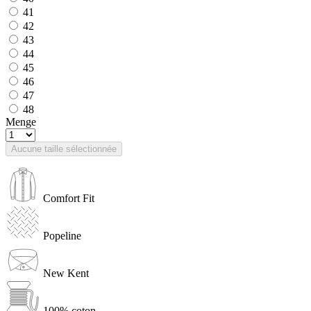
41
42
43
44
45
46
47
48
Menge
Aucune taille sélectionnée
Comfort Fit
Popeline
New Kent
100% coton