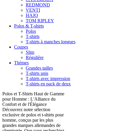
REDMOND
VENTI
HAJO
TOM RIPLEY
Polos & T-shirts
Polos
T-shirts
T-shirts à manches longues
Coupes
Slim
Régulière
Thèmes
Grandes tailles
T-shirts unis
T-shirts avec impression
T-shirts en pack de deux
Polos et T-Shirts Haut de Gamme
pour Homme : L'Alliance du
Confort et de l'Élégance
Découvrez notre sélection
exclusive de polos et t-shirts pour
homme, conçus par les plus
grandes marques allemandes de
chemiserie. Que vous recherchiez