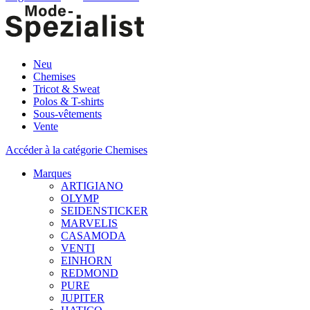
Neu
Chemises
Tricot & Sweat
Polos & T-shirts
Sous-vêtements
Vente
Accéder à la catégorie Chemises
Marques
ARTIGIANO
OLYMP
SEIDENSTICKER
MARVELIS
CASAMODA
VENTI
EINHORN
REDMOND
PURE
JUPITER