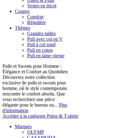
Gilets & Pulls
Vestes en tricot
Coupes
Comfort
Régulière
Thèmes
Grandes tailles
Pull avec col en V
Pull à col rond
Pull en coton
Pull en laine vierge
Pulls et Sweats pour Homme :
Élégance et Confort au Quotidien
Découvrez notre collection
exclusive de pulls et sweats pour
homme, où le style contemporain
rencontre le confort absolu. Que
vous recherchiez une pièce
élégante pour le bureau ou...
Plus
d'information
Accéder à la catégorie Polos & T-shirts
Marques
OLYMP
CASAMODA