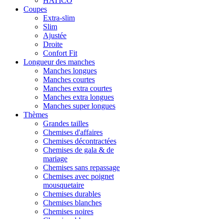
HATICO
Coupes
Extra-slim
Slim
Ajustée
Droite
Confort Fit
Longueur des manches
Manches longues
Manches courtes
Manches extra courtes
Manches extra longues
Manches super longues
Thèmes
Grandes tailles
Chemises d'affaires
Chemises décontractées
Chemises de gala & de
mariage
Chemises sans repassage
Chemises avec poignet
mousquetaire
Chemises durables
Chemises blanches
Chemises noires