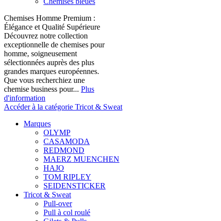
Chemises bleues
Chemises Homme Premium :
Élégance et Qualité Supérieure
Découvrez notre collection
exceptionnelle de chemises pour
homme, soigneusement
sélectionnées auprès des plus
grandes marques européennes.
Que vous recherchiez une
chemise business pour...
Plus
d'information
Accéder à la catégorie Tricot & Sweat
Marques
OLYMP
CASAMODA
REDMOND
MAERZ MUENCHEN
HAJO
TOM RIPLEY
SEIDENSTICKER
Tricot & Sweat
Pull-over
Pull à col roulé