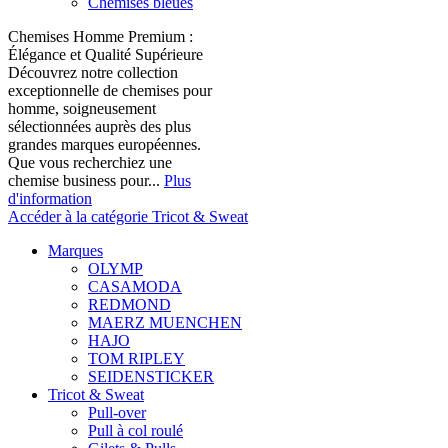
Chemises bleues
Chemises Homme Premium :
Élégance et Qualité Supérieure
Découvrez notre collection
exceptionnelle de chemises pour
homme, soigneusement
sélectionnées auprès des plus
grandes marques européennes.
Que vous recherchiez une
chemise business pour...
Plus
d'information
Accéder à la catégorie Tricot & Sweat
Marques
OLYMP
CASAMODA
REDMOND
MAERZ MUENCHEN
HAJO
TOM RIPLEY
SEIDENSTICKER
Tricot & Sweat
Pull-over
Pull à col roulé