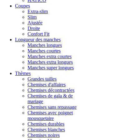
HATICO
Coupes
Extra-slim
Slim
Ajustée
Droite
Confort Fit
Longueur des manches
Manches longues
Manches courtes
Manches extra courtes
Manches extra longues
Manches super longues
Thèmes
Grandes tailles
Chemises d'affaires
Chemises décontractées
Chemises de gala & de
mariage
Chemises sans repassage
Chemises avec poignet
mousquetaire
Chemises durables
Chemises blanches
Chemises noires