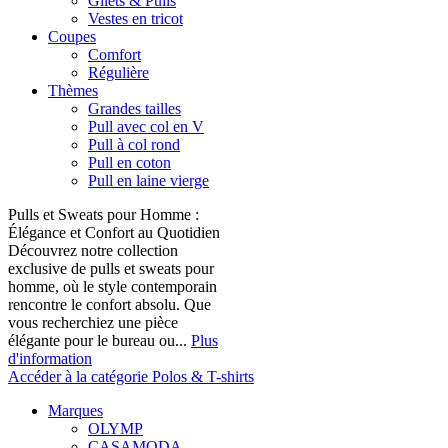
Gilets & Pulls
Vestes en tricot
Coupes
Comfort
Régulière
Thèmes
Grandes tailles
Pull avec col en V
Pull à col rond
Pull en coton
Pull en laine vierge
Pulls et Sweats pour Homme :
Élégance et Confort au Quotidien
Découvrez notre collection
exclusive de pulls et sweats pour
homme, où le style contemporain
rencontre le confort absolu. Que
vous recherchiez une pièce
élégante pour le bureau ou...
Plus
d'information
Accéder à la catégorie Polos & T-shirts
Marques
OLYMP
CASAMODA