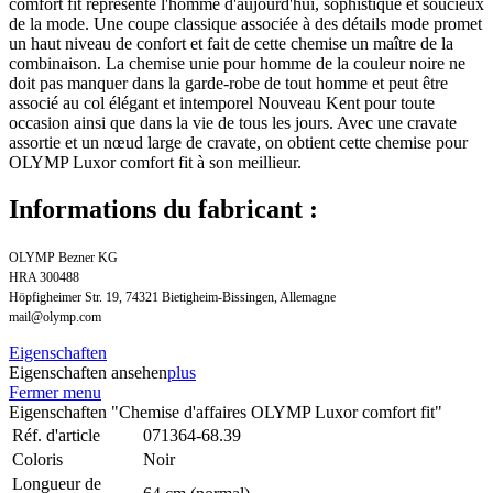
comfort fit représente l'homme d'aujourd'hui, sophistiqué et soucieux
de la mode. Une coupe classique associée à des détails mode promet
un haut niveau de confort et fait de cette chemise un maître de la
combinaison. La chemise unie pour homme de la couleur noire ne
doit pas manquer dans la garde-robe de tout homme et peut être
associé au col élégant et intemporel Nouveau Kent pour toute
occasion ainsi que dans la vie de tous les jours. Avec une cravate
assortie et un nœud large de cravate, on obtient cette chemise pour
OLYMP Luxor comfort fit à son meillieur.
Informations du fabricant :
OLYMP Bezner KG
HRA 300488
Höpfigheimer Str. 19, 74321 Bietigheim-Bissingen, Allemagne
mail@olymp.com
Eigenschaften
Eigenschaften ansehen
plus
Fermer menu
Eigenschaften "Chemise d'affaires OLYMP Luxor comfort fit"
Réf. d'article
071364-68.39
Coloris
Noir
Longueur de