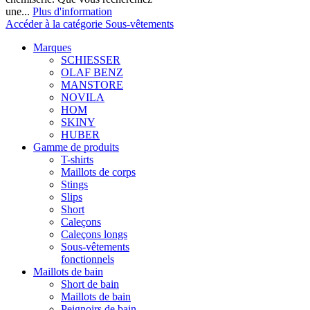
une...
Plus d'information
Accéder à la catégorie Sous-vêtements
Marques
SCHIESSER
OLAF BENZ
MANSTORE
NOVILA
HOM
SKINY
HUBER
Gamme de produits
T-shirts
Maillots de corps
Stings
Slips
Short
Caleçons
Caleçons longs
Sous-vêtements
fonctionnels
Maillots de bain
Short de bain
Maillots de bain
Peignoirs de bain