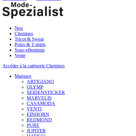
Neu
Chemises
Tricot & Sweat
Polos & T-shirts
Sous-vêtements
Vente
Accéder à la catégorie Chemises
Marques
ARTIGIANO
OLYMP
SEIDENSTICKER
MARVELIS
CASAMODA
VENTI
EINHORN
REDMOND
PURE
JUPITER