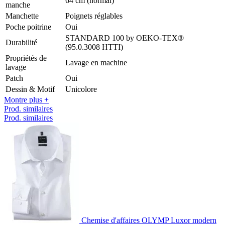
64 cm (normal)
manche
Manchette
Poignets réglables
Poche poitrine
Oui
STANDARD 100 by OEKO-TEX®
Durabilité
(95.0.3008 HTTI)
Propriétés de
Lavage en machine
lavage
Patch
Oui
Dessin & Motif
Unicolore
Montre plus +
Prod. similaires
Prod. similaires
Chemise d'affaires OLYMP Luxor modern