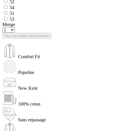
52
54
51
53
Menge
Aucune taille sélectionnée
Comfort Fit
Popeline
New Kent
100% coton
Sans repassage