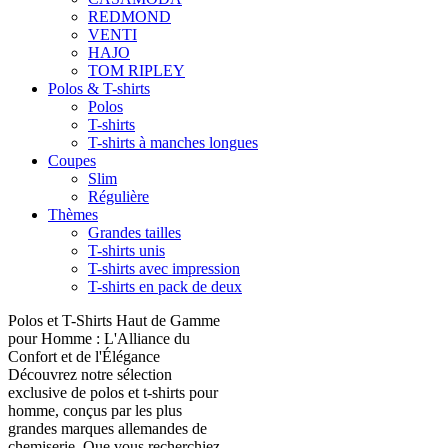
REDMOND
VENTI
HAJO
TOM RIPLEY
Polos & T-shirts
Polos
T-shirts
T-shirts à manches longues
Coupes
Slim
Régulière
Thèmes
Grandes tailles
T-shirts unis
T-shirts avec impression
T-shirts en pack de deux
Polos et T-Shirts Haut de Gamme
pour Homme : L'Alliance du
Confort et de l'Élégance
Découvrez notre sélection
exclusive de polos et t-shirts pour
homme, conçus par les plus
grandes marques allemandes de
chemiserie. Que vous recherchiez