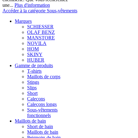
une...
Plus d'information
Accéder à la catégorie Sous-vêtements
Marques
SCHIESSER
OLAF BENZ
MANSTORE
NOVILA
HOM
SKINY
HUBER
Gamme de produits
T-shirts
Maillots de corps
Stings
Slips
Short
Caleçons
Caleçons longs
Sous-vêtements
fonctionnels
Maillots de bain
Short de bain
Maillots de bain
Peignoirs de bain