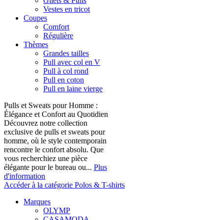
Gilets & Pulls
Vestes en tricot
Coupes
Comfort
Régulière
Thèmes
Grandes tailles
Pull avec col en V
Pull à col rond
Pull en coton
Pull en laine vierge
Pulls et Sweats pour Homme :
Élégance et Confort au Quotidien
Découvrez notre collection
exclusive de pulls et sweats pour
homme, où le style contemporain
rencontre le confort absolu. Que
vous recherchiez une pièce
élégante pour le bureau ou...
Plus
d'information
Accéder à la catégorie Polos & T-shirts
Marques
OLYMP
CASAMODA