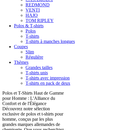
REDMOND
VENTI
HAJO
TOM RIPLEY
Polos & T-shirts
Polos
T-shirts
T-shirts à manches longues
Coupes
Slim
Régulière
Thèmes
Grandes tailles
T-shirts unis
T-shirts avec impression
T-shirts en pack de deux
Polos et T-Shirts Haut de Gamme
pour Homme : L'Alliance du
Confort et de l'Élégance
Découvrez notre sélection
exclusive de polos et t-shirts pour
homme, conçus par les plus
grandes marques allemandes de
chemiserie. Que vous recherchiez