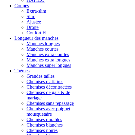
HATICO
Coupes
Extra-slim
Slim
Ajustée
Droite
Confort Fit
Longueur des manches
Manches longues
Manches courtes
Manches extra courtes
Manches extra longues
Manches super longues
Thèmes
Grandes tailles
Chemises d'affaires
Chemises décontractées
Chemises de gala & de
mariage
Chemises sans repassage
Chemises avec poignet
mousquetaire
Chemises durables
Chemises blanches
Chemises noires