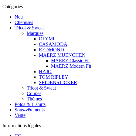
Catégories
Neu
Chemises
Tricot & Sweat
Marques
OLYMP
CASAMODA
REDMOND
MAERZ MUENCHEN
MAERZ Classic Fit
MAERZ Modern Fit
HAJO
TOM RIPLEY
SEIDENSTICKER
Tricot & Sweat
Coupes
Thèmes
Polos & T-shirts
Sous-vêtements
Vente
Informations légales
CG