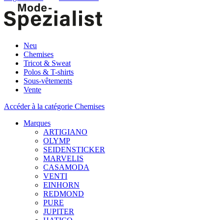
Neu
Chemises
Tricot & Sweat
Polos & T-shirts
Sous-vêtements
Vente
Accéder à la catégorie Chemises
Marques
ARTIGIANO
OLYMP
SEIDENSTICKER
MARVELIS
CASAMODA
VENTI
EINHORN
REDMOND
PURE
JUPITER