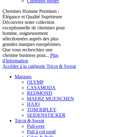
Chemises bleues
Chemises Homme Premium :
Élégance et Qualité Supérieure
Découvrez notre collection
exceptionnelle de chemises pour
homme, soigneusement
sélectionnées auprès des plus
grandes marques européennes.
Que vous recherchiez une
chemise business pour...
Plus
d'information
Accéder à la catégorie Tricot & Sweat
Marques
OLYMP
CASAMODA
REDMOND
MAERZ MUENCHEN
HAJO
TOM RIPLEY
SEIDENSTICKER
Tricot & Sweat
Pull-over
Pull à col roulé