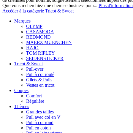
de chemises pour homme, soigneusement sélectionnées auprès des pl
Que vous recherchiez une chemise business pour...
Plus d'information
Accéder à la catégorie Tricot & Sweat
Marques
OLYMP
CASAMODA
REDMOND
MAERZ MUENCHEN
HAJO
TOM RIPLEY
SEIDENSTICKER
Tricot & Sweat
Pull-over
Pull à col roulé
Gilets & Pulls
Vestes en tricot
Coupes
Comfort
Régulière
Thèmes
Grandes tailles
Pull avec col en V
Pull à col rond
Pull en coton