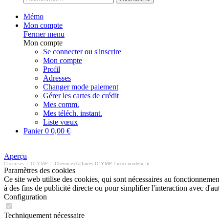
Mémo
Mon compte
Fermer menu
Mon compte
Se connecter
ou
s'inscrire
Mon compte
Profil
Adresses
Changer mode paiement
Gérer les cartes de crédit
Mes comm.
Mes téléch. instant.
Liste vœux
Panier
0
0,00 €
Aperçu
Chemises
/
OLYMP
/
Chemise d'affaires OLYMP Luxor modern fit
Paramètres des cookies
Ce site web utilise des cookies, qui sont nécessaires au fonctionnement 
à des fins de publicité directe ou pour simplifier l'interaction avec d'
Configuration
Techniquement nécessaire