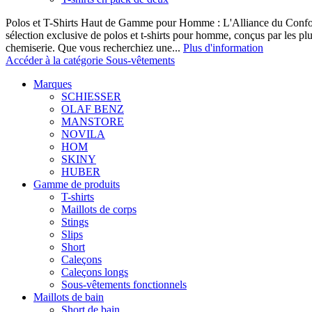
Polos et T-Shirts Haut de Gamme pour Homme : L'Alliance du Confor
sélection exclusive de polos et t-shirts pour homme, conçus par les p
chemiserie. Que vous recherchiez une...
Plus d'information
Accéder à la catégorie Sous-vêtements
Marques
SCHIESSER
OLAF BENZ
MANSTORE
NOVILA
HOM
SKINY
HUBER
Gamme de produits
T-shirts
Maillots de corps
Stings
Slips
Short
Caleçons
Caleçons longs
Sous-vêtements fonctionnels
Maillots de bain
Short de bain