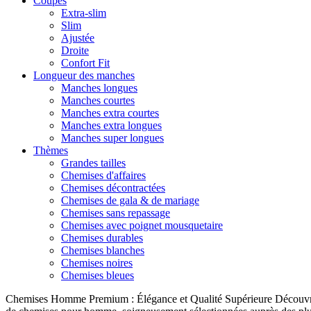
Coupes
Extra-slim
Slim
Ajustée
Droite
Confort Fit
Longueur des manches
Manches longues
Manches courtes
Manches extra courtes
Manches extra longues
Manches super longues
Thèmes
Grandes tailles
Chemises d'affaires
Chemises décontractées
Chemises de gala & de mariage
Chemises sans repassage
Chemises avec poignet mousquetaire
Chemises durables
Chemises blanches
Chemises noires
Chemises bleues
Chemises Homme Premium : Élégance et Qualité Supérieure Découvrez