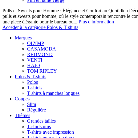
Pull en laine vierge
Pulls et Sweats pour Homme : Élégance et Confort au Quotidien Décou
pulls et sweats pour homme, où le style contemporain rencontre le co
une pièce élégante pour le bureau ou...
Plus d'information
Accéder à la catégorie Polos & T-shirts
Marques
OLYMP
CASAMODA
REDMOND
VENTI
HAJO
TOM RIPLEY
Polos & T-shirts
Polos
T-shirts
T-shirts à manches longues
Coupes
Slim
Régulière
Thèmes
Grandes tailles
T-shirts unis
T-shirts avec impression
T-shirts en pack de deux