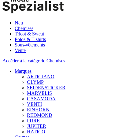
Neu
Chemises
Tricot & Sweat
Polos & T-shirts
Sous-vêtements
Vente
Accéder à la catégorie Chemises
Marques
ARTIGIANO
OLYMP
SEIDENSTICKER
MARVELIS
CASAMODA
VENTI
EINHORN
REDMOND
PURE
JUPITER
HATICO