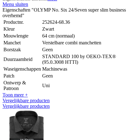
Menu sluiten
Eigenschaften "OLYMP No. Six 24/Seven super slim business
overhemd"
Productnr.
252624-68.36
Kleur
Zwart
Mouwlengte
64 cm (normaal)
Manchet
Verstelbare combi manchetten
Borstzak
Geen
STANDARD 100 by OEKO-TEX®
Duurzaamheid
(95.0.3008 HTTI)
Waseigenschappen
Machinewas
Patch
Geen
Ontwerp &
Uni
Patroon
Toon meer +
Vergelijkbare producten
Vergelijkbare producten