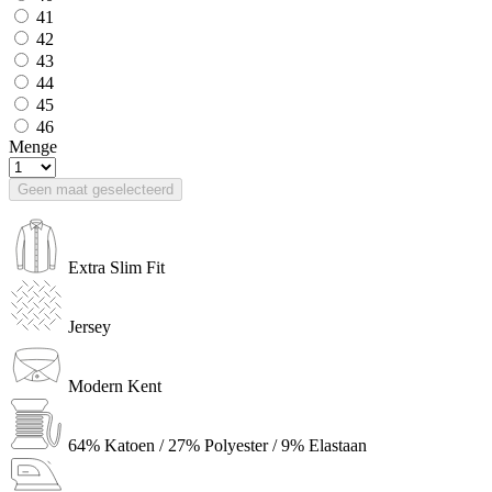
41
42
43
44
45
46
Menge
Geen maat geselecteerd
Extra Slim Fit
Jersey
Modern Kent
64% Katoen / 27% Polyester / 9% Elastaan