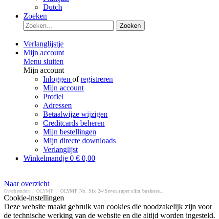
Dutch
Zoeken
Zoeken
Verlanglijstje
Mijn account
Menu sluiten
Mijn account
Inloggen
of
registreren
Mijn account
Profiel
Adressen
Betaalwijze wijzigen
Creditcards beheren
Mijn bestellingen
Mijn directe downloads
Verlanglijst
Winkelmandje
0
€ 0,00
Naar overzicht
Overhemden
/
OLYMP
/
OLYMP No. Six 24/Seven super slim business overhemd
Cookie-instellingen
Deze website maakt gebruik van cookies die noodzakelijk zijn voor
de technische werking van de website en die altijd worden ingesteld.