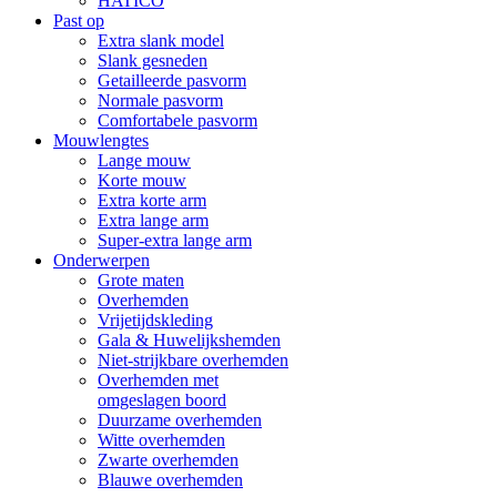
HATICO
Past op
Extra slank model
Slank gesneden
Getailleerde pasvorm
Normale pasvorm
Comfortabele pasvorm
Mouwlengtes
Lange mouw
Korte mouw
Extra korte arm
Extra lange arm
Super-extra lange arm
Onderwerpen
Grote maten
Overhemden
Vrijetijdskleding
Gala & Huwelijkshemden
Niet-strijkbare overhemden
Overhemden met
omgeslagen boord
Duurzame overhemden
Witte overhemden
Zwarte overhemden
Blauwe overhemden