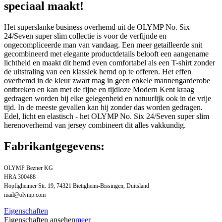
speciaal maakt!
Het superslanke business overhemd uit de OLYMP No. Six
24/Seven super slim collectie is voor de verfijnde en
ongecompliceerde man van vandaag. Een meer getailleerde snit
gecombineerd met elegante productdetails belooft een aangename
lichtheid en maakt dit hemd even comfortabel als een T-shirt zonder
de uitstraling van een klassiek hemd op te offeren. Het effen
overhemd in de kleur zwart mag in geen enkele mannengarderobe
ontbreken en kan met de fijne en tijdloze Modern Kent kraag
gedragen worden bij elke gelegenheid en natuurlijk ook in de vrije
tijd. In de meeste gevallen kan hij zonder das worden gedragen.
Edel, licht en elastisch - het OLYMP No. Six 24/Seven super slim
herenoverhemd van jersey combineert dit alles vakkundig.
Fabrikantgegevens:
OLYMP Bezner KG
HRA 300488
Höpfigheimer Str. 19, 74321 Bietigheim-Bissingen, Duitsland
mail@olymp.com
Eigenschaften
Eigenschaften ansehen
meer