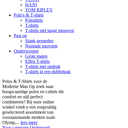
HAJO
TOM RIPLEY
Polo's & T-shirts
Poloshirts
T-shirts
T-shirts met lange mouwen
Past op
Slank gesneden
Normale pasvorm
Onderwerpen
Grote maten
Effen T-shirts
T-shirts met opdruk
T-shirts in een dubbelpak
Polos & T-Shirts voor de
Moderne Man Op zoek naar
hoogwaardige polos en t-shirts die
comfort en stijl perfect
combineren? Bij onze online
winkel vindt u een zorgvuldig
geselecteerd assortiment van
vooraanstaande merken zoals
Olymp,...
lees meer
Naar categorie Ondergoed