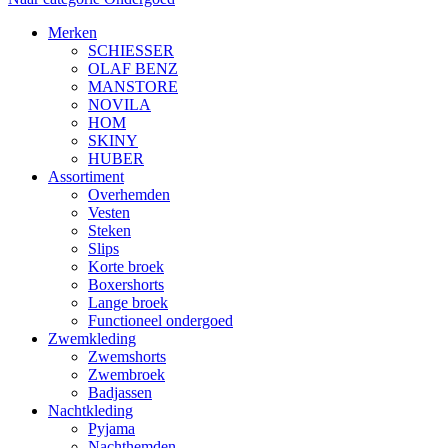
Merken
SCHIESSER
OLAF BENZ
MANSTORE
NOVILA
HOM
SKINY
HUBER
Assortiment
Overhemden
Vesten
Steken
Slips
Korte broek
Boxershorts
Lange broek
Functioneel ondergoed
Zwemkleding
Zwemshorts
Zwembroek
Badjassen
Nachtkleding
Pyjama
Nachthemden