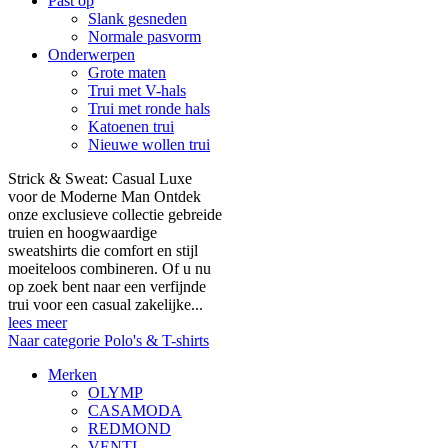
Past op
Slank gesneden
Normale pasvorm
Onderwerpen
Grote maten
Trui met V-hals
Trui met ronde hals
Katoenen trui
Nieuwe wollen trui
Strick & Sweat: Casual Luxe
voor de Moderne Man Ontdek
onze exclusieve collectie gebreide
truien en hoogwaardige
sweatshirts die comfort en stijl
moeiteloos combineren. Of u nu
op zoek bent naar een verfijnde
trui voor een casual zakelijke...
lees meer
Naar categorie Polo's & T-shirts
Merken
OLYMP
CASAMODA
REDMOND
VENTI