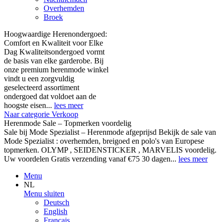
Overhemden
Broek
Hoogwaardige Herenondergoed:
Comfort en Kwaliteit voor Elke
Dag Kwaliteitsondergoed vormt
de basis van elke garderobe. Bij
onze premium herenmode winkel
vindt u een zorgvuldig
geselecteerd assortiment
ondergoed dat voldoet aan de
hoogste eisen...
lees meer
Naar categorie Verkoop
Herenmode Sale – Topmerken voordelig
Sale bij Mode Spezialist – Herenmode afgeprijsd Bekijk de sale van
Mode Spezialist : overhemden, breigoed en polo's van Europese
topmerken. OLYMP , SEIDENSTICKER , MARVELIS voordelig.
Uw voordelen Gratis verzending vanaf €75 30 dagen...
lees meer
Menu
NL
Menu sluiten
Deutsch
English
Français