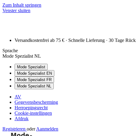
Zum Inhalt springen
Venster sluiten
Versandkostenfrei ab 75 € · Schnelle Lieferung · 30 Tage Rüc
Sprache
Mode Spezialist NL
Mode Spezialist
Mode Spezialist EN
Mode Spezialist FR
Mode Spezialist NL
AV
Gegevensbescherming
Herroepingsrecht
Cookie-instellingen
Afdruk
Registrieren
oder
Aanmelden