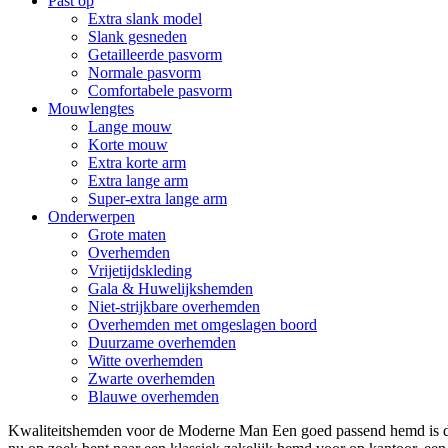
Past op
Extra slank model
Slank gesneden
Getailleerde pasvorm
Normale pasvorm
Comfortabele pasvorm
Mouwlengtes
Lange mouw
Korte mouw
Extra korte arm
Extra lange arm
Super-extra lange arm
Onderwerpen
Grote maten
Overhemden
Vrijetijdskleding
Gala & Huwelijkshemden
Niet-strijkbare overhemden
Overhemden met omgeslagen boord
Duurzame overhemden
Witte overhemden
Zwarte overhemden
Blauwe overhemden
Kwaliteitshemden voor de Moderne Man Een goed passend hemd is de 