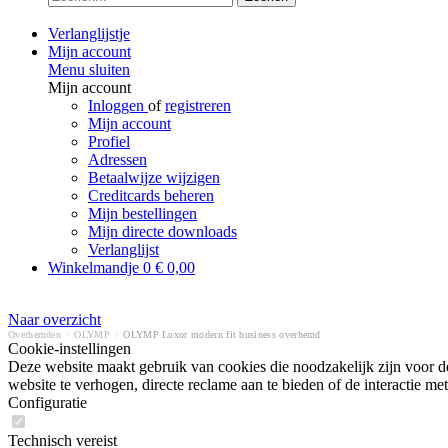
Verlanglijstje
Mijn account
Menu sluiten
Mijn account
Inloggen
of
registreren
Mijn account
Profiel
Adressen
Betaalwijze wijzigen
Creditcards beheren
Mijn bestellingen
Mijn directe downloads
Verlanglijst
Winkelmandje
0
€ 0,00
Naar overzicht
Overhemden
/
OLYMP
/
OLYMP Luxor modern fit business overhemd
Cookie-instellingen
Deze website maakt gebruik van cookies die noodzakelijk zijn voor de
website te verhogen, directe reclame aan te bieden of de interactie 
Configuratie
Technisch vereist