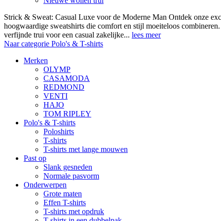
Nieuwe wollen trui
Strick & Sweat: Casual Luxe voor de Moderne Man Ontdek onze exclus
hoogwaardige sweatshirts die comfort en stijl moeiteloos combineren.
verfijnde trui voor een casual zakelijke...
lees meer
Naar categorie Polo's & T-shirts
Merken
OLYMP
CASAMODA
REDMOND
VENTI
HAJO
TOM RIPLEY
Polo's & T-shirts
Poloshirts
T-shirts
T-shirts met lange mouwen
Past op
Slank gesneden
Normale pasvorm
Onderwerpen
Grote maten
Effen T-shirts
T-shirts met opdruk
T-shirts in een dubbelpak