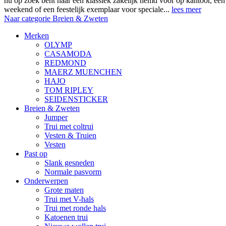
nu op zoek bent naar een klassiek zakelijk hemd voor op kantoor, ee
weekend of een feestelijk exemplaar voor speciale...
lees meer
Naar categorie Breien & Zweten
Merken
OLYMP
CASAMODA
REDMOND
MAERZ MUENCHEN
HAJO
TOM RIPLEY
SEIDENSTICKER
Breien & Zweten
Jumper
Trui met coltrui
Vesten & Truien
Vesten
Past op
Slank gesneden
Normale pasvorm
Onderwerpen
Grote maten
Trui met V-hals
Trui met ronde hals
Katoenen trui