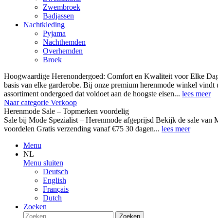
Zwembroek
Badjassen
Nachtkleding
Pyjama
Nachthemden
Overhemden
Broek
Hoogwaardige Herenondergoed: Comfort en Kwaliteit voor Elke Dag
basis van elke garderobe. Bij onze premium herenmode winkel vindt 
assortiment ondergoed dat voldoet aan de hoogste eisen...
lees meer
Naar categorie Verkoop
Herenmode Sale – Topmerken voordelig
Sale bij Mode Spezialist – Herenmode afgeprijsd Bekijk de sale 
voordelen Gratis verzending vanaf €75 30 dagen...
lees meer
Menu
NL
Menu sluiten
Deutsch
English
Français
Dutch
Zoeken
Zoeken