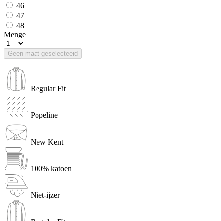
46
47
48
Menge
Geen maat geselecteerd
Regular Fit
Popeline
New Kent
100% katoen
Niet-ijzer