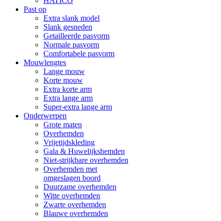
HATICO
Past op
Extra slank model
Slank gesneden
Getailleerde pasvorm
Normale pasvorm
Comfortabele pasvorm
Mouwlengtes
Lange mouw
Korte mouw
Extra korte arm
Extra lange arm
Super-extra lange arm
Onderwerpen
Grote maten
Overhemden
Vrijetijdskleding
Gala & Huwelijkshemden
Niet-strijkbare overhemden
Overhemden met
omgeslagen boord
Duurzame overhemden
Witte overhemden
Zwarte overhemden
Blauwe overhemden