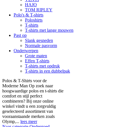
HAJO
TOM RIPLEY
Polo's & T-shirts
Poloshirts
T-shirts
T-shirts met lange mouwen
Past op
Slank gesneden
Normale pasvorm
Onderwerpen
Grote maten
Effen T-shirts
T-shirts met opdruk
T-shirts in een dubbelpak
Polos & T-Shirts voor de
Moderne Man Op zoek naar
hoogwaardige polos en t-shirts die
comfort en stijl perfect
combineren? Bij onze online
winkel vindt u een zorgvuldig
geselecteerd assortiment van
vooraanstaande merken zoals
Olymp,...
lees meer
Naar categorie Ondergoed