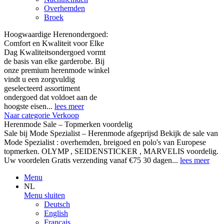
Overhemden
Broek
Hoogwaardige Herenondergoed:
Comfort en Kwaliteit voor Elke
Dag Kwaliteitsondergoed vormt
de basis van elke garderobe. Bij
onze premium herenmode winkel
vindt u een zorgvuldig
geselecteerd assortiment
ondergoed dat voldoet aan de
hoogste eisen...
lees meer
Naar categorie Verkoop
Herenmode Sale – Topmerken voordelig
Sale bij Mode Spezialist – Herenmode afgeprijsd Bekijk de sale van
Mode Spezialist : overhemden, breigoed en polo's van Europese
topmerken. OLYMP , SEIDENSTICKER , MARVELIS voordelig.
Uw voordelen Gratis verzending vanaf €75 30 dagen...
lees meer
Menu
NL
Menu sluiten
Deutsch
English
Français