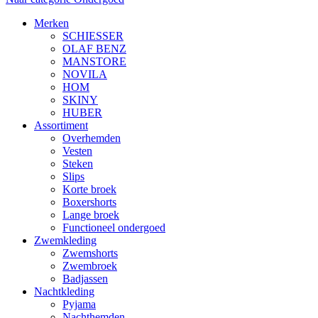
Merken
SCHIESSER
OLAF BENZ
MANSTORE
NOVILA
HOM
SKINY
HUBER
Assortiment
Overhemden
Vesten
Steken
Slips
Korte broek
Boxershorts
Lange broek
Functioneel ondergoed
Zwemkleding
Zwemshorts
Zwembroek
Badjassen
Nachtkleding
Pyjama
Nachthemden