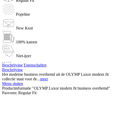
Regular Fit
Popeline
New Kent
100% katoen
Niet-ijzer
Beschrijving
Eigenschaften
Beschrijving
Het moderne business overhemd uit de OLYMP Luxor modern fit
collectie staat voor de...
meer
Menu sluiten
Productinformatie "OLYMP Luxor modern fit business overhemd"
Pasvorm:
Regular Fit