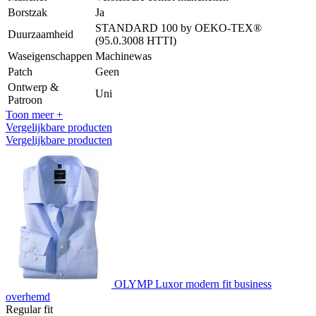
Borstzak
Ja
STANDARD 100 by OEKO-TEX®
Duurzaamheid
(95.0.3008 HTTI)
Waseigenschappen
Machinewas
Patch
Geen
Ontwerp &
Uni
Patroon
Toon meer +
Vergelijkbare producten
Vergelijkbare producten
OLYMP Luxor modern fit business
overhemd
Regular fit