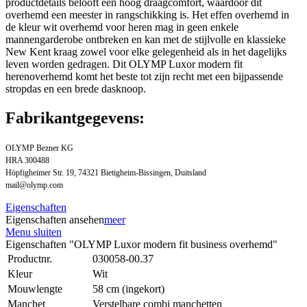
productdetails belooft een hoog draagcomfort, waardoor dit
overhemd een meester in rangschikking is. Het effen overhemd in
de kleur wit overhemd voor heren mag in geen enkele
mannengarderobe ontbreken en kan met de stijlvolle en klassieke
New Kent kraag zowel voor elke gelegenheid als in het dagelijks
leven worden gedragen. Dit OLYMP Luxor modern fit
herenoverhemd komt het beste tot zijn recht met een bijpassende
stropdas en een brede dasknoop.
Fabrikantgegevens:
OLYMP Bezner KG
HRA 300488
Höpfigheimer Str. 19, 74321 Bietigheim-Bissingen, Duitsland
mail@olymp.com
Eigenschaften
Eigenschaften ansehen
meer
Menu sluiten
Eigenschaften "OLYMP Luxor modern fit business overhemd"
Productnr.
030058-00.37
Kleur
Wit
Mouwlengte
58 cm (ingekort)
Manchet
Verstelbare combi manchetten