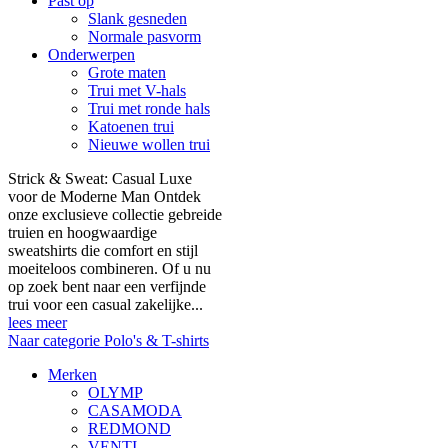
Past op
Slank gesneden
Normale pasvorm
Onderwerpen
Grote maten
Trui met V-hals
Trui met ronde hals
Katoenen trui
Nieuwe wollen trui
Strick & Sweat: Casual Luxe
voor de Moderne Man Ontdek
onze exclusieve collectie gebreide
truien en hoogwaardige
sweatshirts die comfort en stijl
moeiteloos combineren. Of u nu
op zoek bent naar een verfijnde
trui voor een casual zakelijke...
lees meer
Naar categorie Polo's & T-shirts
Merken
OLYMP
CASAMODA
REDMOND
VENTI