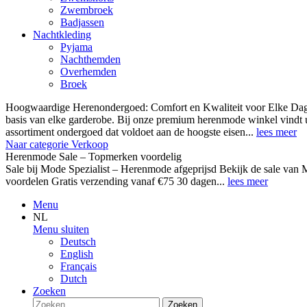
Zwembroek
Badjassen
Nachtkleding
Pyjama
Nachthemden
Overhemden
Broek
Hoogwaardige Herenondergoed: Comfort en Kwaliteit voor Elke Dag
basis van elke garderobe. Bij onze premium herenmode winkel vindt 
assortiment ondergoed dat voldoet aan de hoogste eisen...
lees meer
Naar categorie Verkoop
Herenmode Sale – Topmerken voordelig
Sale bij Mode Spezialist – Herenmode afgeprijsd Bekijk de sale 
voordelen Gratis verzending vanaf €75 30 dagen...
lees meer
Menu
NL
Menu sluiten
Deutsch
English
Français
Dutch
Zoeken
Zoeken