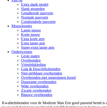
Past op
Extra slank model
Slank gesneden
Getailleerde pasvorm
Normale pasvorm
Comfortabele pasvorm
Mouwlengtes
Lange mouw
Korte mouw
Extra korte arm
Extra lange arm
Super-extra lange arm
Onderwerpen
Grote maten
Overhemden
Vrijetijdskleding
Gala & Huwelijkshemden
Niet-strijkbare overhemden
Overhemden met omgeslagen boord
Duurzame overhemden
Witte overhemden
Zwarte overhemden
Blauwe overhemden
Kwaliteitshemden voor de Moderne Man Een goed passend hemd is de 