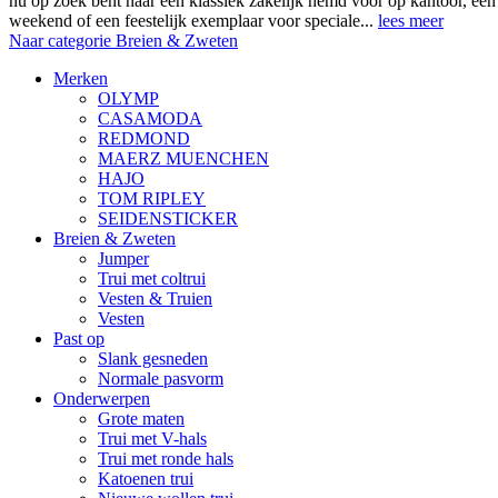
nu op zoek bent naar een klassiek zakelijk hemd voor op kantoor, ee
weekend of een feestelijk exemplaar voor speciale...
lees meer
Naar categorie Breien & Zweten
Merken
OLYMP
CASAMODA
REDMOND
MAERZ MUENCHEN
HAJO
TOM RIPLEY
SEIDENSTICKER
Breien & Zweten
Jumper
Trui met coltrui
Vesten & Truien
Vesten
Past op
Slank gesneden
Normale pasvorm
Onderwerpen
Grote maten
Trui met V-hals
Trui met ronde hals
Katoenen trui