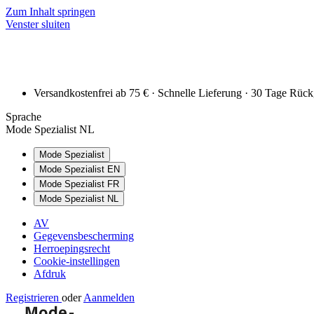
Zum Inhalt springen
Venster sluiten
Versandkostenfrei ab 75 € · Schnelle Lieferung · 30 Tage Rüc
Sprache
Mode Spezialist NL
Mode Spezialist
Mode Spezialist EN
Mode Spezialist FR
Mode Spezialist NL
AV
Gegevensbescherming
Herroepingsrecht
Cookie-instellingen
Afdruk
Registrieren
oder
Aanmelden