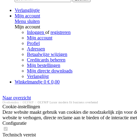
Verlanglijstje
Mijn account
Menu sluiten
Mijn account
Inloggen
of
registreren
Mijn account
Profiel
Adressen
Betaalwijze wijzigen
Creditcards beheren
Mijn bestellingen
Mijn directe downloads
Verlanglijst
Winkelmandje
0
€ 0,00
Naar overzicht
Overhemden
/
OLYMP
/
OLYMP Luxor modern fit business overhemd
Cookie-instellingen
Deze website maakt gebruik van cookies die noodzakelijk zijn voor de
website te verhogen, directe reclame aan te bieden of de interactie 
Configuratie
Technisch vereist