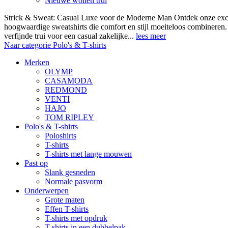
Nieuwe wollen trui
Strick & Sweat: Casual Luxe voor de Moderne Man Ontdek onze exclus
hoogwaardige sweatshirts die comfort en stijl moeiteloos combineren.
verfijnde trui voor een casual zakelijke...
lees meer
Naar categorie Polo's & T-shirts
Merken
OLYMP
CASAMODA
REDMOND
VENTI
HAJO
TOM RIPLEY
Polo's & T-shirts
Poloshirts
T-shirts
T-shirts met lange mouwen
Past op
Slank gesneden
Normale pasvorm
Onderwerpen
Grote maten
Effen T-shirts
T-shirts met opdruk
T-shirts in een dubbelpak