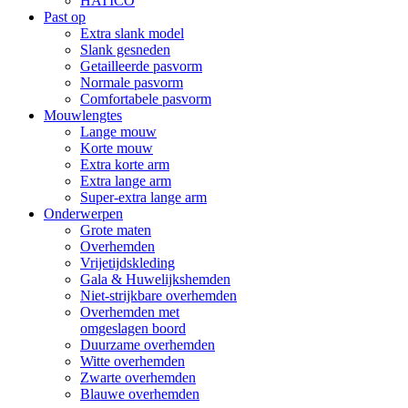
HATICO
Past op
Extra slank model
Slank gesneden
Getailleerde pasvorm
Normale pasvorm
Comfortabele pasvorm
Mouwlengtes
Lange mouw
Korte mouw
Extra korte arm
Extra lange arm
Super-extra lange arm
Onderwerpen
Grote maten
Overhemden
Vrijetijdskleding
Gala & Huwelijkshemden
Niet-strijkbare overhemden
Overhemden met
omgeslagen boord
Duurzame overhemden
Witte overhemden
Zwarte overhemden
Blauwe overhemden