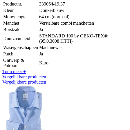
Productnr.
339064-19.37
Kleur
Donkerblauw
Mouwlengte
64 cm (normaal)
Manchet
Verstelbare combi manchetten
Borstzak
Ja
STANDARD 100 by OEKO-TEX®
Duurzaamheid
(95.0.3008 HTTI)
Waseigenschappen
Machinewas
Patch
Ja
Ontwerp &
Karo
Patroon
Toon meer +
Vergelijkbare producten
Vergelijkbare producten