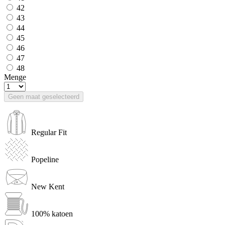
42
43
44
45
46
47
48
Menge
Geen maat geselecteerd
Regular Fit
Popeline
New Kent
100% katoen