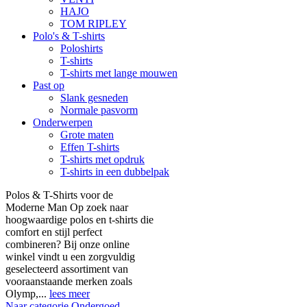
HAJO
TOM RIPLEY
Polo's & T-shirts
Poloshirts
T-shirts
T-shirts met lange mouwen
Past op
Slank gesneden
Normale pasvorm
Onderwerpen
Grote maten
Effen T-shirts
T-shirts met opdruk
T-shirts in een dubbelpak
Polos & T-Shirts voor de
Moderne Man Op zoek naar
hoogwaardige polos en t-shirts die
comfort en stijl perfect
combineren? Bij onze online
winkel vindt u een zorgvuldig
geselecteerd assortiment van
vooraanstaande merken zoals
Olymp,...
lees meer
Naar categorie Ondergoed