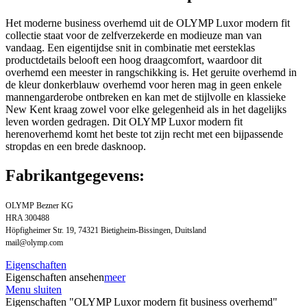
Het moderne business overhemd uit de OLYMP Luxor modern fit
collectie staat voor de zelfverzekerde en modieuze man van
vandaag. Een eigentijdse snit in combinatie met eersteklas
productdetails belooft een hoog draagcomfort, waardoor dit
overhemd een meester in rangschikking is. Het geruite overhemd in
de kleur donkerblauw overhemd voor heren mag in geen enkele
mannengarderobe ontbreken en kan met de stijlvolle en klassieke
New Kent kraag zowel voor elke gelegenheid als in het dagelijks
leven worden gedragen. Dit OLYMP Luxor modern fit
herenoverhemd komt het beste tot zijn recht met een bijpassende
stropdas en een brede dasknoop.
Fabrikantgegevens:
OLYMP Bezner KG
HRA 300488
Höpfigheimer Str. 19, 74321 Bietigheim-Bissingen, Duitsland
mail@olymp.com
Eigenschaften
Eigenschaften ansehen
meer
Menu sluiten
Eigenschaften "OLYMP Luxor modern fit business overhemd"