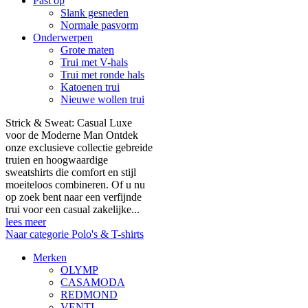
Past op
Slank gesneden
Normale pasvorm
Onderwerpen
Grote maten
Trui met V-hals
Trui met ronde hals
Katoenen trui
Nieuwe wollen trui
Strick & Sweat: Casual Luxe
voor de Moderne Man Ontdek
onze exclusieve collectie gebreide
truien en hoogwaardige
sweatshirts die comfort en stijl
moeiteloos combineren. Of u nu
op zoek bent naar een verfijnde
trui voor een casual zakelijke...
lees meer
Naar categorie Polo's & T-shirts
Merken
OLYMP
CASAMODA
REDMOND
VENTI