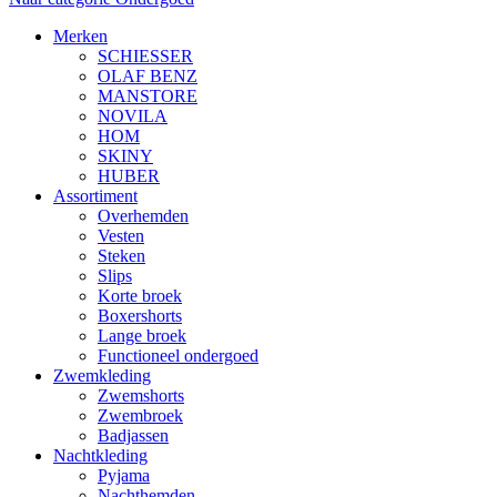
Merken
SCHIESSER
OLAF BENZ
MANSTORE
NOVILA
HOM
SKINY
HUBER
Assortiment
Overhemden
Vesten
Steken
Slips
Korte broek
Boxershorts
Lange broek
Functioneel ondergoed
Zwemkleding
Zwemshorts
Zwembroek
Badjassen
Nachtkleding
Pyjama
Nachthemden