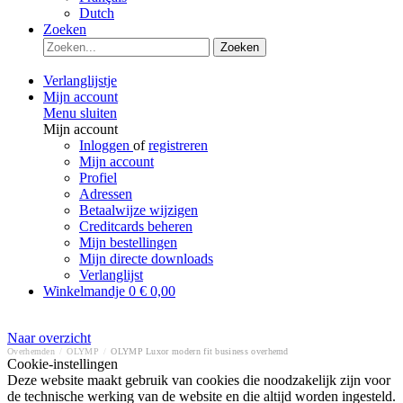
Dutch
Zoeken
Zoeken
Verlanglijstje
Mijn account
Menu sluiten
Mijn account
Inloggen
of
registreren
Mijn account
Profiel
Adressen
Betaalwijze wijzigen
Creditcards beheren
Mijn bestellingen
Mijn directe downloads
Verlanglijst
Winkelmandje
0
€ 0,00
Naar overzicht
Overhemden
/
OLYMP
/
OLYMP Luxor modern fit business overhemd
Cookie-instellingen
Deze website maakt gebruik van cookies die noodzakelijk zijn voor
de technische werking van de website en die altijd worden ingesteld.