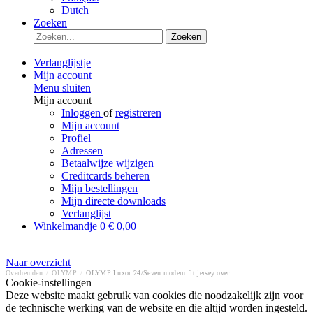
Dutch
Zoeken
Zoeken
Verlanglijstje
Mijn account
Menu sluiten
Mijn account
Inloggen
of
registreren
Mijn account
Profiel
Adressen
Betaalwijze wijzigen
Creditcards beheren
Mijn bestellingen
Mijn directe downloads
Verlanglijst
Winkelmandje
0
€ 0,00
Naar overzicht
Overhemden
/
OLYMP
/
OLYMP Luxor 24/Seven modern fit jersey overhemd
Cookie-instellingen
Deze website maakt gebruik van cookies die noodzakelijk zijn voor
de technische werking van de website en die altijd worden ingesteld.