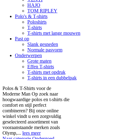
HAJO
TOM RIPLEY
Polo's & T-shirts
Poloshirts
T-shirts
T-shirts met lange mouwen
Past op
Slank gesneden
Normale pasvorm
Onderwerpen
Grote maten
Effen T-shirts
T-shirts met opdruk
T-shirts in een dubbelpak
Polos & T-Shirts voor de
Moderne Man Op zoek naar
hoogwaardige polos en t-shirts die
comfort en stijl perfect
combineren? Bij onze online
winkel vindt u een zorgvuldig
geselecteerd assortiment van
vooraanstaande merken zoals
Olymp,...
lees meer
Naar categorie Ondergoed