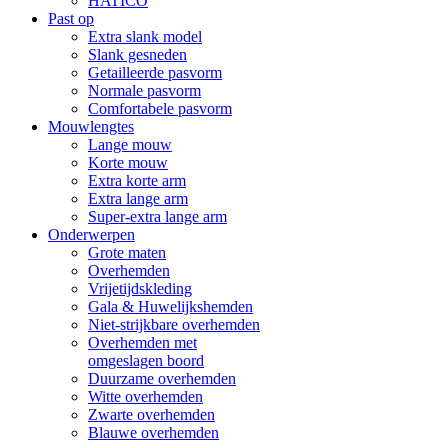
HATICO
Past op
Extra slank model
Slank gesneden
Getailleerde pasvorm
Normale pasvorm
Comfortabele pasvorm
Mouwlengtes
Lange mouw
Korte mouw
Extra korte arm
Extra lange arm
Super-extra lange arm
Onderwerpen
Grote maten
Overhemden
Vrijetijdskleding
Gala & Huwelijkshemden
Niet-strijkbare overhemden
Overhemden met
omgeslagen boord
Duurzame overhemden
Witte overhemden
Zwarte overhemden
Blauwe overhemden