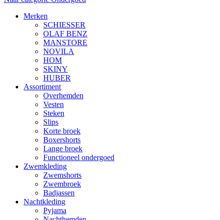
Merken
SCHIESSER
OLAF BENZ
MANSTORE
NOVILA
HOM
SKINY
HUBER
Assortiment
Overhemden
Vesten
Steken
Slips
Korte broek
Boxershorts
Lange broek
Functioneel ondergoed
Zwemkleding
Zwemshorts
Zwembroek
Badjassen
Nachtkleding
Pyjama
Nachthemden