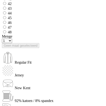
42
43
44
45
46
47
48
Menge
Geen maat geselecteerd
Regular Fit
Jersey
New Kent
92% katoen / 8% spandex