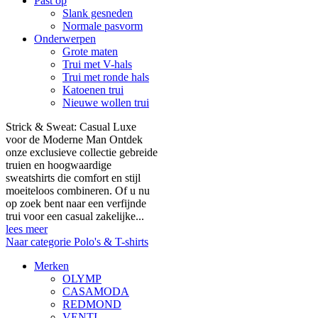
Past op
Slank gesneden
Normale pasvorm
Onderwerpen
Grote maten
Trui met V-hals
Trui met ronde hals
Katoenen trui
Nieuwe wollen trui
Strick & Sweat: Casual Luxe
voor de Moderne Man Ontdek
onze exclusieve collectie gebreide
truien en hoogwaardige
sweatshirts die comfort en stijl
moeiteloos combineren. Of u nu
op zoek bent naar een verfijnde
trui voor een casual zakelijke...
lees meer
Naar categorie Polo's & T-shirts
Merken
OLYMP
CASAMODA
REDMOND
VENTI