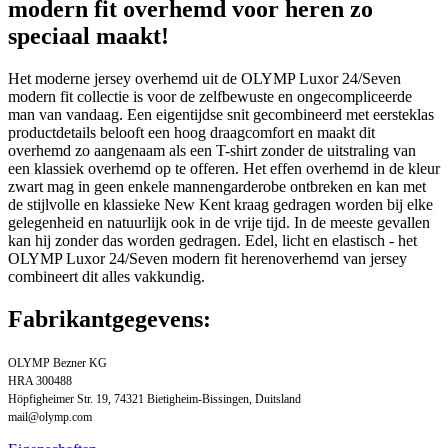
modern fit overhemd voor heren zo
speciaal maakt!
Het moderne jersey overhemd uit de OLYMP Luxor 24/Seven
modern fit collectie is voor de zelfbewuste en ongecompliceerde
man van vandaag. Een eigentijdse snit gecombineerd met eersteklas
productdetails belooft een hoog draagcomfort en maakt dit
overhemd zo aangenaam als een T-shirt zonder de uitstraling van
een klassiek overhemd op te offeren. Het effen overhemd in de kleur
zwart mag in geen enkele mannengarderobe ontbreken en kan met
de stijlvolle en klassieke New Kent kraag gedragen worden bij elke
gelegenheid en natuurlijk ook in de vrije tijd. In de meeste gevallen
kan hij zonder das worden gedragen. Edel, licht en elastisch - het
OLYMP Luxor 24/Seven modern fit herenoverhemd van jersey
combineert dit alles vakkundig.
Fabrikantgegevens:
OLYMP Bezner KG
HRA 300488
Höpfigheimer Str. 19, 74321 Bietigheim-Bissingen, Duitsland
mail@olymp.com