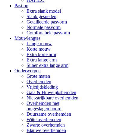
HATICO
Past op
Extra slank model
Slank gesneden
Getailleerde pasvorm
Normale pasvorm
Comfortabele pasvorm
Mouwlengtes
Lange mouw
Korte mouw
Extra korte arm
Extra lange arm
Super-extra lange arm
Onderwerpen
Grote maten
Overhemden
Vrijetijdskleding
Gala & Huwelijkshemden
Niet-strijkbare overhemden
Overhemden met
omgeslagen boord
Duurzame overhemden
Witte overhemden
Zwarte overhemden
Blauwe overhemden