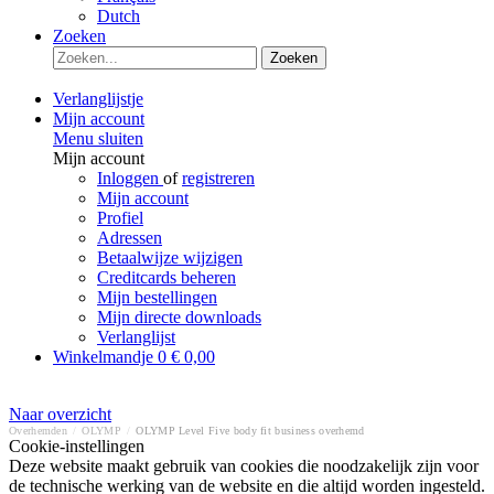
Dutch
Zoeken
Zoeken
Verlanglijstje
Mijn account
Menu sluiten
Mijn account
Inloggen
of
registreren
Mijn account
Profiel
Adressen
Betaalwijze wijzigen
Creditcards beheren
Mijn bestellingen
Mijn directe downloads
Verlanglijst
Winkelmandje
0
€ 0,00
Naar overzicht
Overhemden
/
OLYMP
/
OLYMP Level Five body fit business overhemd
Cookie-instellingen
Deze website maakt gebruik van cookies die noodzakelijk zijn voor
de technische werking van de website en die altijd worden ingesteld.