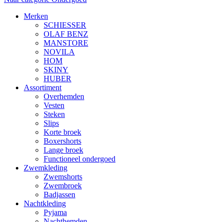
Merken
SCHIESSER
OLAF BENZ
MANSTORE
NOVILA
HOM
SKINY
HUBER
Assortiment
Overhemden
Vesten
Steken
Slips
Korte broek
Boxershorts
Lange broek
Functioneel ondergoed
Zwemkleding
Zwemshorts
Zwembroek
Badjassen
Nachtkleding
Pyjama
Nachthemden