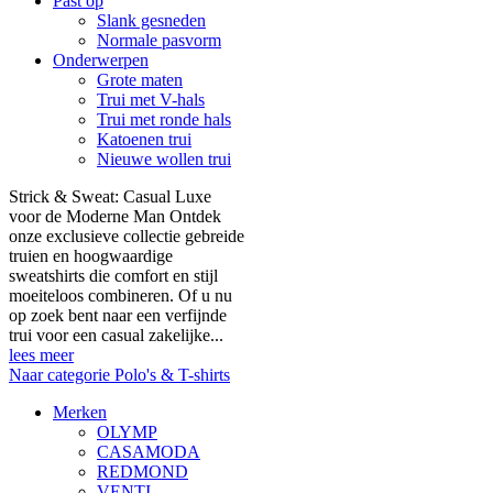
Past op
Slank gesneden
Normale pasvorm
Onderwerpen
Grote maten
Trui met V-hals
Trui met ronde hals
Katoenen trui
Nieuwe wollen trui
Strick & Sweat: Casual Luxe
voor de Moderne Man Ontdek
onze exclusieve collectie gebreide
truien en hoogwaardige
sweatshirts die comfort en stijl
moeiteloos combineren. Of u nu
op zoek bent naar een verfijnde
trui voor een casual zakelijke...
lees meer
Naar categorie Polo's & T-shirts
Merken
OLYMP
CASAMODA
REDMOND
VENTI