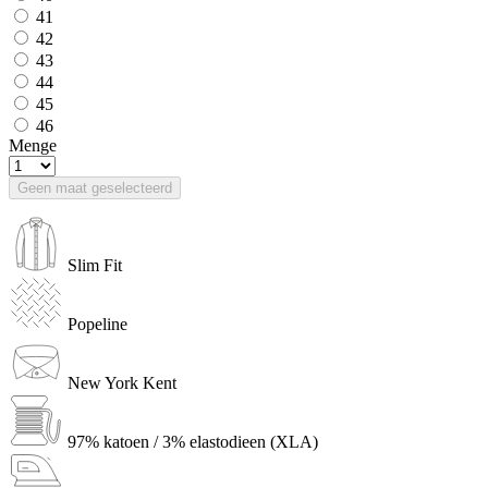
41
42
43
44
45
46
Menge
Geen maat geselecteerd
Slim Fit
Popeline
New York Kent
97% katoen / 3% elastodieen (XLA)