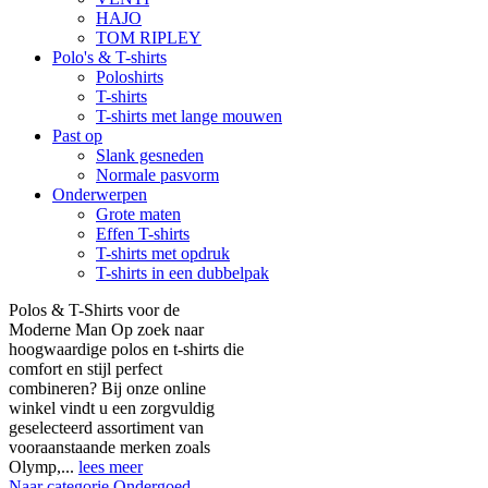
HAJO
TOM RIPLEY
Polo's & T-shirts
Poloshirts
T-shirts
T-shirts met lange mouwen
Past op
Slank gesneden
Normale pasvorm
Onderwerpen
Grote maten
Effen T-shirts
T-shirts met opdruk
T-shirts in een dubbelpak
Polos & T-Shirts voor de
Moderne Man Op zoek naar
hoogwaardige polos en t-shirts die
comfort en stijl perfect
combineren? Bij onze online
winkel vindt u een zorgvuldig
geselecteerd assortiment van
vooraanstaande merken zoals
Olymp,...
lees meer
Naar categorie Ondergoed