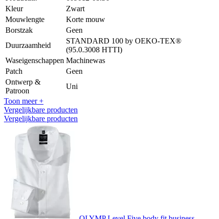
Kleur
Zwart
Mouwlengte
Korte mouw
Borstzak
Geen
STANDARD 100 by OEKO-TEX®
Duurzaamheid
(95.0.3008 HTTI)
Waseigenschappen
Machinewas
Patch
Geen
Ontwerp &
Uni
Patroon
Toon meer +
Vergelijkbare producten
Vergelijkbare producten
OLYMP Level Five body fit business