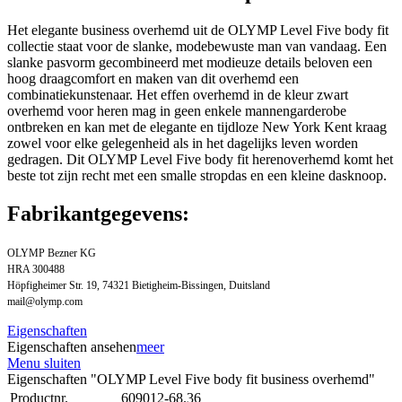
Het elegante business overhemd uit de OLYMP Level Five body fit
collectie staat voor de slanke, modebewuste man van vandaag. Een
slanke pasvorm gecombineerd met modieuze details beloven een
hoog draagcomfort en maken van dit overhemd een
combinatiekunstenaar. Het effen overhemd in de kleur zwart
overhemd voor heren mag in geen enkele mannengarderobe
ontbreken en kan met de elegante en tijdloze New York Kent kraag
zowel voor elke gelegenheid als in het dagelijks leven worden
gedragen. Dit OLYMP Level Five body fit herenoverhemd komt het
beste tot zijn recht met een smalle stropdas en een kleine dasknoop.
Fabrikantgegevens:
OLYMP Bezner KG
HRA 300488
Höpfigheimer Str. 19, 74321 Bietigheim-Bissingen, Duitsland
mail@olymp.com
Eigenschaften
Eigenschaften ansehen
meer
Menu sluiten
Eigenschaften "OLYMP Level Five body fit business overhemd"
Productnr.
609012-68.36