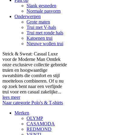
Past op
Slank gesneden
Normale pasvorm
Onderwerpen
Grote maten
Trui met V-hals
Trui met ronde hals
Katoenen trui
Nieuwe wollen trui
Strick & Sweat: Casual Luxe
voor de Moderne Man Ontdek
onze exclusieve collectie gebreide
truien en hoogwaardige
sweatshirts die comfort en stijl
moeiteloos combineren. Of u nu
op zoek bent naar een verfijnde
trui voor een casual zakelijke...
lees meer
Naar categorie Polo's & T-shirts
Merken
OLYMP
CASAMODA
REDMOND
VENTI