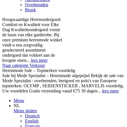
Overhemden
Broek
Hoogwaardige Herenondergoed:
Comfort en Kwaliteit voor Elke
Dag Kwaliteitsondergoed vormt
de basis van elke garderobe. Bij
onze premium herenmode winkel
vindt u een zorgvuldig
geselecteerd assortiment
ondergoed dat voldoet aan de
hoogste eisen...
lees meer
Naar categorie Verkoop
Herenmode Sale – Topmerken voordelig
Sale bij Mode Spezialist – Herenmode afgeprijsd Bekijk de sale van
Mode Spezialist : overhemden, breigoed en polo's van Europese
topmerken. OLYMP , SEIDENSTICKER , MARVELIS voordelig.
Uw voordelen Gratis verzending vanaf €75 30 dagen...
lees meer
Menu
NL
Menu sluiten
Deutsch
English
Français