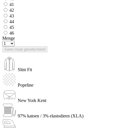
41
42
43
44
45
46
Menge
Geen maat geselecteerd
Slim Fit
Popeline
New York Kent
97% katoen / 3% elastodieen (XLA)