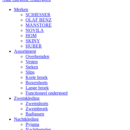
Merken
SCHIESSER
OLAF BENZ
MANSTORE
NOVILA
HOM
SKINY
HUBER
Assortiment
Overhemden
Vesten
Steken
Slips
Korte broek
Boxershorts
Lange broek
Functioneel ondergoed
Zwemkleding
Zwemshorts
Zwembroek
Badjassen
Nachtkleding
Pyjama
Nachthemden