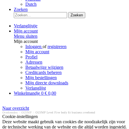
Dutch
Zoeken
Zoeken
Verlanglijstje
Mijn account
Menu sluiten
Mijn account
Inloggen
of
registreren
Mijn account
Profiel
Adressen
Betaalwijze wijzigen
Creditcards beheren
Mijn bestellingen
Mijn directe downloads
Verlanglijst
Winkelmandje
0
€ 0,00
Naar overzicht
Overhemden
/
OLYMP
/
OLYMP Level Five body fit business overhemd
Cookie-instellingen
Deze website maakt gebruik van cookies die noodzakelijk zijn voor
de technische werking van de website en die altijd worden ingesteld.