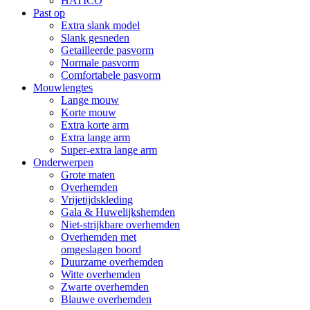
HATICO
Past op
Extra slank model
Slank gesneden
Getailleerde pasvorm
Normale pasvorm
Comfortabele pasvorm
Mouwlengtes
Lange mouw
Korte mouw
Extra korte arm
Extra lange arm
Super-extra lange arm
Onderwerpen
Grote maten
Overhemden
Vrijetijdskleding
Gala & Huwelijkshemden
Niet-strijkbare overhemden
Overhemden met
omgeslagen boord
Duurzame overhemden
Witte overhemden
Zwarte overhemden
Blauwe overhemden