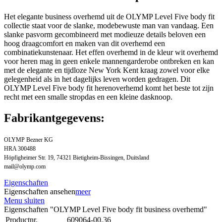
Het elegante business overhemd uit de OLYMP Level Five body fit
collectie staat voor de slanke, modebewuste man van vandaag. Een
slanke pasvorm gecombineerd met modieuze details beloven een
hoog draagcomfort en maken van dit overhemd een
combinatiekunstenaar. Het effen overhemd in de kleur wit overhemd
voor heren mag in geen enkele mannengarderobe ontbreken en kan
met de elegante en tijdloze New York Kent kraag zowel voor elke
gelegenheid als in het dagelijks leven worden gedragen. Dit
OLYMP Level Five body fit herenoverhemd komt het beste tot zijn
recht met een smalle stropdas en een kleine dasknoop.
Fabrikantgegevens:
OLYMP Bezner KG
HRA 300488
Höpfigheimer Str. 19, 74321 Bietigheim-Bissingen, Duitsland
mail@olymp.com
Eigenschaften
Eigenschaften ansehen
meer
Menu sluiten
Eigenschaften "OLYMP Level Five body fit business overhemd"
Productnr.
609064-00.36