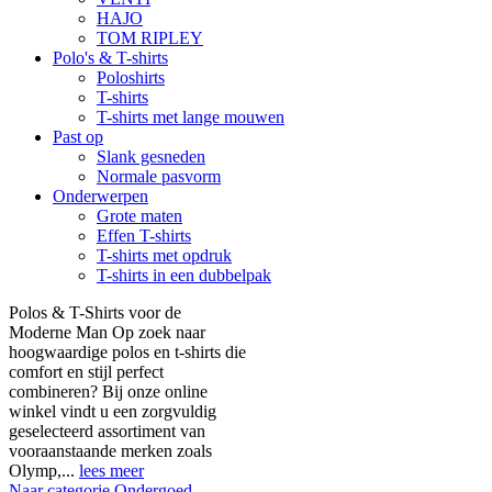
HAJO
TOM RIPLEY
Polo's & T-shirts
Poloshirts
T-shirts
T-shirts met lange mouwen
Past op
Slank gesneden
Normale pasvorm
Onderwerpen
Grote maten
Effen T-shirts
T-shirts met opdruk
T-shirts in een dubbelpak
Polos & T-Shirts voor de
Moderne Man Op zoek naar
hoogwaardige polos en t-shirts die
comfort en stijl perfect
combineren? Bij onze online
winkel vindt u een zorgvuldig
geselecteerd assortiment van
vooraanstaande merken zoals
Olymp,...
lees meer
Naar categorie Ondergoed