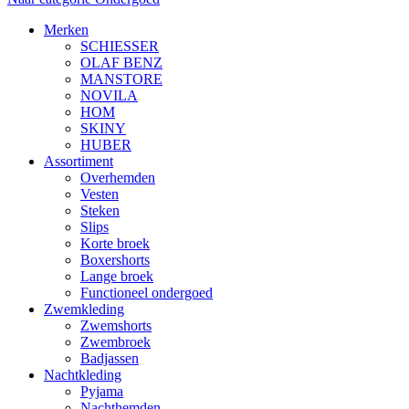
Merken
SCHIESSER
OLAF BENZ
MANSTORE
NOVILA
HOM
SKINY
HUBER
Assortiment
Overhemden
Vesten
Steken
Slips
Korte broek
Boxershorts
Lange broek
Functioneel ondergoed
Zwemkleding
Zwemshorts
Zwembroek
Badjassen
Nachtkleding
Pyjama
Nachthemden