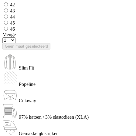
42
43
44
45
46
Menge
Geen maat geselecteerd
Slim Fit
Popeline
Cutaway
97% katoen / 3% elastodieen (XLA)
Gemakkelijk strijken