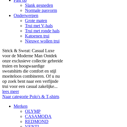
Past op
Slank gesneden
Normale pasvorm
Onderwerpen
Grote maten
Trui met V-hals
Trui met ronde hals
Katoenen trui
Nieuwe wollen trui
Strick & Sweat: Casual Luxe
voor de Moderne Man Ontdek
onze exclusieve collectie gebreide
truien en hoogwaardige
sweatshirts die comfort en stijl
moeiteloos combineren. Of u nu
op zoek bent naar een verfijnde
trui voor een casual zakelijke...
lees meer
Naar categorie Polo's & T-shirts
Merken
OLYMP
CASAMODA
REDMOND
VENTI