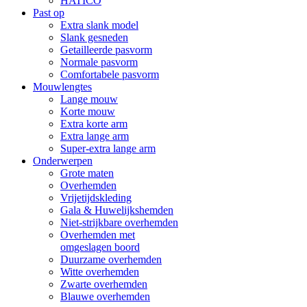
HATICO
Past op
Extra slank model
Slank gesneden
Getailleerde pasvorm
Normale pasvorm
Comfortabele pasvorm
Mouwlengtes
Lange mouw
Korte mouw
Extra korte arm
Extra lange arm
Super-extra lange arm
Onderwerpen
Grote maten
Overhemden
Vrijetijdskleding
Gala & Huwelijkshemden
Niet-strijkbare overhemden
Overhemden met
omgeslagen boord
Duurzame overhemden
Witte overhemden
Zwarte overhemden
Blauwe overhemden