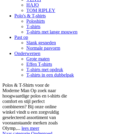
HAJO
TOM RIPLEY
Polo's & T-shirts
Poloshirts
T-shirts
T-shirts met lange mouwen
Past op
Slank gesneden
Normale pasvorm
Onderwerpen
Grote maten
Effen T-shirts
T-shirts met opdruk
T-shirts in een dubbelpak
Polos & T-Shirts voor de
Moderne Man Op zoek naar
hoogwaardige polos en t-shirts die
comfort en stijl perfect
combineren? Bij onze online
winkel vindt u een zorgvuldig
geselecteerd assortiment van
vooraanstaande merken zoals
Olymp,...
lees meer
Naar categorie Ondergoed