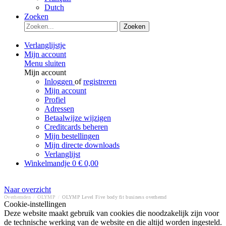
Dutch
Zoeken
Zoeken
Verlanglijstje
Mijn account
Menu sluiten
Mijn account
Inloggen
of
registreren
Mijn account
Profiel
Adressen
Betaalwijze wijzigen
Creditcards beheren
Mijn bestellingen
Mijn directe downloads
Verlanglijst
Winkelmandje
0
€ 0,00
Naar overzicht
Overhemden
/
OLYMP
/
OLYMP Level Five body fit business overhemd
Cookie-instellingen
Deze website maakt gebruik van cookies die noodzakelijk zijn voor
de technische werking van de website en die altijd worden ingesteld.