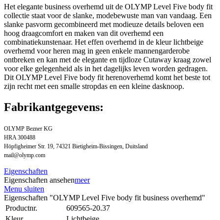
Het elegante business overhemd uit de OLYMP Level Five body fit
collectie staat voor de slanke, modebewuste man van vandaag. Een
slanke pasvorm gecombineerd met modieuze details beloven een
hoog draagcomfort en maken van dit overhemd een
combinatiekunstenaar. Het effen overhemd in de kleur lichtbeige
overhemd voor heren mag in geen enkele mannengarderobe
ontbreken en kan met de elegante en tijdloze Cutaway kraag zowel
voor elke gelegenheid als in het dagelijks leven worden gedragen.
Dit OLYMP Level Five body fit herenoverhemd komt het beste tot
zijn recht met een smalle stropdas en een kleine dasknoop.
Fabrikantgegevens:
OLYMP Bezner KG
HRA 300488
Höpfigheimer Str. 19, 74321 Bietigheim-Bissingen, Duitsland
mail@olymp.com
Eigenschaften
Eigenschaften ansehen
meer
Menu sluiten
Eigenschaften "OLYMP Level Five body fit business overhemd"
Productnr.
609565-20.37
Kleur
Lichtbeige