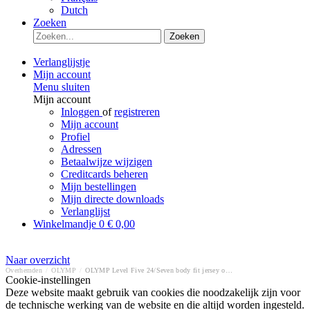
Dutch
Zoeken
Zoeken
Verlanglijstje
Mijn account
Menu sluiten
Mijn account
Inloggen
of
registreren
Mijn account
Profiel
Adressen
Betaalwijze wijzigen
Creditcards beheren
Mijn bestellingen
Mijn directe downloads
Verlanglijst
Winkelmandje
0
€ 0,00
Naar overzicht
Overhemden
/
OLYMP
/
OLYMP Level Five 24/Seven body fit jersey overhemd
Cookie-instellingen
Deze website maakt gebruik van cookies die noodzakelijk zijn voor
de technische werking van de website en die altijd worden ingesteld.