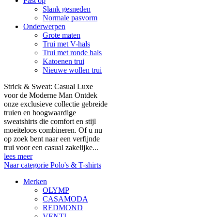
Past op
Slank gesneden
Normale pasvorm
Onderwerpen
Grote maten
Trui met V-hals
Trui met ronde hals
Katoenen trui
Nieuwe wollen trui
Strick & Sweat: Casual Luxe
voor de Moderne Man Ontdek
onze exclusieve collectie gebreide
truien en hoogwaardige
sweatshirts die comfort en stijl
moeiteloos combineren. Of u nu
op zoek bent naar een verfijnde
trui voor een casual zakelijke...
lees meer
Naar categorie Polo's & T-shirts
Merken
OLYMP
CASAMODA
REDMOND
VENTI