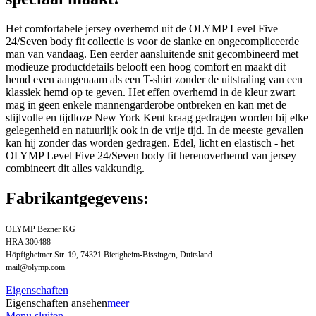
Het comfortabele jersey overhemd uit de OLYMP Level Five
24/Seven body fit collectie is voor de slanke en ongecompliceerde
man van vandaag. Een eerder aansluitende snit gecombineerd met
modieuze productdetails belooft een hoog comfort en maakt dit
hemd even aangenaam als een T-shirt zonder de uitstraling van een
klassiek hemd op te geven. Het effen overhemd in de kleur zwart
mag in geen enkele mannengarderobe ontbreken en kan met de
stijlvolle en tijdloze New York Kent kraag gedragen worden bij elke
gelegenheid en natuurlijk ook in de vrije tijd. In de meeste gevallen
kan hij zonder das worden gedragen. Edel, licht en elastisch - het
OLYMP Level Five 24/Seven body fit herenoverhemd van jersey
combineert dit alles vakkundig.
Fabrikantgegevens:
OLYMP Bezner KG
HRA 300488
Höpfigheimer Str. 19, 74321 Bietigheim-Bissingen, Duitsland
mail@olymp.com
Eigenschaften
Eigenschaften ansehen
meer
Menu sluiten