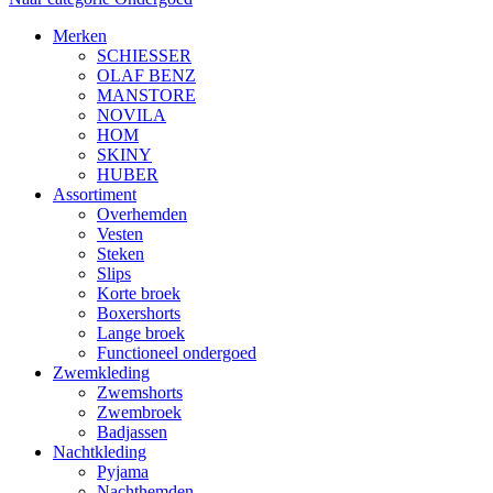
Merken
SCHIESSER
OLAF BENZ
MANSTORE
NOVILA
HOM
SKINY
HUBER
Assortiment
Overhemden
Vesten
Steken
Slips
Korte broek
Boxershorts
Lange broek
Functioneel ondergoed
Zwemkleding
Zwemshorts
Zwembroek
Badjassen
Nachtkleding
Pyjama
Nachthemden