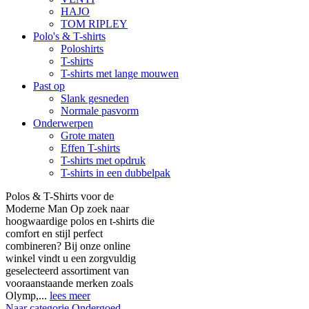
HAJO
TOM RIPLEY
Polo's & T-shirts
Poloshirts
T-shirts
T-shirts met lange mouwen
Past op
Slank gesneden
Normale pasvorm
Onderwerpen
Grote maten
Effen T-shirts
T-shirts met opdruk
T-shirts in een dubbelpak
Polos & T-Shirts voor de
Moderne Man Op zoek naar
hoogwaardige polos en t-shirts die
comfort en stijl perfect
combineren? Bij onze online
winkel vindt u een zorgvuldig
geselecteerd assortiment van
vooraanstaande merken zoals
Olymp,...
lees meer
Naar categorie Ondergoed