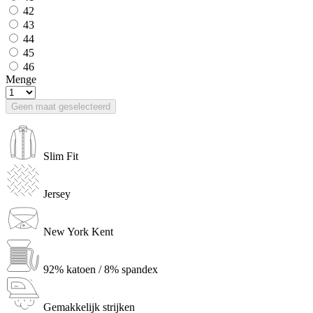
42
43
44
45
46
Menge
Geen maat geselecteerd
Slim Fit
Jersey
New York Kent
92% katoen / 8% spandex
Gemakkelijk strijken