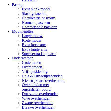
HATICO
Past op
Extra slank model
Slank gesneden
Getailleerde pasvorm
Normale pasvorm
Comfortabele pasvorm
Mouwlengtes
Lange mouw
Korte mouw
Extra korte arm
Extra lange arm
Super-extra lange arm
Onderwerpen
Grote maten
Overhemden
Vrijetijdskleding
Gala & Huwelijkshemden
Niet-strijkbare overhemden
Overhemden met
omgeslagen boord
Duurzame overhemden
Witte overhemden
Zwarte overhemden
Blauwe overhemden